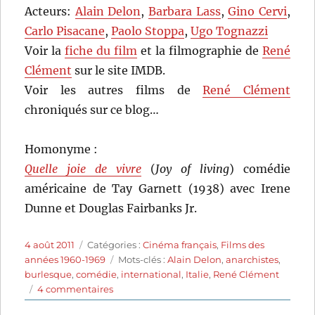
Acteurs:
Alain Delon
,
Barbara Lass
,
Gino Cervi
,
Carlo Pisacane
,
Paolo Stoppa
,
Ugo Tognazzi
Voir la
fiche du film
et la filmographie de
René
Clément
sur le site IMDB.
Voir les autres films de
René Clément
chroniqués sur ce blog…
Homonyme :
Quelle joie de vivre
(
Joy of living
) comédie
américaine de Tay Garnett (1938) avec Irene
Dunne et Douglas Fairbanks Jr.
Publié
Catégories
4 août 2011
Catégories :
Cinéma français
,
Films des
le
Étiquettes
années 1960-1969
Mots-clés :
Alain Delon
,
anarchistes
,
burlesque
,
comédie
,
international
,
Italie
,
René Clément
sur
4 commentaires
Quelle