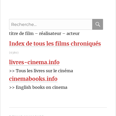
joie
de
vivre
(1961)
Recherche
de
René
pour
RECHER
OK
titre de film – réalisateur – acteur
Clément
:
Index de tous les films chroniqués
(6380)
livres-cinema.info
>> Tous les livres sur le cinéma
cinemabooks.info
>> English books on cinema