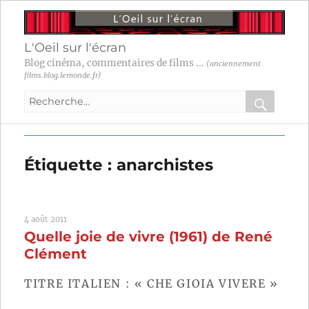
L'Oeil sur l'écran
Blog cinéma, commentaires de films ...
(anciennement
films.blog.lemonde.fr)
Recherche
pour
RECHER
OK
:
Étiquette :
anarchistes
4 août 2011
Quelle joie de vivre (1961) de René
Clément
TITRE ITALIEN : « CHE GIOIA VIVERE »