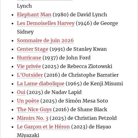
Lynch
Elephant Man
(1980) de David Lynch
Les Demoiselles Harvey
(1946) de George
Sidney
Sommaire de juin 2026
Center Stage
(1991) de Stanley Kwan
Hurricane
(1937) de John Ford
Vie privée
(2025) de Rebecca Zlotowski
L’Outsider
(2016) de Christophe Barratier
La Lame diabolique
(1965) de Kenji Misumi
Oui
(2025) de Nadav Lapid
Un poète
(2025) de Simón Mesa Soto
The Nice Guys
(2016) de Shane Black
Miroirs No. 3
(2025) de Christian Petzold
Le Garçon et le Héron
(2023) de Hayao
Miyazaki