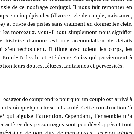
uzzle de ce naufrage conjugal. Il nous fait remonter en
mps en cinq épisodes (divorce, vie de couple, naissance,
) et ouvre des pistes sans vraiment en donner les clefs.
r les morceaux. Veut-il tout simplement nous signifier
e histoire d’amour est une accumulation de détails
i s’entrechoquent. Il filme avec talent les corps, les
a Bruni-Tedeschi et Stéphane Freiss qui parviennent à
tion leurs doutes, fêlures, fantasmes et perversités.
e : essayer de comprendre pourquoi un couple est arrivé à
nts où quelque chose a basculé. Cette construction ‘à
e’ qui aiguise l’attention. Cependant, l’ensemble m’a
s caractères des personnages sont peu développés et tout
 prévisible, de non-dits, de mensonges. Les cinq scènes