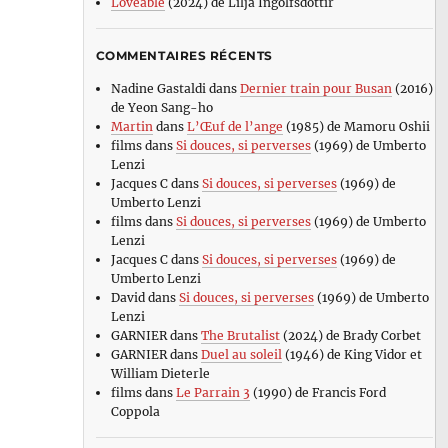
Loveable
(2024) de Lilja Ingolfsdottir
COMMENTAIRES RÉCENTS
Nadine Gastaldi
dans
Dernier train pour Busan
(2016)
de Yeon Sang-ho
Martin
dans
L’Œuf de l’ange
(1985) de Mamoru Oshii
films
dans
Si douces, si perverses
(1969) de Umberto
Lenzi
Jacques C
dans
Si douces, si perverses
(1969) de
Umberto Lenzi
films
dans
Si douces, si perverses
(1969) de Umberto
Lenzi
Jacques C
dans
Si douces, si perverses
(1969) de
Umberto Lenzi
David
dans
Si douces, si perverses
(1969) de Umberto
Lenzi
GARNIER
dans
The Brutalist
(2024) de Brady Corbet
GARNIER
dans
Duel au soleil
(1946) de King Vidor et
William Dieterle
films
dans
Le Parrain 3
(1990) de Francis Ford
Coppola