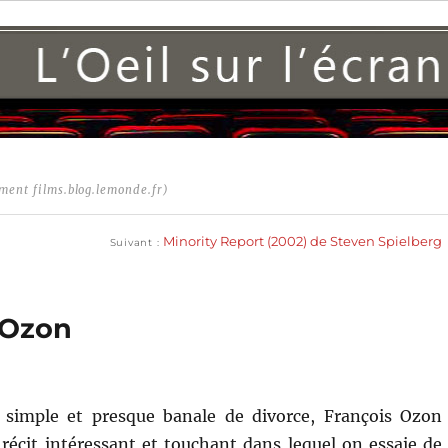
ment films.blog.lemonde.fr)
Publication
suivante :
Minority Report (2002) de Steven Spielberg
Suivant
s Ozon
e simple et presque banale de divorce, François Ozon
n récit intéressant et touchant dans lequel on essaie de