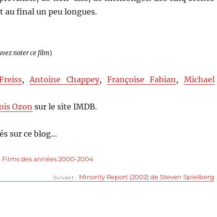
nt au final un peu longues.
uvez noter ce film
)
Freiss
,
Antoine Chappey
,
Françoise Fabian
,
Michael
ois Ozon
sur le site IMDB.
s sur ce blog…
,
Films des années 2000-2004
Publication
Minority Report (2002) de Steven Spielberg
Suivant
suivante :