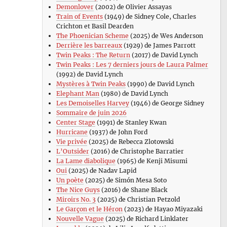
Demonlover
(2002) de Olivier Assayas
Train of Events
(1949) de Sidney Cole, Charles
Crichton et Basil Dearden
The Phoenician Scheme
(2025) de Wes Anderson
Derrière les barreaux
(1929) de James Parrott
Twin Peaks : The Return
(2017) de David Lynch
Twin Peaks : Les 7 derniers jours de Laura Palmer
(1992) de David Lynch
Mystères à Twin Peaks
(1990) de David Lynch
Elephant Man
(1980) de David Lynch
Les Demoiselles Harvey
(1946) de George Sidney
Sommaire de juin 2026
Center Stage
(1991) de Stanley Kwan
Hurricane
(1937) de John Ford
Vie privée
(2025) de Rebecca Zlotowski
L’Outsider
(2016) de Christophe Barratier
La Lame diabolique
(1965) de Kenji Misumi
Oui
(2025) de Nadav Lapid
Un poète
(2025) de Simón Mesa Soto
The Nice Guys
(2016) de Shane Black
Miroirs No. 3
(2025) de Christian Petzold
Le Garçon et le Héron
(2023) de Hayao Miyazaki
Nouvelle Vague
(2025) de Richard Linklater