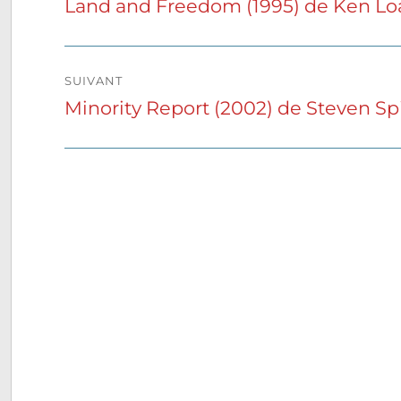
Land and Freedom (1995) de Ken L
Publication
précédente :
l’article
SUIVANT
Minority Report (2002) de Steven Sp
Publication
suivante :