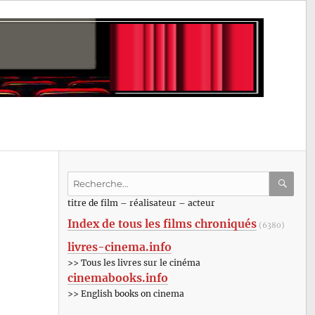
Recherche
pour
RECHE
OK
titre de film – réalisateur – acteur
:
Index de tous les films chroniqués
(6380)
livres-cinema.info
>> Tous les livres sur le cinéma
cinemabooks.info
>> English books on cinema