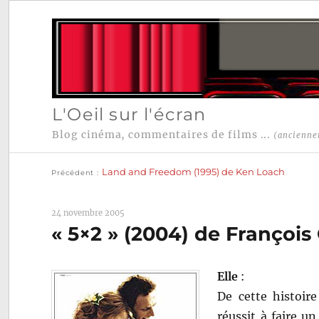
L'Oeil sur l'écran
Blog cinéma, commentaires de films ...
(ancienne
Publication
Navigation
précédente :
Land and Freedom (1995) de Ken Loach
Précédent
de
l’article
24 novembre 2005
« 5×2 » (2004) de Françoi
Elle
:
De cette histoir
réussit à faire u