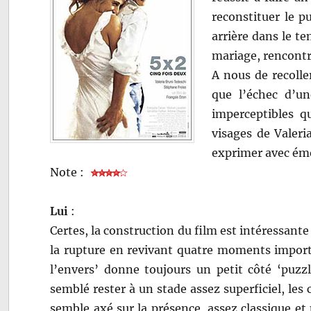
reconstituer le p
arrière dans le te
mariage, rencontre
A nous de recolle
que l’échec d’un
imperceptibles qu
visages de Valeri
exprimer avec émo
Note :
Lui
:
Certes, la construction du film est intéressant
la rupture en revivant quatre moments importa
l’envers’ donne toujours un petit côté ‘puzzl
semblé rester à un stade assez superficiel, le
semble axé sur la présence, assez classique et