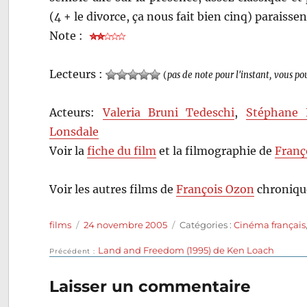
(4 + le divorce, ça nous fait bien cinq) paraisse
Note :
Lecteurs :
(
pas de note pour l'instant, vous po
Acteurs:
Valeria Bruni Tedeschi
,
Stéphane 
Lonsdale
Voir la
fiche du film
et la filmographie de
Franç
Voir les autres films de
François Ozon
chroniqué
Auteur
Publié
Catégories
films
24 novembre 2005
Catégories :
Cinéma français
le
Publication
Land and Freedom (1995) de Ken Loach
Navigation
Précédent
précédente :
de
Laisser un commentaire