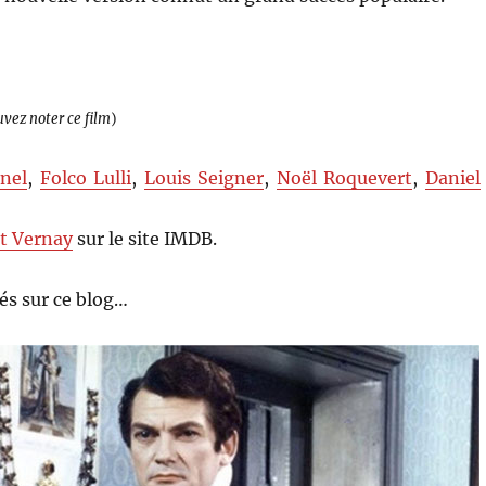
uvez noter ce film
)
rnel
,
Folco Lulli
,
Louis Seigner
,
Noël Roquevert
,
Daniel
t Vernay
sur le site IMDB.
s sur ce blog…