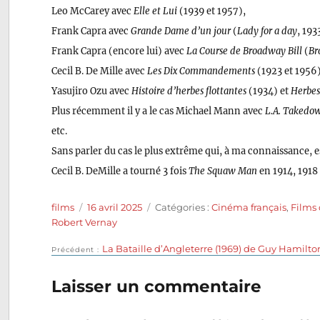
Leo McCarey avec
Elle et Lui
(1939 et 1957),
Frank Capra avec
Grande Dame d’un jour
(
Lady for a day
, 193
Frank Capra (encore lui) avec
La Course de Broadway Bill
(
Br
Cecil B. De Mille avec
Les Dix Commandements
(1923 et 1956)
Yasujiro Ozu avec
Histoire d’herbes flottantes
(1934) et
Herbes 
Plus récemment il y a le cas Michael Mann avec
L.A. Takedo
etc.
Sans parler du cas le plus extrême qui, à ma connaissance, e
Cecil B. DeMille a tourné 3 fois
The Squaw Man
en 1914, 1918 
Auteur
Publié
Catégories
films
16 avril 2025
Catégories :
Cinéma français
,
Films
le
Robert Vernay
Publication
La Bataille d’Angleterre (1969) de Guy Hamilto
Navigation
Précédent
précédente :
de
Laisser un commentaire
l’article