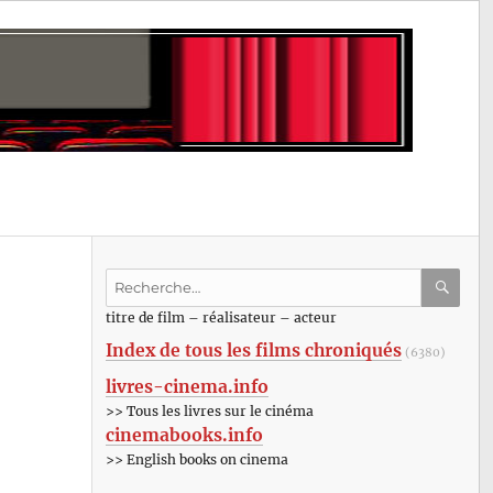
Recherche
pour
RECHE
OK
titre de film – réalisateur – acteur
:
Index de tous les films chroniqués
(6380)
livres-cinema.info
>> Tous les livres sur le cinéma
cinemabooks.info
>> English books on cinema