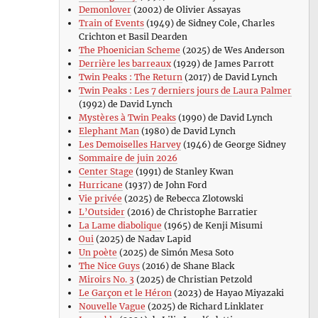
Demonlover
(2002) de Olivier Assayas
Train of Events
(1949) de Sidney Cole, Charles
Crichton et Basil Dearden
The Phoenician Scheme
(2025) de Wes Anderson
Derrière les barreaux
(1929) de James Parrott
Twin Peaks : The Return
(2017) de David Lynch
Twin Peaks : Les 7 derniers jours de Laura Palmer
(1992) de David Lynch
Mystères à Twin Peaks
(1990) de David Lynch
Elephant Man
(1980) de David Lynch
Les Demoiselles Harvey
(1946) de George Sidney
Sommaire de juin 2026
Center Stage
(1991) de Stanley Kwan
Hurricane
(1937) de John Ford
Vie privée
(2025) de Rebecca Zlotowski
L’Outsider
(2016) de Christophe Barratier
La Lame diabolique
(1965) de Kenji Misumi
Oui
(2025) de Nadav Lapid
Un poète
(2025) de Simón Mesa Soto
The Nice Guys
(2016) de Shane Black
Miroirs No. 3
(2025) de Christian Petzold
Le Garçon et le Héron
(2023) de Hayao Miyazaki
Nouvelle Vague
(2025) de Richard Linklater