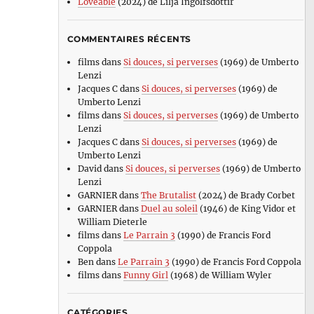
Loveable
(2024) de Lilja Ingolfsdottir
COMMENTAIRES RÉCENTS
films
dans
Si douces, si perverses
(1969) de Umberto
Lenzi
Jacques C
dans
Si douces, si perverses
(1969) de
Umberto Lenzi
films
dans
Si douces, si perverses
(1969) de Umberto
Lenzi
Jacques C
dans
Si douces, si perverses
(1969) de
Umberto Lenzi
David
dans
Si douces, si perverses
(1969) de Umberto
Lenzi
GARNIER
dans
The Brutalist
(2024) de Brady Corbet
GARNIER
dans
Duel au soleil
(1946) de King Vidor et
William Dieterle
films
dans
Le Parrain 3
(1990) de Francis Ford
Coppola
Ben
dans
Le Parrain 3
(1990) de Francis Ford Coppola
films
dans
Funny Girl
(1968) de William Wyler
CATÉGORIES