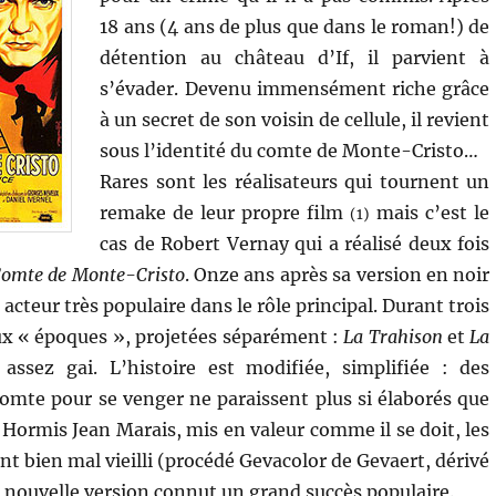
18 ans (4 ans de plus que dans le roman!) de
détention au château d’If, il parvient à
s’évader. Devenu immensément riche grâce
à un secret de son voisin de cellule, il revient
sous l’identité du comte de Monte-Cristo…
Rares sont les réalisateurs qui tournent un
remake de leur propre film
mais c’est le
(1)
cas de Robert Vernay qui a réalisé deux fois
Comte de Monte-Cristo
. Onze ans après sa version en noir
 acteur très populaire dans le rôle principal. Durant trois
eux « époques », projetées séparément :
La Trahison
et
La
ssez gai. L’histoire est modifiée, simplifiée : des
comte pour se venger ne paraissent plus si élaborés que
. Hormis Jean Marais, mis en valeur comme il se doit, les
nt bien mal vieilli (procédé Gevacolor de Gevaert, dérivé
e nouvelle version connut un grand succès populaire.