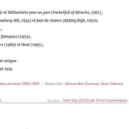
3) et
Milliardaire pour un jour
(
Pocketfull of Miracles
, 1961),
oadway Bill
, 1934) et
Jour de chance
(
Riding High
, 1950),
,
flottantes
(1959).
wn
(1989) et
Heat
(1995),
st unique :
et 1931.
Étiquettes
 des années 1950-1959
Mots-clés :
Alexandre Dumas
,
Jean Marais
,
Publication
n
Iron Sky (2012) de Timo Vuorensola
Suivant
suivante :