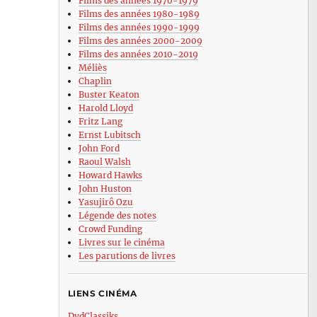
Films des années 1970-1979
Films des années 1980-1989
Films des années 1990-1999
Films des années 2000-2009
Films des années 2010-2019
Méliès
Chaplin
Buster Keaton
Harold Lloyd
Fritz Lang
Ernst Lubitsch
John Ford
Raoul Walsh
Howard Hawks
John Huston
Yasujirô Ozu
Légende des notes
Crowd Funding
Livres sur le cinéma
Les parutions de livres
LIENS CINÉMA
DvdClassiks