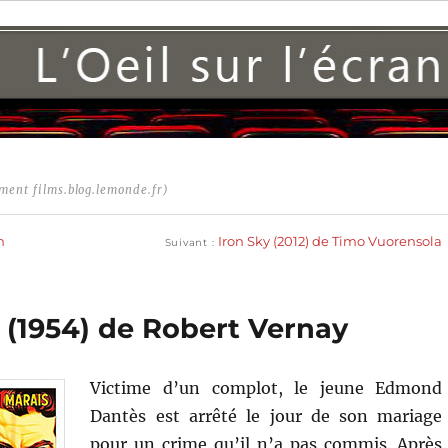
ment films.blog.lemonde.fr)
Publication
suivante :
n
Iron Sky (2012) de Timo Vuorensola
Suivant
 (1954) de Robert Vernay
Victime d’un complot, le jeune Edmond
Dantès est arrêté le jour de son mariage
pour un crime qu’il n’a pas commis. Après