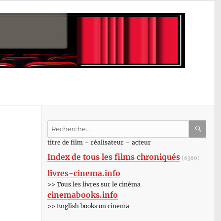
Recherche
pour
RECHE
OK
titre de film – réalisateur – acteur
:
Index de tous les films chroniqués
(6380)
livres-cinema.info
>> Tous les livres sur le cinéma
cinemabooks.info
>> English books on cinema