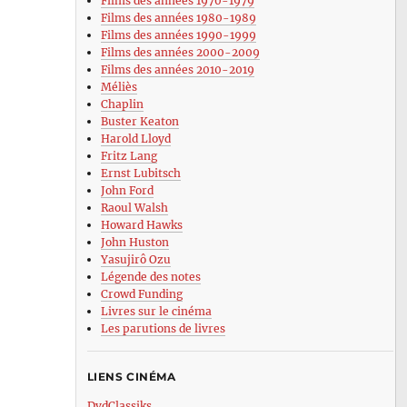
Films des années 1970-1979
Films des années 1980-1989
Films des années 1990-1999
Films des années 2000-2009
Films des années 2010-2019
Méliès
Chaplin
Buster Keaton
Harold Lloyd
Fritz Lang
Ernst Lubitsch
John Ford
Raoul Walsh
Howard Hawks
John Huston
Yasujirô Ozu
Légende des notes
Crowd Funding
Livres sur le cinéma
Les parutions de livres
LIENS CINÉMA
DvdClassiks