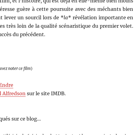
film, et l’histoire, qui est déjà en elle-même bien moins
ntéresse guère à cette poursuite avec des méchants bien
 lever un sourcil lors de *
la*
révélation importante en
s très loin de la qualité scénaristique du premier volet.
uccès du précédent.
uvez noter ce film
)
Endre
l Alfredson
sur le site IMDB.
qués sur ce blog…