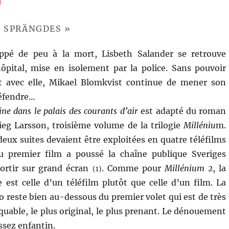
M SPRÄNGDES »
ppé de peu à la mort, Lisbeth Salander se retrouve
ôpital, mise en isolement par la police. Sans pouvoir
t avec elle, Mikael Blomkvist continue de mener son
défendre…
ne dans le palais des courants d’air
est adapté du roman
g Larsson, troisième volume de la trilogie
Milléniu
m.
deux suites devaient être exploitées en quatre téléfilms
u premier film a poussé la chaîne publique Sveriges
sortir sur grand écran
. Comme pour
Millénium 2
, la
(1)
e est celle d’un téléfilm plutôt que celle d’un film. La
o reste bien au-dessous du premier volet qui est de très
quable, le plus original, le plus prenant. Le dénouement
ssez enfantin.