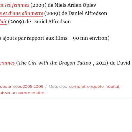
as les femmes
(2009) de Niels Arden Oplev
ce et d’une allumette
(2009) de Daniel Alfredson
’air
(2009) de Daniel Alfredson
s ajouts par rapport aux films = 90 mn environ)
 femmes
(
The Girl with the Dragon Tattoo
, 2011) de David
Étiquettes
 des années 2005-2009
Mots-clés :
complot
,
enquête
,
hôpital
,
sur
aisser un commentaire
Millénium
3:
La
reine
dans
le