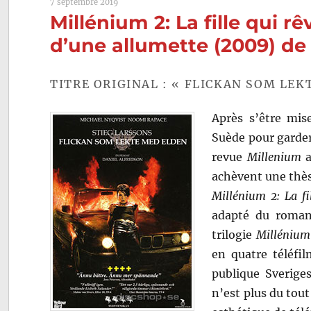
7 septembre 2019
Millénium 2: La fille qui r
d’une allumette (2009) de
TITRE ORIGINAL : « FLICKAN SOM LEK
Après s’être mis
Suède pour garder
revue
Millenium
a
achèvent une thès
Millénium 2: La fi
adapté du roman
trilogie
Millénium
en quatre téléfi
publique Sveriges
n’est plus du tout