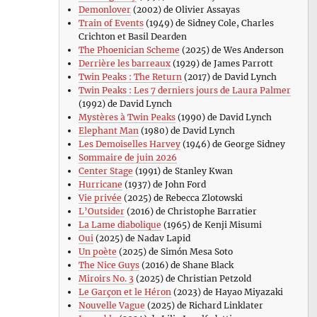
Demonlover
(2002) de Olivier Assayas
Train of Events
(1949) de Sidney Cole, Charles
Crichton et Basil Dearden
The Phoenician Scheme
(2025) de Wes Anderson
Derrière les barreaux
(1929) de James Parrott
Twin Peaks : The Return
(2017) de David Lynch
Twin Peaks : Les 7 derniers jours de Laura Palmer
(1992) de David Lynch
Mystères à Twin Peaks
(1990) de David Lynch
Elephant Man
(1980) de David Lynch
Les Demoiselles Harvey
(1946) de George Sidney
Sommaire de juin 2026
Center Stage
(1991) de Stanley Kwan
Hurricane
(1937) de John Ford
Vie privée
(2025) de Rebecca Zlotowski
L’Outsider
(2016) de Christophe Barratier
La Lame diabolique
(1965) de Kenji Misumi
Oui
(2025) de Nadav Lapid
Un poète
(2025) de Simón Mesa Soto
The Nice Guys
(2016) de Shane Black
Miroirs No. 3
(2025) de Christian Petzold
Le Garçon et le Héron
(2023) de Hayao Miyazaki
Nouvelle Vague
(2025) de Richard Linklater