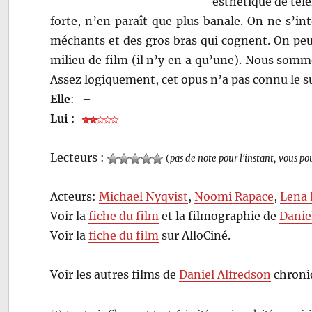
esthétique de télé
forte, n’en paraît que plus banale. On ne s’i
méchants et des gros bras qui cognent. On peut
milieu de film (il n’y en a qu’une). Nous somme
Assez logiquement, cet opus n’a pas connu le s
Elle
:
–
Lui
:
Lecteurs :
(
pas de note pour l'instant, vous po
Acteurs:
Michael Nyqvist
,
Noomi Rapace
,
Lena 
Voir la
fiche du film
et la filmographie de
Danie
Voir la
fiche du film
sur AlloCiné.
Voir les autres films de
Daniel Alfredson
chroni