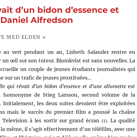
palais
êvait d’un bidon d’essence et
des
courants
 Daniel Alfredson
d’air
(2009)
de
TE MED ELDEN »
Daniel
Alfredson
e au vert pendant un an, Lisbeth Salander rentre en
 un œil sur son tuteur. Blomkvist est sans nouvelles. La
ccueille un couple de jeunes étudiants journalistes qui
e sur un trafic de jeunes prostituées…
lle qui rêvait d’un bidon d’essence et d’une allumette
est
 homonyme de Stieg Larsson, second volume de la
. Initialement, les deux suites devaient être exploitées
lms mais le succès du premier film a poussé la chaîne
 Television à les sortir sur grand écran
. La qualité
(1)
 la même, il s’agit effectivement d’un téléfilm, avec une