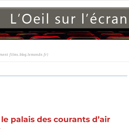
ment films.blog.lemonde.fr)
le palais des courants d’air
n