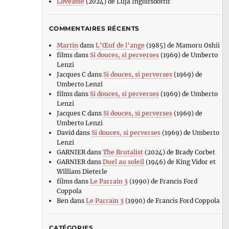
Loveable
(2024) de Lilja Ingolfsdottir
COMMENTAIRES RÉCENTS
Martin
dans
L’Œuf de l’ange
(1985) de Mamoru Oshii
films
dans
Si douces, si perverses
(1969) de Umberto
Lenzi
Jacques C
dans
Si douces, si perverses
(1969) de
Umberto Lenzi
films
dans
Si douces, si perverses
(1969) de Umberto
Lenzi
Jacques C
dans
Si douces, si perverses
(1969) de
Umberto Lenzi
David
dans
Si douces, si perverses
(1969) de Umberto
Lenzi
GARNIER
dans
The Brutalist
(2024) de Brady Corbet
GARNIER
dans
Duel au soleil
(1946) de King Vidor et
William Dieterle
films
dans
Le Parrain 3
(1990) de Francis Ford
Coppola
Ben
dans
Le Parrain 3
(1990) de Francis Ford Coppola
CATÉGORIES