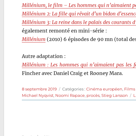
Millénium, le film – Les hommes qui n’aimaient p
Millénium 2: La fille qui rêvait d’un bidon d’essen
Millénium 3: La reine dans le palais des courants d
également remonté en mini-série :
Millénium
(2010) 6 épisodes de 90 mn (total de
Autre adaptation :
Millénium : Les hommes qui n’aimaient pas les
Fincher avec Daniel Craig et Rooney Mara.
Publié
Catégories
8 septembre 2019
Catégories :
Cinéma européen
,
Films
le
Michael Nyqvist
,
Noomi Rapace
,
procès
,
Stieg Larsson
L