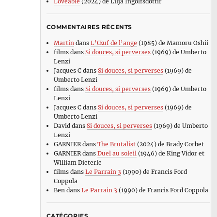
Loveable
(2024) de Lilja Ingolfsdottir
COMMENTAIRES RÉCENTS
Martin
dans
L’Œuf de l’ange
(1985) de Mamoru Oshii
films
dans
Si douces, si perverses
(1969) de Umberto
Lenzi
Jacques C
dans
Si douces, si perverses
(1969) de
Umberto Lenzi
films
dans
Si douces, si perverses
(1969) de Umberto
Lenzi
Jacques C
dans
Si douces, si perverses
(1969) de
Umberto Lenzi
David
dans
Si douces, si perverses
(1969) de Umberto
Lenzi
GARNIER
dans
The Brutalist
(2024) de Brady Corbet
GARNIER
dans
Duel au soleil
(1946) de King Vidor et
William Dieterle
films
dans
Le Parrain 3
(1990) de Francis Ford
Coppola
Ben
dans
Le Parrain 3
(1990) de Francis Ford Coppola
CATÉGORIES