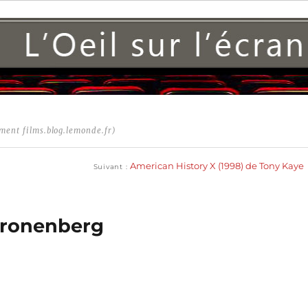
ment films.blog.lemonde.fr)
Publication
suivante :
American History X (1998) de Tony Kaye
Suivant
 Cronenberg