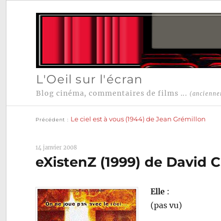
L'Oeil sur l'écran
Blog cinéma, commentaires de films ...
(ancienne
Publication
Navigation
précédente :
Le ciel est à vous (1944) de Jean Grémillon
Précédent
de
l’article
14 janvier 2008
eXistenZ (1999) de David
Elle
:
(pas vu)