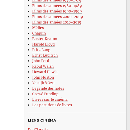
Films des années 1970-1979
Films des années 1980-1989
Films des années 1990-1999
Films des années 2000-2009
Films des années 2010-2019
Méliès
Chaplin
Buster Keaton
Harold Lloyd
Fritz Lang
Ernst Lubitsch
John Ford
Raoul Walsh
Howard Hawks
John Huston
Yasujirô Ozu
Légende des notes
Crowd Funding
Livres sur le cinéma
Les parutions de livres
LIENS CINÉMA
DvdClassiks