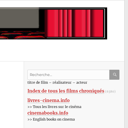
Recherche
pour
RECHE
OK
titre de film – réalisateur – acteur
:
Index de tous les films chroniqués
(6380)
livres-cinema.info
>> Tous les livres sur le cinéma
cinemabooks.info
>> English books on cinema