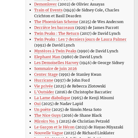
Demonlover
(2002) de Olivier Assayas
Train of Events
(1949) de Sidney Cole, Charles
Crichton et Basil Dearden
The Phoenician Scheme
(2025) de Wes Anderson
Derrière les barreaux
(1929) de James Parrott
Twin Peaks : The Return
(2017) de David Lynch
Twin Peaks : Les 7 derniers jours de Laura Palmer
(1992) de David Lynch
Mystères à Twin Peaks
(1990) de David Lynch
Elephant Man
(1980) de David Lynch
Les Demoiselles Harvey
(1946) de George Sidney
Sommaire de juin 2026
Center Stage
(1991) de Stanley Kwan
Hurricane
(1937) de John Ford
Vie privée
(2025) de Rebecca Zlotowski
L’Outsider
(2016) de Christophe Barratier
La Lame diabolique
(1965) de Kenji Misumi
Oui
(2025) de Nadav Lapid
Un poète
(2025) de Simón Mesa Soto
The Nice Guys
(2016) de Shane Black
Miroirs No. 3
(2025) de Christian Petzold
Le Garçon et le Héron
(2023) de Hayao Miyazaki
Nouvelle Vague
(2025) de Richard Linklater