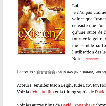
Lui
:
Je n’ai pas vraime
voir ce que Cronenb
cinéaste que l’on
qu’une suite de 
tourner le genre 
me semble surto
l’utilisation des l
Note :
Lecteurs :
(
pas de note pour l'instant, vous po
Acteurs: Jennifer Jason Leigh, Jude Law, Ian H
Voir la
fiche du film
et la filmographie de
David
Voir les autres films de
David Cronenberg
chron