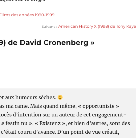
Films des années 1990-1999
Publication
American History X (1998) de Tony Kaye
Suivant
suivante :
999) de David Cronenberg »
s et aux humeurs sèches.
st pas ma came. Mais quand même, « opportuniste »
ocès d’intention sur un auteur de cet engagement-
 Le festin nu », « Existenz », et bien d’autres, sont des
e c’était couru d’avance. D’un point de vue créatif,