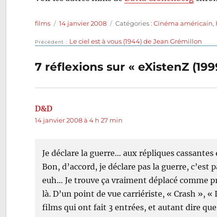
Auteur
Publié
Catégories
films
14 janvier 2008
Catégories :
Cinéma américain
,
le
Publication
Le ciel est à vous (1944) de Jean Grémillon
Navigation
Précédent
précédente :
de
7 réflexions sur « eXistenZ (1
l’article
D&D
dit :
14 janvier 2008 à 4 h 27 min
Je déclare la guerre… aux répliques cassante
Bon, d’accord, je déclare pas la guerre, c’e
euh… Je trouve ça vraiment déplacé comme pr
là. D’un point de vue carriériste, « Crash », «
films qui ont fait 3 entrées, et autant dire qu