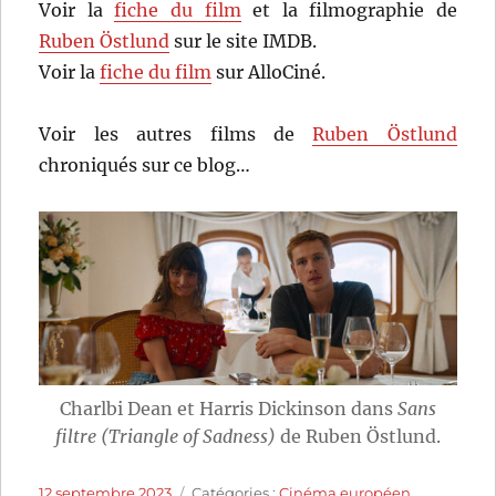
Voir la
fiche du film
et la filmographie de
Ruben Östlund
sur le site IMDB.
Voir la
fiche du film
sur AlloCiné.
Voir les autres films de
Ruben Östlund
chroniqués sur ce blog…
Charlbi Dean et Harris Dickinson dans
Sans
filtre (Triangle of Sadness)
de Ruben Östlund.
Publié
Catégories
12 septembre 2023
Catégories :
Cinéma européen
,