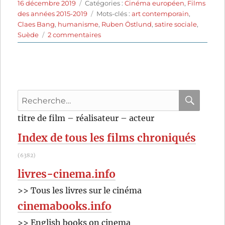
Publié
Catégories
16 décembre 2019
Catégories :
Cinéma européen
,
Films
le
Étiquettes
des années 2015-2019
Mots-clés :
art contemporain
,
Claes Bang
,
humanisme
,
Ruben Östlund
,
satire sociale
,
sur
Suède
2 commentaires
The
Square
(2017)
de
Ruben
Recherche
Östlund
pour
RECHER
OK
titre de film – réalisateur – acteur
:
Index de tous les films chroniqués
(6382)
livres-cinema.info
>> Tous les livres sur le cinéma
cinemabooks.info
>> English books on cinema