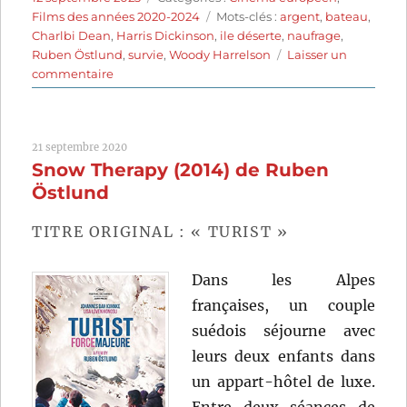
le
Étiquettes
Films des années 2020-2024
Mots-clés :
argent
,
bateau
,
Charlbi Dean
,
Harris Dickinson
,
ile déserte
,
naufrage
,
Ruben Östlund
,
survie
,
Woody Harrelson
Laisser un
sur
commentaire
Sans
filtre
(2022)
21 septembre 2020
de
Snow Therapy (2014) de Ruben
Ruben
Östlund
Östlund
TITRE ORIGINAL : « TURIST »
Dans les Alpes
françaises, un couple
suédois séjourne avec
leurs deux enfants dans
un appart-hôtel de luxe.