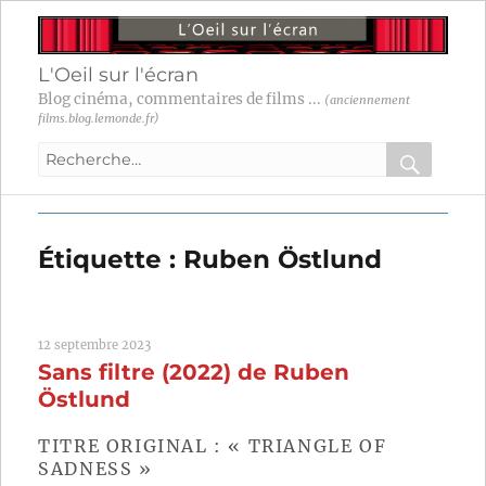
L'Oeil sur l'écran
Blog cinéma, commentaires de films ...
(anciennement
films.blog.lemonde.fr)
Recherche
pour
RECHER
OK
:
Étiquette :
Ruben Östlund
12 septembre 2023
Sans filtre (2022) de Ruben
Östlund
TITRE ORIGINAL : « TRIANGLE OF
SADNESS »