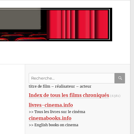
Recherche
pour
RECHE
OK
titre de film – réalisateur – acteur
:
Index de tous les films chroniqués
(6381)
livres-cinema.info
>> Tous les livres sur le cinéma
cinemabooks.info
>> English books on cinema