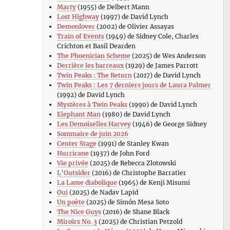
Marty
(1955) de Delbert Mann
Lost Highway
(1997) de David Lynch
Demonlover
(2002) de Olivier Assayas
Train of Events
(1949) de Sidney Cole, Charles
Crichton et Basil Dearden
The Phoenician Scheme
(2025) de Wes Anderson
Derrière les barreaux
(1929) de James Parrott
Twin Peaks : The Return
(2017) de David Lynch
Twin Peaks : Les 7 derniers jours de Laura Palmer
(1992) de David Lynch
Mystères à Twin Peaks
(1990) de David Lynch
Elephant Man
(1980) de David Lynch
Les Demoiselles Harvey
(1946) de George Sidney
Sommaire de juin 2026
Center Stage
(1991) de Stanley Kwan
Hurricane
(1937) de John Ford
Vie privée
(2025) de Rebecca Zlotowski
L’Outsider
(2016) de Christophe Barratier
La Lame diabolique
(1965) de Kenji Misumi
Oui
(2025) de Nadav Lapid
Un poète
(2025) de Simón Mesa Soto
The Nice Guys
(2016) de Shane Black
Miroirs No. 3
(2025) de Christian Petzold