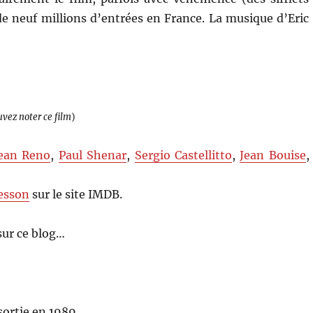
 de neuf millions d’entrées en France. La musique d’Eric
uvez noter ce film
)
ean Reno
,
Paul Shenar
,
Sergio Castellitto
,
Jean Bouise
,
esson
sur le site IMDB.
sur ce blog…
sortie en 1989.