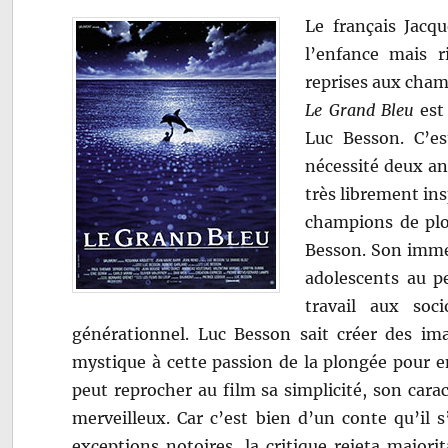
Le français Jacq
l’enfance mais r
reprises aux cha
Le Grand Bleu
est 
Luc Besson. C’es
nécessité deux an
très librement ins
champions de plo
Besson. Son immen
adolescents au p
travail aux soc
générationnel. Luc Besson sait créer des im
mystique à cette passion de la plongée pour e
peut reprocher au film sa simplicité, son carac
merveilleux. Car c’est bien d’un conte qu’il 
exceptions notoires, la critique rejeta majori