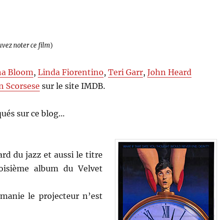
uvez noter ce film
)
na Bloom
,
Linda Fiorentino
,
Teri Garr
,
John Heard
n Scorsese
sur le site IMDB.
ués sur ce blog…
d du jazz et aussi le titre
oisième album du Velvet
 manie le projecteur n’est