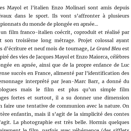
ues Mayol et l’italien Enzo Molinari sont amis depuis
ivaux dans le sport. Ils vont s’affronter à plusieurs
mpionnats du monde de plongée en apnée…
un film franco-italien coécrit, coproduit et réalisé par
t son troisième long métrage. Projet colossal ayant
s d’écriture et neuf mois de tournage,
Le Grand Bleu
est
piré des vies de Jacques Mayol et Enzo Maiorca, célèbres
ngée en apnée, ainsi que de la propre enfance de Luc
se succès en France, alimenté par l’identification des
ersonnage interprété par Jean-Marc Barr, a donné du
iologues mais le film est plus qu’un simple film
ages fortes et surtout, il a su donner une dimension
n faire une tentative de communion avec la nature. On
tère enfantin, mais il s’agit de la simplicité des contes
s’agit. La photographie est très belle. Hormis quelques
tairement le film, parfois avec véhémence (des sifflets