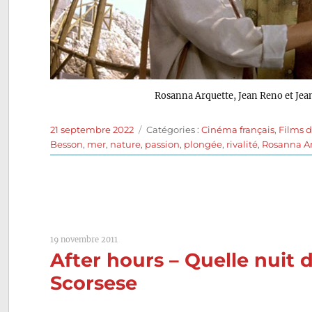
Rosanna Arquette, Jean Reno et Je
Publié
Catégories
21 septembre 2022
Catégories :
Cinéma français
,
Films 
le
Besson
,
mer
,
nature
,
passion
,
plongée
,
rivalité
,
Rosanna A
19 novembre 2011
After hours – Quelle nuit 
Scorsese