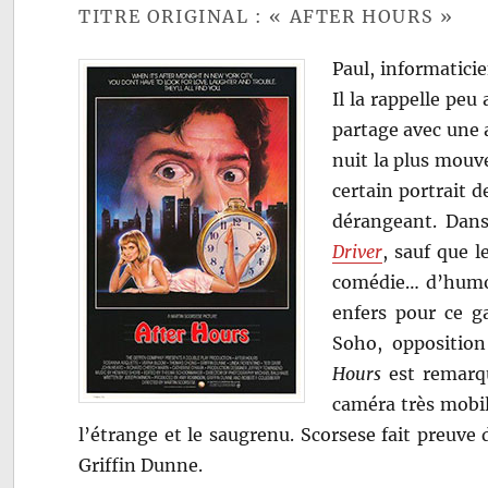
TITRE ORIGINAL : « AFTER HOURS »
Paul, informatici
Il la rappelle peu 
partage avec une a
nuit la plus mou
certain portrait 
dérangeant. Dans
Driver
, sauf que l
comédie… d’humou
enfers pour ce g
Soho, opposition
Hours
est remarqu
caméra très mobil
l’étrange et le saugrenu. Scorsese fait preuve 
Griffin Dunne.