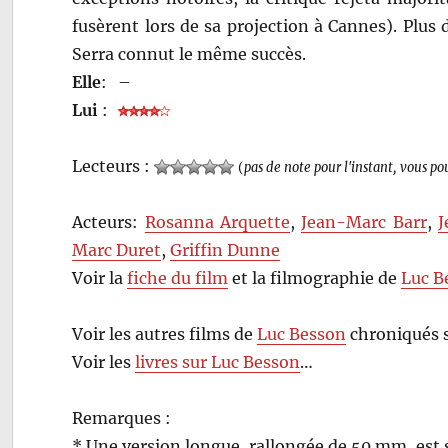
fusèrent lors de sa projection à Cannes). Plus
Serra connut le même succès.
Elle
:
–
Lui
:
Lecteurs :
(
pas de note pour l'instant, vous po
Acteurs:
Rosanna Arquette
,
Jean-Marc Barr
,
J
Marc Duret
,
Griffin Dunne
Voir la
fiche du film
et la filmographie de
Luc B
Voir les autres films de
Luc Besson
chroniqués 
Voir les
livres sur Luc Besson
…
Remarques :
* Une version longue, rallongée de 50 mm, est 