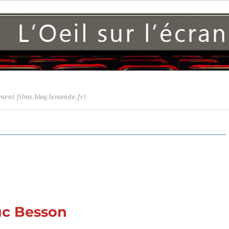
ment films.blog.lemonde.fr)
uc Besson