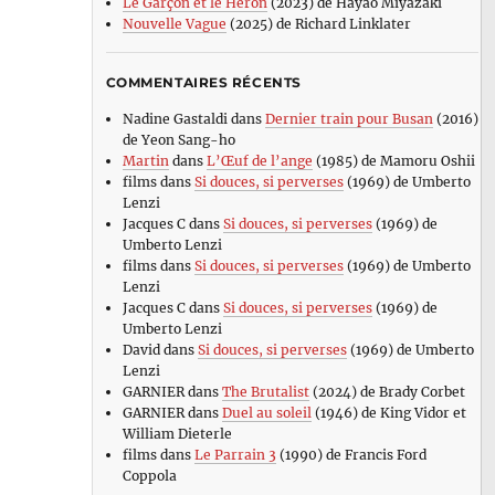
Le Garçon et le Héron
(2023) de Hayao Miyazaki
Nouvelle Vague
(2025) de Richard Linklater
COMMENTAIRES RÉCENTS
Nadine Gastaldi
dans
Dernier train pour Busan
(2016)
de Yeon Sang-ho
Martin
dans
L’Œuf de l’ange
(1985) de Mamoru Oshii
films
dans
Si douces, si perverses
(1969) de Umberto
Lenzi
Jacques C
dans
Si douces, si perverses
(1969) de
Umberto Lenzi
films
dans
Si douces, si perverses
(1969) de Umberto
Lenzi
Jacques C
dans
Si douces, si perverses
(1969) de
Umberto Lenzi
David
dans
Si douces, si perverses
(1969) de Umberto
Lenzi
GARNIER
dans
The Brutalist
(2024) de Brady Corbet
GARNIER
dans
Duel au soleil
(1946) de King Vidor et
William Dieterle
films
dans
Le Parrain 3
(1990) de Francis Ford
Coppola