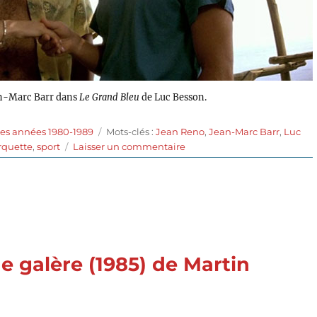
an-Marc Barr dans
Le Grand Bleu
de Luc Besson.
Étiquettes
des années 1980-1989
Mots-clés :
Jean Reno
,
Jean-Marc Barr
,
Luc
sur
rquette
,
sport
Laisser un commentaire
Le
Grand
Bleu
(1988)
de
Luc
Besson
de galère (1985) de Martin