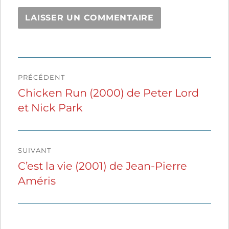
Navigation
PRÉCÉDENT
de
Chicken Run (2000) de Peter Lord
Publication
et Nick Park
précédente :
l’article
SUIVANT
C’est la vie (2001) de Jean-Pierre
Publication
Améris
suivante :