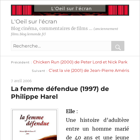
L'Oeil sur l'écran
Blog cinéma, commentaires de films ...
(anciennement
films.blog.lemonde.fr)
Recherche
pour
RECHER
OK
Publication
Navigation
Chicken Run (2000) de Peter Lord et Nick Park
:
Précédent
précédente :
Publication
C’est la vie (2001) de Jean-Pierre Améris
Suivant
suivante :
de
7 avril 2006
l’article
La femme défendue (1997) de
Philippe Harel
Elle
:
Une histoire d’adultère
entre un homme marié
de 40 ans et une jeune