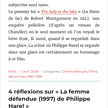
subjective sont rares.
Le premier fut «
The lady in the lake
» (
La Dame
du lac
) de Robert Montgomery en 1947, une
enquête policière (d’après un roman de
Chandler) où le seul moment où l’on voyait le
héro était, là aussi, quand il se regardait dans
une glace. La scène où Philippe Harel se regarde
dans une glace est certainement un hommage
à ce film.
Auteur
Publié
Catégories
films
7 avril 2006
Catégories :
Cinéma français
,
Films
le
des années 1990-1999
4 réflexions sur « La femme
défendue (1997) de Philippe
Harel »