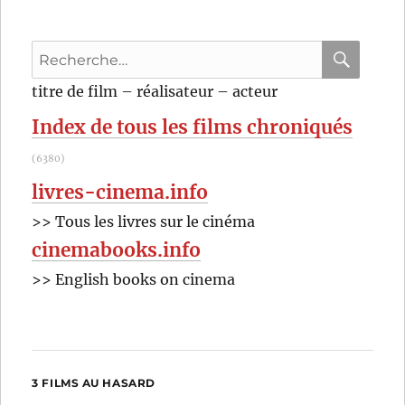
Recherche
pour
RECHER
OK
titre de film – réalisateur – acteur
:
Index de tous les films chroniqués
(6380)
livres-cinema.info
>> Tous les livres sur le cinéma
cinemabooks.info
>> English books on cinema
3 FILMS AU HASARD