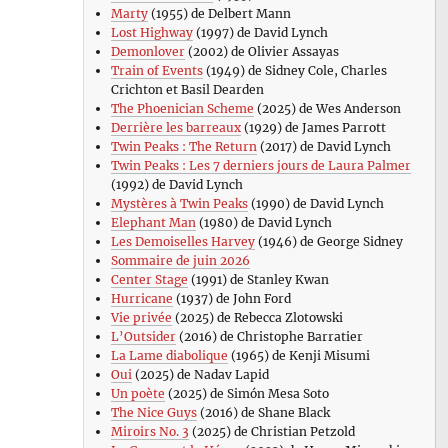
Marty
(1955) de Delbert Mann
Lost Highway
(1997) de David Lynch
Demonlover
(2002) de Olivier Assayas
Train of Events
(1949) de Sidney Cole, Charles
Crichton et Basil Dearden
The Phoenician Scheme
(2025) de Wes Anderson
Derrière les barreaux
(1929) de James Parrott
Twin Peaks : The Return
(2017) de David Lynch
Twin Peaks : Les 7 derniers jours de Laura Palmer
(1992) de David Lynch
Mystères à Twin Peaks
(1990) de David Lynch
Elephant Man
(1980) de David Lynch
Les Demoiselles Harvey
(1946) de George Sidney
Sommaire de juin 2026
Center Stage
(1991) de Stanley Kwan
Hurricane
(1937) de John Ford
Vie privée
(2025) de Rebecca Zlotowski
L’Outsider
(2016) de Christophe Barratier
La Lame diabolique
(1965) de Kenji Misumi
Oui
(2025) de Nadav Lapid
Un poète
(2025) de Simón Mesa Soto
The Nice Guys
(2016) de Shane Black
Miroirs No. 3
(2025) de Christian Petzold