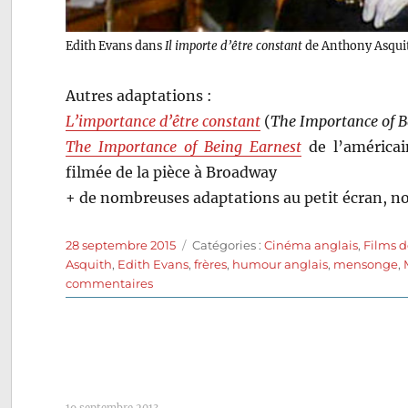
Edith Evans dans
Il importe d’être constant
de Anthony Asqui
Autres adaptations :
L’importance d’être constant
(
The Importance of B
The Importance of Being Earnest
de l’américai
filmée de la pièce à Broadway
+ de nombreuses adaptations au petit écran, 
Publié
Catégories
28 septembre 2015
Catégories :
Cinéma anglais
,
Films d
le
Asquith
,
Edith Evans
,
frères
,
humour anglais
,
mensonge
,
sur
commentaires
Il
importe
d’être
constant
(1952)
de