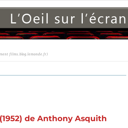
ment films.blog.lemonde.fr)
 (1952) de Anthony Asquith