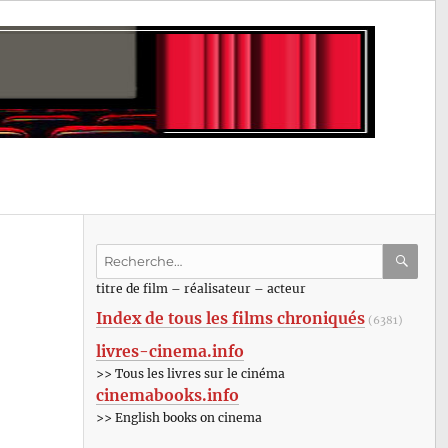
Recherche
pour
RECHE
OK
titre de film – réalisateur – acteur
:
Index de tous les films chroniqués
(6381)
livres-cinema.info
>> Tous les livres sur le cinéma
cinemabooks.info
>> English books on cinema