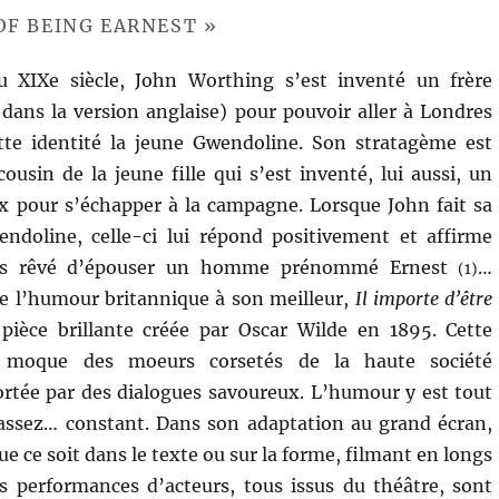
OF BEING EARNEST »
u XIXe siècle, John Worthing s’est inventé un frère
dans la version anglaise) pour pouvoir aller à Londres
ette identité la jeune Gwendoline. Son stratagème est
ousin de la jeune fille qui s’est inventé, lui aussi, un
x pour s’échapper à la campagne. Lorsque John fait sa
endoline, celle-ci lui répond positivement et affirme
ours rêvé d’épouser un homme prénommé Ernest
…
(1)
e l’humour britannique à son meilleur,
Il importe d’être
ièce brillante créée par Oscar Wilde en 1895. Cette
 moque des moeurs corsetés de la haute société
ortée par des dialogues savoureux. L’humour y est tout
assez… constant. Dans son adaptation au grand écran,
e ce soit dans le texte ou sur la forme, filmant en longs
s performances d’acteurs, tous issus du théâtre, sont