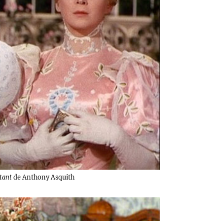
stant
de Anthony Asquith