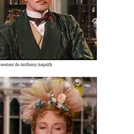
 constant
de Anthony Asquith