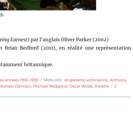
th
eing Earnest
) par l’anglais Oliver Parker (2002)
n Brian Bedford (2011), en réalité une représentation
notamment britannique.
Étiquettes
es années 1950-1959
Mots-clés :
Angleterre victorienne
,
Anthony
Michael Denison
,
Michael Redgrave
,
Oscar Wilde
,
théâtre
2