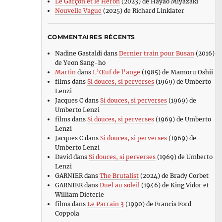
Le Garçon et le Héron
(2023) de Hayao Miyazaki
Nouvelle Vague
(2025) de Richard Linklater
COMMENTAIRES RÉCENTS
Nadine Gastaldi
dans
Dernier train pour Busan
(2016)
de Yeon Sang-ho
Martin
dans
L’Œuf de l’ange
(1985) de Mamoru Oshii
films
dans
Si douces, si perverses
(1969) de Umberto
Lenzi
Jacques C
dans
Si douces, si perverses
(1969) de
Umberto Lenzi
films
dans
Si douces, si perverses
(1969) de Umberto
Lenzi
Jacques C
dans
Si douces, si perverses
(1969) de
Umberto Lenzi
David
dans
Si douces, si perverses
(1969) de Umberto
Lenzi
GARNIER
dans
The Brutalist
(2024) de Brady Corbet
GARNIER
dans
Duel au soleil
(1946) de King Vidor et
William Dieterle
films
dans
Le Parrain 3
(1990) de Francis Ford
Coppola