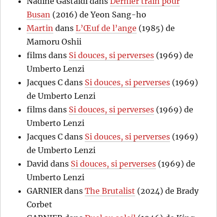
Nadine Gastaldi
dans
Dernier train pour
Busan
(2016) de Yeon Sang-ho
Martin
dans
L’Œuf de l’ange
(1985) de
Mamoru Oshii
films
dans
Si douces, si perverses
(1969) de
Umberto Lenzi
Jacques C
dans
Si douces, si perverses
(1969)
de Umberto Lenzi
films
dans
Si douces, si perverses
(1969) de
Umberto Lenzi
Jacques C
dans
Si douces, si perverses
(1969)
de Umberto Lenzi
David
dans
Si douces, si perverses
(1969) de
Umberto Lenzi
GARNIER
dans
The Brutalist
(2024) de Brady
Corbet