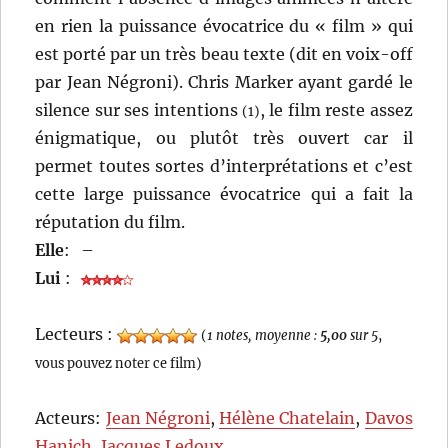
en rien la puissance évocatrice du « film » qui
est porté par un très beau texte (dit en voix-off
par Jean Négroni). Chris Marker ayant gardé le
silence sur ses intentions
, le film reste assez
(1)
énigmatique, ou plutôt très ouvert car il
permet toutes sortes d’interprétations et c’est
cette large puissance évocatrice qui a fait la
réputation du film.
Elle
:
–
Lui
:
Lecteurs :
(
1 notes, moyenne :
5,00
sur 5
,
vous pouvez noter ce film)
Acteurs:
Jean Négroni
,
Hélène Chatelain
,
Davos
Hanich
,
Jacques Ledoux