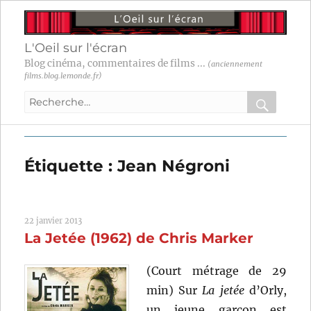
L'Oeil sur l'écran
Blog cinéma, commentaires de films ...
(anciennement
films.blog.lemonde.fr)
Recherche
pour
RECHER
OK
:
Étiquette :
Jean Négroni
22 janvier 2013
La Jetée (1962) de Chris Marker
(Court métrage de 29
min) Sur
La jetée
d’Orly,
un jeune garçon est