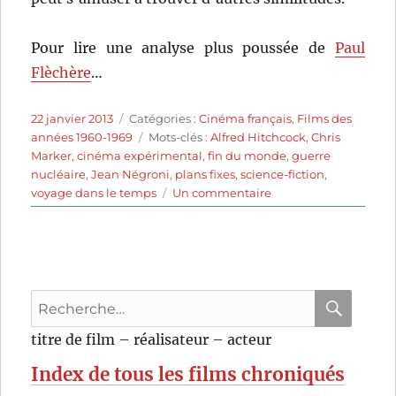
Pour lire une analyse plus poussée de
Paul
Flèchère
…
Publié
Catégories
22 janvier 2013
Catégories :
Cinéma français
,
Films des
le
Étiquettes
années 1960-1969
Mots-clés :
Alfred Hitchcock
,
Chris
Marker
,
cinéma expérimental
,
fin du monde
,
guerre
nucléaire
,
Jean Négroni
,
plans fixes
,
science-fiction
,
sur
voyage dans le temps
Un commentaire
La
Jetée
(1962)
de
Chris
Recherche
Marker
pour
RECHER
OK
titre de film – réalisateur – acteur
:
Index de tous les films chroniqués