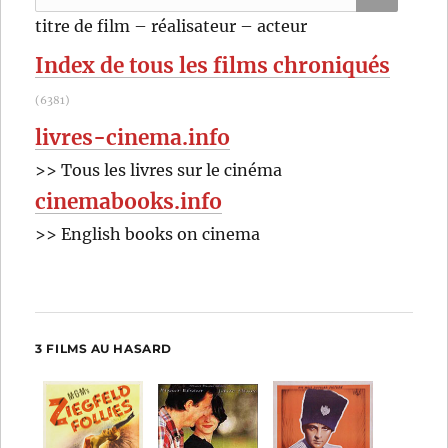
pour
RECHER
OK
titre de film – réalisateur – acteur
:
Index de tous les films chroniqués
(6381)
livres-cinema.info
>> Tous les livres sur le cinéma
cinemabooks.info
>> English books on cinema
3 FILMS AU HASARD