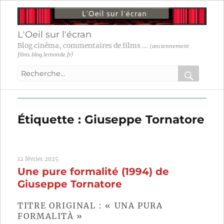
L'Oeil sur l'écran
Blog cinéma, commentaires de films ...
(anciennement
films.blog.lemonde.fr)
Recherche
pour
RECHER
OK
:
Étiquette :
Giuseppe Tornatore
12 février 2025
Une pure formalité (1994) de
Giuseppe Tornatore
TITRE ORIGINAL : « UNA PURA
FORMALITÀ »