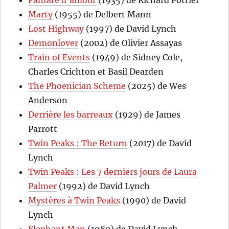
Marty
(1955) de Delbert Mann
Lost Highway
(1997) de David Lynch
Demonlover
(2002) de Olivier Assayas
Train of Events
(1949) de Sidney Cole,
Charles Crichton et Basil Dearden
The Phoenician Scheme
(2025) de Wes
Anderson
Derrière les barreaux
(1929) de James
Parrott
Twin Peaks : The Return
(2017) de David
Lynch
Twin Peaks : Les 7 derniers jours de Laura
Palmer
(1992) de David Lynch
Mystères à Twin Peaks
(1990) de David
Lynch
Elephant Man
(1980) de David Lynch