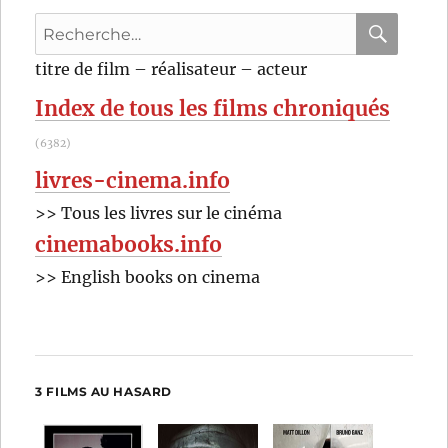
Giuseppe
Recherche
Tornatore
pour
RECHER
OK
titre de film – réalisateur – acteur
:
Index de tous les films chroniqués
(6382)
livres-cinema.info
>> Tous les livres sur le cinéma
cinemabooks.info
>> English books on cinema
3 FILMS AU HASARD