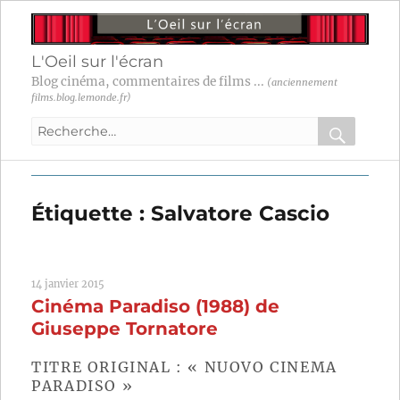
L'Oeil sur l'écran
Blog cinéma, commentaires de films ...
(anciennement
films.blog.lemonde.fr)
Recherche
pour
RECHER
OK
:
Étiquette :
Salvatore Cascio
14 janvier 2015
Cinéma Paradiso (1988) de
Giuseppe Tornatore
TITRE ORIGINAL : « NUOVO CINEMA
PARADISO »