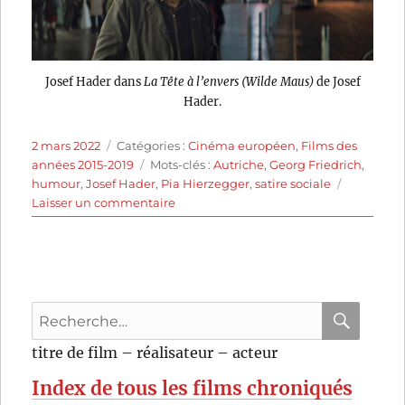
Josef Hader dans
La Tête à l’envers (Wilde Maus)
de Josef
Hader.
Publié
Catégories
2 mars 2022
Catégories :
Cinéma européen
,
Films des
le
Étiquettes
années 2015-2019
Mots-clés :
Autriche
,
Georg Friedrich
,
humour
,
Josef Hader
,
Pia Hierzegger
,
satire sociale
sur
Laisser un commentaire
La
Tête
à
l’envers
(2017)
Recherche
de
Josef
pour
RECHER
OK
titre de film – réalisateur – acteur
Hader
:
Index de tous les films chroniqués