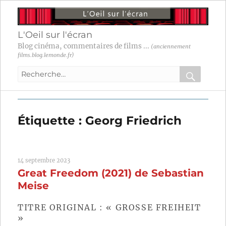
L'Oeil sur l'écran
Blog cinéma, commentaires de films ...
(anciennement
films.blog.lemonde.fr)
Recherche
pour
RECHER
OK
:
Étiquette :
Georg Friedrich
14 septembre 2023
Great Freedom (2021) de Sebastian
Meise
TITRE ORIGINAL : « GROSSE FREIHEIT »