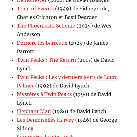
Train of Events
(1949) de Sidney Cole,
Charles Crichton et Basil Dearden
The Phoenician Scheme
(2025) de Wes
Anderson
Derrière les barreaux
(1929) de James
Parrott
Twin Peaks : The Return
(2017) de David
Lynch
Twin Peaks : Les 7 derniers jours de Laura
Palmer
(1992) de David Lynch
Mystères à Twin Peaks
(1990) de David
Lynch
Elephant Man
(1980) de David Lynch
Les Demoiselles Harvey
(1946) de George
Sidney
Sommaire de juin 2026