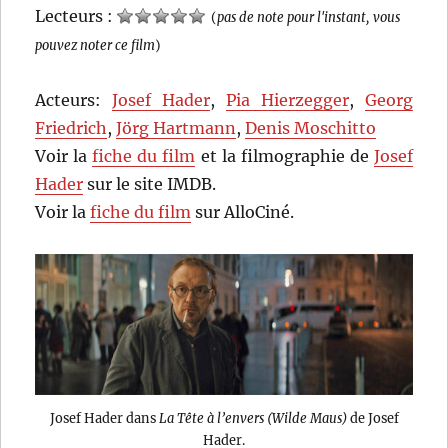
Lecteurs :
(
pas de note pour l'instant, vous
pouvez noter ce film
)
Acteurs:
Josef Hader
,
Pia Hierzegger
,
Georg
Friedrich
,
Jörg Hartmann
,
Denis Moschitto
Voir la
fiche du film
et la filmographie de
Josef
Hader
sur le site IMDB.
Voir la
fiche du film
sur AlloCiné.
Josef Hader dans
La Tête à l’envers (Wilde Maus)
de Josef
Hader.