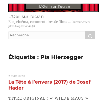
L'Oeil sur l'écran
Blog cinéma, commentaires de films ...
(anciennement
films.blog.lemonde.fr)
Recherche
pour
RECHER
OK
:
Étiquette :
Pia Hierzegger
2 mars 2022
La Tête à l’envers (2017) de Josef
Hader
TITRE ORIGINAL : « WILDE MAUS »