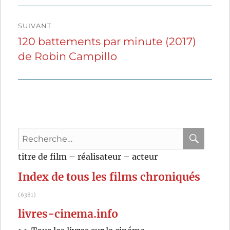
l’article
SUIVANT
120 battements par minute (2017)
Publication
de Robin Campillo
suivante :
Recherche
pour
RECHER
OK
titre de film – réalisateur – acteur
:
Index de tous les films chroniqués
(6381)
livres-cinema.info