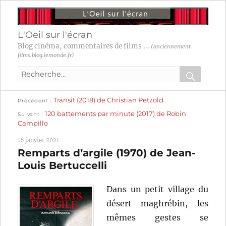
L'Oeil sur l'écran
Blog cinéma, commentaires de films ...
(anciennement
films.blog.lemonde.fr)
Recherche
pour
RECHER
OK
Publication
Navigation
Transit (2018) de Christian Petzold
:
Précédent
précédente :
Publication
120 battements par minute (2017) de Robin
Suivant
suivante :
de
Campillo
l’article
16 janvier 2021
Remparts d’argile (1970) de Jean-
Louis Bertuccelli
Dans un petit village du
désert maghrébin, les
mêmes gestes se