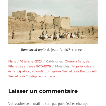
Remparts d’argile
de Jean-Louis Bertuccelli.
Auteur
Publié
Catégories
films
16 janvier 2021
Catégories :
Cinéma français
,
le
Étiquettes
Films des années 1970-1979
Mots-clés :
Algérie
,
désert
,
émancipation
,
ethnofiction
,
grève
,
Jean-Louis Bertuccelli
,
Jean-Louis Trintignant
,
village
Laisser un commentaire
Votre adresse e-mail ne sera pas publiée.
Les champs