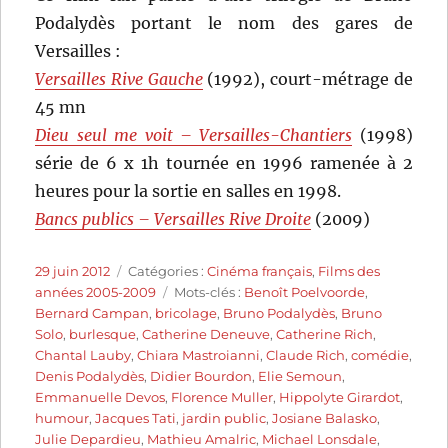
Podalydès portant le nom des gares de
Versailles :
Versailles Rive Gauche
(1992), court-métrage de
45 mn
Dieu seul me voit – Versailles-Chantiers
(1998)
série de 6 x 1h tournée en 1996 ramenée à 2
heures pour la sortie en salles en 1998.
Bancs publics – Versailles Rive Droite
(2009)
Publié
Catégories
29 juin 2012
Catégories :
Cinéma français
,
Films des
le
Étiquettes
années 2005-2009
Mots-clés :
Benoît Poelvoorde
,
Bernard Campan
,
bricolage
,
Bruno Podalydès
,
Bruno
Solo
,
burlesque
,
Catherine Deneuve
,
Catherine Rich
,
Chantal Lauby
,
Chiara Mastroianni
,
Claude Rich
,
comédie
,
Denis Podalydès
,
Didier Bourdon
,
Elie Semoun
,
Emmanuelle Devos
,
Florence Muller
,
Hippolyte Girardot
,
humour
,
Jacques Tati
,
jardin public
,
Josiane Balasko
,
Julie Depardieu
,
Mathieu Amalric
,
Michael Lonsdale
,