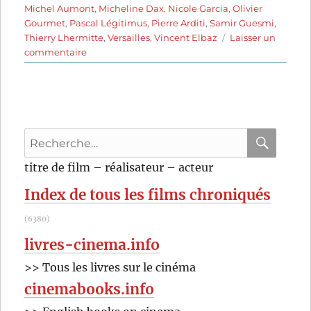
Michel Aumont
,
Micheline Dax
,
Nicole Garcia
,
Olivier
Gourmet
,
Pascal Légitimus
,
Pierre Arditi
,
Samir Guesmi
,
Thierry Lhermitte
,
Versailles
,
Vincent Elbaz
Laisser un
sur
commentaire
Bancs
publics
–
Versailles
rive
Recherche
droite
(2009)
pour
RECHER
OK
titre de film – réalisateur – acteur
de
:
Bruno
Index de tous les films chroniqués
Podalydès
(6380)
livres-cinema.info
>> Tous les livres sur le cinéma
cinemabooks.info