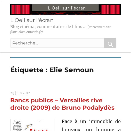
L'Oeil sur l'écran
Blog cinéma, commentaires de films ...
(anciennement
films.blog.lemonde.fr)
Recherche
pour
RECHER
OK
:
Étiquette :
Elie Semoun
29 juin 2012
Bancs publics – Versailles rive
droite (2009) de Bruno Podalydès
Face à un immeuble de
bureaux, un homme a