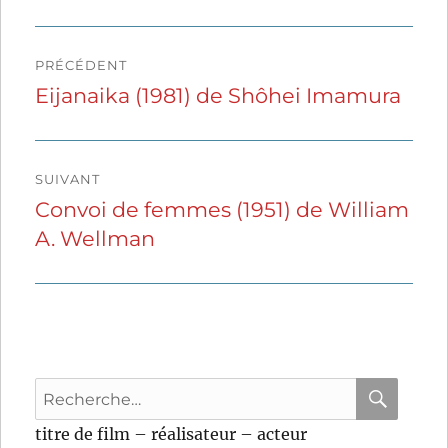
Navigation
PRÉCÉDENT
de
Eijanaika (1981) de Shôhei Imamura
Publication
précédente :
l’article
SUIVANT
Convoi de femmes (1951) de William
Publication
A. Wellman
suivante :
Recherche
pour
RECHER
OK
titre de film – réalisateur – acteur
: