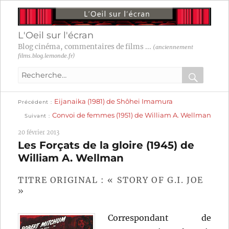
L'Oeil sur l'écran
Blog cinéma, commentaires de films ...
(anciennement
films.blog.lemonde.fr)
Recherche
pour
RECHER
OK
Publication
Navigation
Eijanaika (1981) de Shôhei Imamura
:
Précédent
précédente :
Publication
Convoi de femmes (1951) de William A. Wellman
Suivant
suivante :
de
20 février 2013
l’article
Les Forçats de la gloire (1945) de
William A. Wellman
TITRE ORIGINAL : « STORY OF G.I. JOE
»
Correspondant de