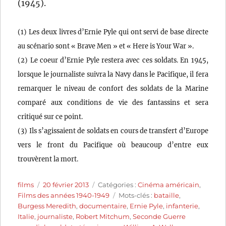
(1945).
(1) Les deux livres d’Ernie Pyle qui ont servi de base directe
au scénario sont « Brave Men » et « Here is Your War ».
(2) Le coeur d’Ernie Pyle restera avec ces soldats. En 1945,
lorsque le journaliste suivra la Navy dans le Pacifique, il fera
remarquer le niveau de confort des soldats de la Marine
comparé aux conditions de vie des fantassins et sera
critiqué sur ce point.
(3) Ils s’agissaient de soldats en cours de transfert d’Europe
vers le front du Pacifique où beaucoup d’entre eux
trouvèrent la mort.
Auteur
Publié
Catégories
films
20 février 2013
Catégories :
Cinéma américain
,
le
Étiquettes
Films des années 1940-1949
Mots-clés :
bataille
,
Burgess Meredith
,
documentaire
,
Ernie Pyle
,
infanterie
,
Italie
,
journaliste
,
Robert Mitchum
,
Seconde Guerre