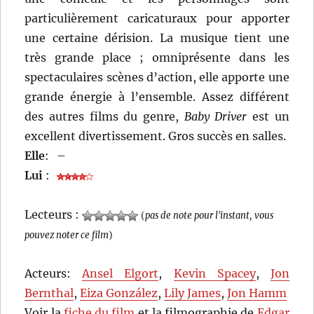
particulièrement caricaturaux pour apporter
une certaine dérision. La musique tient une
très grande place ; omniprésente dans les
spectaculaires scènes d’action, elle apporte une
grande énergie à l’ensemble. Assez différent
des autres films du genre,
Baby Driver
est un
excellent divertissement. Gros succès en salles.
Elle
:
–
Lui
:
Lecteurs :
(
pas de note pour l'instant, vous
pouvez noter ce film
)
Acteurs:
Ansel Elgort
,
Kevin Spacey
,
Jon
Bernthal
,
Eiza González
,
Lily James
,
Jon Hamm
Voir la
fiche du film
et la filmographie de
Edgar