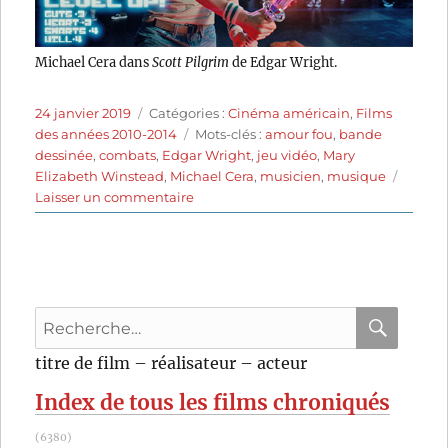
Michael Cera dans
Scott Pilgrim
de Edgar Wright.
Publié
Catégories
24 janvier 2019
Catégories :
Cinéma américain
,
Films
le
Étiquettes
des années 2010-2014
Mots-clés :
amour fou
,
bande
dessinée
,
combats
,
Edgar Wright
,
jeu vidéo
,
Mary
Elizabeth Winstead
,
Michael Cera
,
musicien
,
musique
sur
Laisser un commentaire
Scott
Pilgrim
(2010)
de
Edgar
Recherche
Wright
pour
RECHER
OK
titre de film – réalisateur – acteur
:
Index de tous les films chroniqués
(6380)