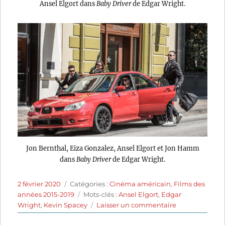
Ansel Elgort dans
Baby Driver
de Edgar Wright.
Jon Bernthal, Eiza Gonzalez, Ansel Elgort et Jon Hamm
dans
Baby Driver
de Edgar Wright.
Publié
Catégories
2 février 2020
Catégories :
Cinéma américain
,
Films des
le
Étiquettes
années 2015-2019
Mots-clés :
Ansel Elgort
,
Edgar
sur
Wright
,
Kevin Spacey
Laisser un commentaire
Baby