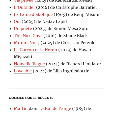
Vie privée
(2025) de Rebecca Zlotowski
L’Outsider
(2016) de Christophe Barratier
La Lame diabolique
(1965) de Kenji Misumi
Oui
(2025) de Nadav Lapid
Un poète
(2025) de Simón Mesa Soto
The Nice Guys
(2016) de Shane Black
Miroirs No. 3
(2025) de Christian Petzold
Le Garçon et le Héron
(2023) de Hayao
Miyazaki
Nouvelle Vague
(2025) de Richard Linklater
Loveable
(2024) de Lilja Ingolfsdottir
COMMENTAIRES RÉCENTS
Martin
dans
L’Œuf de l’ange
(1985) de