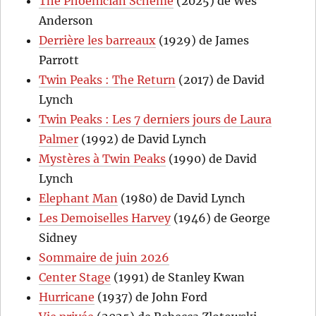
The Phoenician Scheme
(2025) de Wes
Anderson
Derrière les barreaux
(1929) de James
Parrott
Twin Peaks : The Return
(2017) de David
Lynch
Twin Peaks : Les 7 derniers jours de Laura
Palmer
(1992) de David Lynch
Mystères à Twin Peaks
(1990) de David
Lynch
Elephant Man
(1980) de David Lynch
Les Demoiselles Harvey
(1946) de George
Sidney
Sommaire de juin 2026
Center Stage
(1991) de Stanley Kwan
Hurricane
(1937) de John Ford