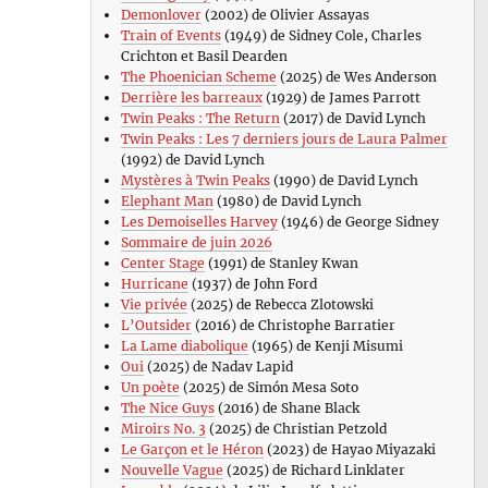
Demonlover
(2002) de Olivier Assayas
Train of Events
(1949) de Sidney Cole, Charles
Crichton et Basil Dearden
The Phoenician Scheme
(2025) de Wes Anderson
Derrière les barreaux
(1929) de James Parrott
Twin Peaks : The Return
(2017) de David Lynch
Twin Peaks : Les 7 derniers jours de Laura Palmer
(1992) de David Lynch
Mystères à Twin Peaks
(1990) de David Lynch
Elephant Man
(1980) de David Lynch
Les Demoiselles Harvey
(1946) de George Sidney
Sommaire de juin 2026
Center Stage
(1991) de Stanley Kwan
Hurricane
(1937) de John Ford
Vie privée
(2025) de Rebecca Zlotowski
L’Outsider
(2016) de Christophe Barratier
La Lame diabolique
(1965) de Kenji Misumi
Oui
(2025) de Nadav Lapid
Un poète
(2025) de Simón Mesa Soto
The Nice Guys
(2016) de Shane Black
Miroirs No. 3
(2025) de Christian Petzold
Le Garçon et le Héron
(2023) de Hayao Miyazaki
Nouvelle Vague
(2025) de Richard Linklater