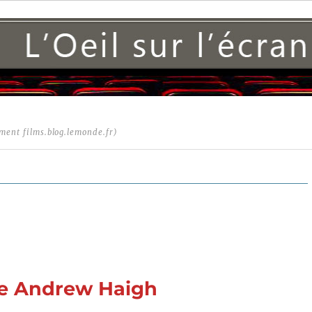
ment films.blog.lemonde.fr)
de Andrew Haigh