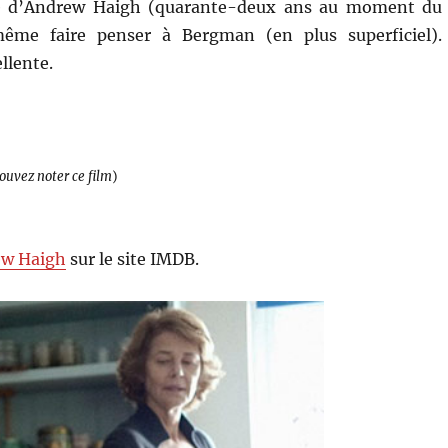
che d’Andrew Haigh (quarante-deux ans au moment du
 même faire penser à Bergman (en plus superficiel).
llente.
pouvez noter ce film
)
ew Haigh
sur le site IMDB.