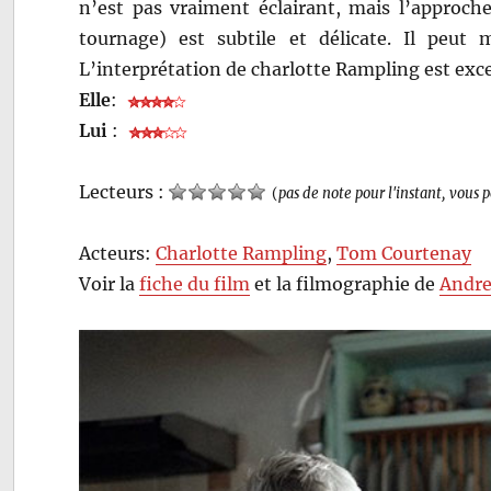
n’est pas vraiment éclairant, mais l’appro
tournage) est subtile et délicate. Il peut
L’interprétation de charlotte Rampling est exce
Elle
:
Lui
:
Lecteurs :
(
pas de note pour l'instant, vous 
Acteurs:
Charlotte Rampling
,
Tom Courtenay
Voir la
fiche du film
et la filmographie de
Andr