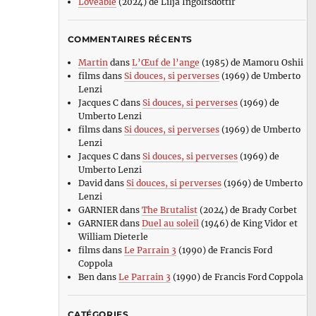
Loveable
(2024) de Lilja Ingolfsdottir
COMMENTAIRES RÉCENTS
Martin
dans
L’Œuf de l’ange
(1985) de Mamoru Oshii
films
dans
Si douces, si perverses
(1969) de Umberto
Lenzi
Jacques C
dans
Si douces, si perverses
(1969) de
Umberto Lenzi
films
dans
Si douces, si perverses
(1969) de Umberto
Lenzi
Jacques C
dans
Si douces, si perverses
(1969) de
Umberto Lenzi
David
dans
Si douces, si perverses
(1969) de Umberto
Lenzi
GARNIER
dans
The Brutalist
(2024) de Brady Corbet
GARNIER
dans
Duel au soleil
(1946) de King Vidor et
William Dieterle
films
dans
Le Parrain 3
(1990) de Francis Ford
Coppola
Ben
dans
Le Parrain 3
(1990) de Francis Ford Coppola
CATÉGORIES