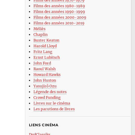
Films des années 1970-1979
Films des années 1980-1989
Films des années 1990-1999
Films des années 2000-2009
Films des années 2010-2019
Méliès
Chaplin
Buster Keaton
Harold Lloyd
Fritz Lang
Ernst Lubitsch
John Ford
Raoul Walsh
Howard Hawks
John Huston
e
Yasujirô Ozu
age
Légende des notes
)
Crowd Funding
Livres sur le cinéma
Les parutions de livres
ew
h
LIENS CINÉMA
DvdClassiks