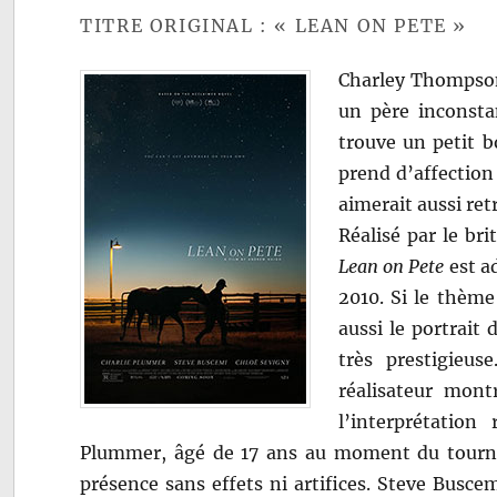
TITRE ORIGINAL : « LEAN ON PETE »
Charley Thompson 
un père inconstan
trouve un petit b
prend d’affectio
aimerait aussi ret
Réalisé par le b
Lean on Pete
est a
2010. Si le thème 
aussi le portrait
très prestigieu
réalisateur mont
l’interprétation
Plummer, âgé de 17 ans au moment du tournag
présence sans effets ni artifices. Steve Buscem