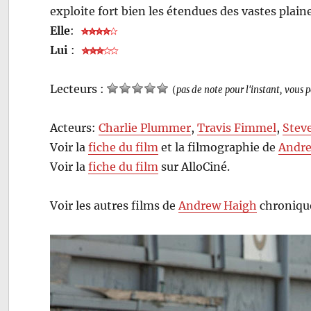
exploite fort bien les étendues des vastes plain
Elle
:
Lui
:
Lecteurs :
(
pas de note pour l'instant, vous 
Acteurs:
Charlie Plummer
,
Travis Fimmel
,
Stev
Voir la
fiche du film
et la filmographie de
Andr
Voir la
fiche du film
sur AlloCiné.
Voir les autres films de
Andrew Haigh
chroniqué