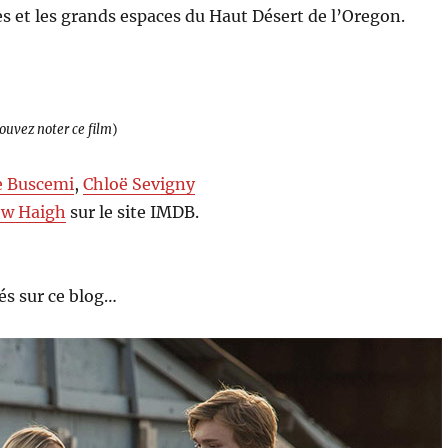
es et les grands espaces du Haut Désert de l’Oregon.
pouvez noter ce film
)
e Buscemi
,
Chloë Sevigny
ew Haigh
sur le site IMDB.
s sur ce blog…