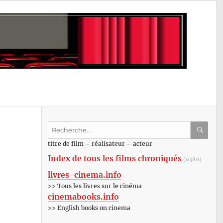
Recherche
pour
RECHE
OK
titre de film – réalisateur – acteur
:
Index de tous les films chroniqués
(6380)
livres-cinema.info
>> Tous les livres sur le cinéma
cinemabooks.info
>> English books on cinema