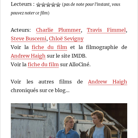
Lecteurs :
(
pas de note pour l'instant, vous
pouvez noter ce film
)
Acteurs:
Charlie Plummer
,
Travis Fimmel
,
Steve Buscemi
,
Chloë Sevigny
Voir la
fiche du film
et la filmographie de
Andrew Haigh
sur le site IMDB.
Voir la
fiche du film
sur AlloCiné.
Voir les autres films de
Andrew Haigh
chroniqués sur ce blog…