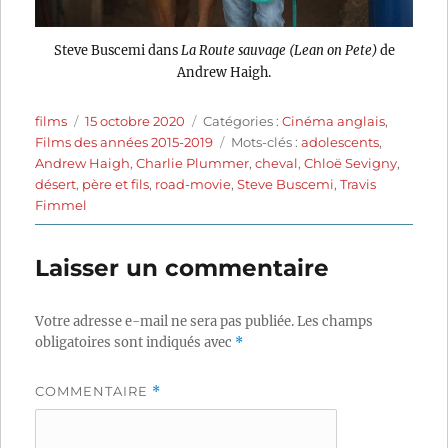
Steve Buscemi dans
La Route sauvage (Lean on Pete)
de
Andrew Haigh.
Auteur
Publié
Catégories
films
15 octobre 2020
Catégories :
Cinéma anglais
,
le
Étiquettes
Films des années 2015-2019
Mots-clés :
adolescents
,
Andrew Haigh
,
Charlie Plummer
,
cheval
,
Chloë Sevigny
,
désert
,
père et fils
,
road-movie
,
Steve Buscemi
,
Travis
Fimmel
Laisser un commentaire
Votre adresse e-mail ne sera pas publiée.
Les champs
obligatoires sont indiqués avec
*
COMMENTAIRE
*