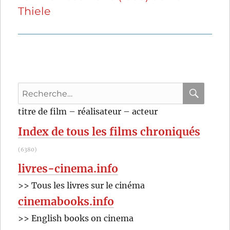
Thiele
suivante :
Recherche
pour
RECHER
OK
titre de film – réalisateur – acteur
:
Index de tous les films chroniqués
(6380)
livres-cinema.info
>> Tous les livres sur le cinéma
cinemabooks.info
>> English books on cinema