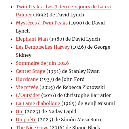
Twin Peaks : Les 7 derniers jours de Laura
Palmer
(1992) de David Lynch
Mystères à Twin Peaks
(1990) de David
Lynch
Elephant Man
(1980) de David Lynch
Les Demoiselles Harvey
(1946) de George
Sidney
Sommaire de juin 2026
Center Stage
(1991) de Stanley Kwan
Hurricane
(1937) de John Ford
Vie privée
(2025) de Rebecca Zlotowski
L’Outsider
(2016) de Christophe Barratier
La Lame diabolique
(1965) de Kenji Misumi
Oui
(2025) de Nadav Lapid
Un poète
(2025) de Simón Mesa Soto
The Nice Guys
(2016) de Shane Black