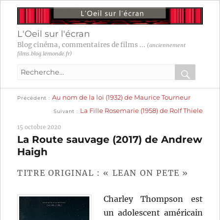
L'Oeil sur l'écran
Blog cinéma, commentaires de films ...
(anciennement
films.blog.lemonde.fr)
Recherche
pour
RECHER
OK
Publication
Navigation
Au nom de la loi (1932) de Maurice Tourneur
:
Précédent
précédente :
Publication
La Fille Rosemarie (1958) de Rolf Thiele
Suivant
suivante :
de
15 octobre 2020
l’article
La Route sauvage (2017) de Andrew
Haigh
TITRE ORIGINAL : « LEAN ON PETE »
Charley Thompson est
un adolescent américain