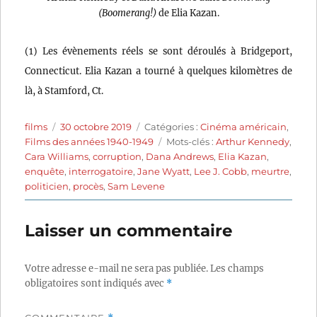
(Boomerang!)
de Elia Kazan.
(1) Les évènements réels se sont déroulés à Bridgeport,
Connecticut. Elia Kazan a tourné à quelques kilomètres de
là, à Stamford, Ct.
Auteur
Publié
Catégories
films
30 octobre 2019
Catégories :
Cinéma américain
,
le
Étiquettes
Films des années 1940-1949
Mots-clés :
Arthur Kennedy
,
Cara Williams
,
corruption
,
Dana Andrews
,
Elia Kazan
,
enquête
,
interrogatoire
,
Jane Wyatt
,
Lee J. Cobb
,
meurtre
,
politicien
,
procès
,
Sam Levene
Laisser un commentaire
Votre adresse e-mail ne sera pas publiée.
Les champs
obligatoires sont indiqués avec
*