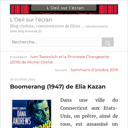
L'Oeil sur l'écran
Blog cinéma, commentaires de films ...
(anciennement
films.blog.lemonde.fr)
Recherche
pour
RECHER
OK
Publication
Navigation
Ivan Tsarevitch et la Princesse Changeante
:
Précédent
précédente :
(2016) de Michel Ocelot
Publication
de
Sommaire d’octobre 2019
Suivant
suivante :
l’article
30 octobre 2019
Boomerang (1947) de Elia Kazan
Dans une ville du
Connecticut aux Etats-
Unis, un prêtre, aimé de
tous, est assassiné un