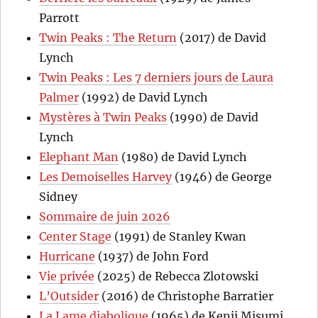
Parrott
Twin Peaks : The Return
(2017) de David
Lynch
Twin Peaks : Les 7 derniers jours de Laura
Palmer
(1992) de David Lynch
Mystères à Twin Peaks
(1990) de David
Lynch
Elephant Man
(1980) de David Lynch
Les Demoiselles Harvey
(1946) de George
Sidney
Sommaire de juin 2026
Center Stage
(1991) de Stanley Kwan
Hurricane
(1937) de John Ford
Vie privée
(2025) de Rebecca Zlotowski
L’Outsider
(2016) de Christophe Barratier
La Lame diabolique
(1965) de Kenji Misumi