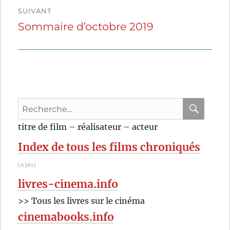
SUIVANT
Sommaire d’octobre 2019
Publication
suivante :
Recherche
pour
RECHER
OK
titre de film – réalisateur – acteur
:
Index de tous les films chroniqués
(6381)
livres-cinema.info
>> Tous les livres sur le cinéma
cinemabooks.info