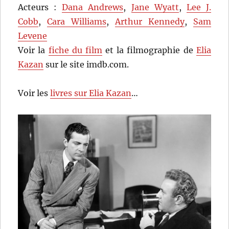
Acteurs :
Dana Andrews
,
Jane Wyatt
,
Lee J.
Cobb
,
Cara Williams
,
Arthur Kennedy
,
Sam
Levene
Voir la
fiche du film
et la filmographie de
Elia
Kazan
sur le site imdb.com.
Voir les
livres sur Elia Kazan
…