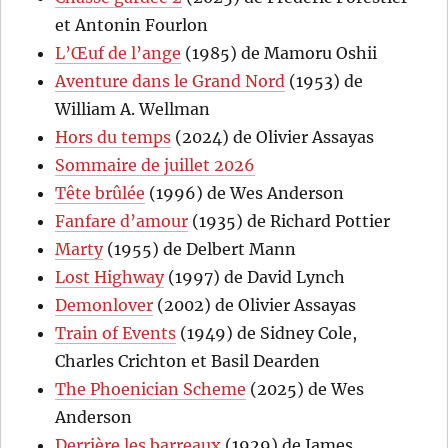
et Antonin Fourlon
L’Œuf de l’ange
(1985) de Mamoru Oshii
Aventure dans le Grand Nord
(1953) de
William A. Wellman
Hors du temps
(2024) de Olivier Assayas
Sommaire de juillet 2026
Tête brûlée
(1996) de Wes Anderson
Fanfare d’amour
(1935) de Richard Pottier
Marty
(1955) de Delbert Mann
Lost Highway
(1997) de David Lynch
Demonlover
(2002) de Olivier Assayas
Train of Events
(1949) de Sidney Cole,
Charles Crichton et Basil Dearden
The Phoenician Scheme
(2025) de Wes
Anderson
Derrière les barreaux
(1929) de James