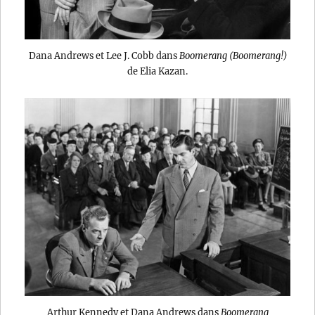
Dana Andrews et Lee J. Cobb dans
Boomerang (Boomerang!)
de Elia Kazan.
Arthur Kennedy et Dana Andrews dans
Boomerang