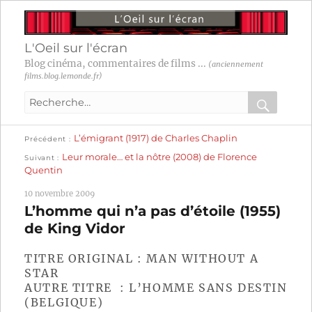
L'Oeil sur l'écran
Blog cinéma, commentaires de films ...
(anciennement
films.blog.lemonde.fr)
Recherche
pour
RECHER
OK
Publication
Navigation
L’émigrant (1917) de Charles Chaplin
:
Précédent
précédente :
Publication
Leur morale… et la nôtre (2008) de Florence
Suivant
suivante :
de
Quentin
l’article
10 novembre 2009
L’homme qui n’a pas d’étoile (1955)
de King Vidor
TITRE ORIGINAL : MAN WITHOUT A
STAR
AUTRE TITRE : L’HOMME SANS DESTIN
(BELGIQUE)