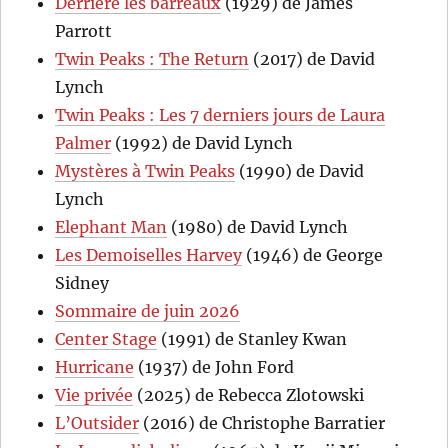
Derrière les barreaux
(1929) de James
Parrott
Twin Peaks : The Return
(2017) de David
Lynch
Twin Peaks : Les 7 derniers jours de Laura
Palmer
(1992) de David Lynch
Mystères à Twin Peaks
(1990) de David
Lynch
Elephant Man
(1980) de David Lynch
Les Demoiselles Harvey
(1946) de George
Sidney
Sommaire de juin 2026
Center Stage
(1991) de Stanley Kwan
Hurricane
(1937) de John Ford
Vie privée
(2025) de Rebecca Zlotowski
L’Outsider
(2016) de Christophe Barratier