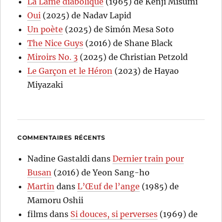
La Lame diabolique
(1965) de Kenji Misumi
Oui
(2025) de Nadav Lapid
Un poète
(2025) de Simón Mesa Soto
The Nice Guys
(2016) de Shane Black
Miroirs No. 3
(2025) de Christian Petzold
Le Garçon et le Héron
(2023) de Hayao
Miyazaki
COMMENTAIRES RÉCENTS
Nadine Gastaldi
dans
Dernier train pour
Busan
(2016) de Yeon Sang-ho
Martin
dans
L’Œuf de l’ange
(1985) de
Mamoru Oshii
films
dans
Si douces, si perverses
(1969) de