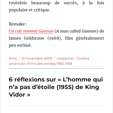
toutefois beaucoup de succès, à la fois
populaire et critique.
Remake :
Un colt nommé Gannon
(
A man called Gannon
) de
James Goldstone (1968), film généralement
peu estimé.
Auteur
Publié
Catégories
films
10 novembre 2009
Catégories :
Cinéma
le
américain
,
Films des années 1950-1959
6 réflexions sur « L’homme qui
n’a pas d’étoile (1955) de King
Vidor »