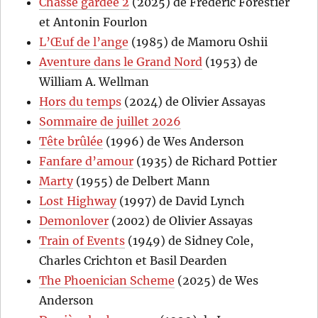
Chasse gardée 2
(2025) de Frédéric Forestier
et Antonin Fourlon
L’Œuf de l’ange
(1985) de Mamoru Oshii
Aventure dans le Grand Nord
(1953) de
William A. Wellman
Hors du temps
(2024) de Olivier Assayas
Sommaire de juillet 2026
Tête brûlée
(1996) de Wes Anderson
Fanfare d’amour
(1935) de Richard Pottier
Marty
(1955) de Delbert Mann
Lost Highway
(1997) de David Lynch
Demonlover
(2002) de Olivier Assayas
Train of Events
(1949) de Sidney Cole,
Charles Crichton et Basil Dearden
The Phoenician Scheme
(2025) de Wes
Anderson