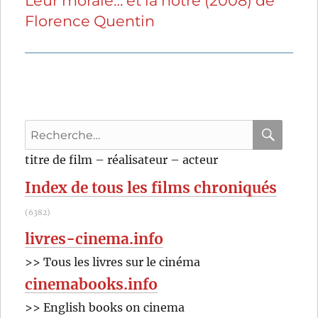
Leur morale… et la nôtre (2008) de
Publication
Florence Quentin
suivante :
Recherche
pour
RECHER
OK
titre de film – réalisateur – acteur
:
Index de tous les films chroniqués
(6382)
livres-cinema.info
>> Tous les livres sur le cinéma
cinemabooks.info
>> English books on cinema