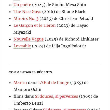
Un poète
(2025) de Simón Mesa Soto
The Nice Guys
(2016) de Shane Black
Miroirs No. 3
(2025) de Christian Petzold
Le Garçon et le Héron
(2023) de Hayao
Miyazaki
Nouvelle Vague
(2025) de Richard Linklater
Loveable
(2024) de Lilja Ingolfsdottir
COMMENTAIRES RÉCENTS
Martin
dans
L’Œuf de l’ange
(1985) de
Mamoru Oshii
films
dans
Si douces, si perverses
(1969) de
Umberto Lenzi
Jacques C
dans
Si douces, si perverses
(1969)