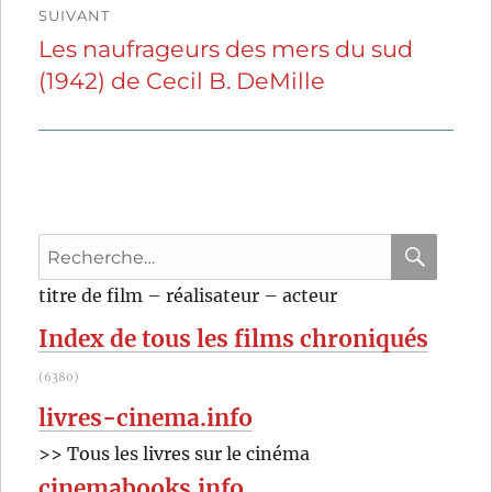
SUIVANT
Les naufrageurs des mers du sud
Publication
(1942) de Cecil B. DeMille
suivante :
Recherche
pour
RECHER
OK
titre de film – réalisateur – acteur
:
Index de tous les films chroniqués
(6380)
livres-cinema.info
>> Tous les livres sur le cinéma
cinemabooks.info