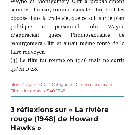
Wayne et Montgomery Clift a probablement
servi le film car, comme dans le film, tout les
oppose dans la vraie vie, que ce soit sur le plan
politique ou personnel. John Wayne
n’appréciait guère l’homosexualité de
Montgomery Clift et aurait même tenté de le
faire renvoyer.
(3) Le film fut tourné en 1946 mais ne sortit
qu’en 1948.
Auteur
Publié
Catégories
films
2 juin 2010
Catégories :
Cinéma américain
,
le
Films des années 1940-1949
3 réflexions sur « La rivière
rouge (1948) de Howard
Hawks »