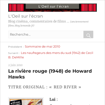
L'Oeil sur l'écran
Blog cinéma, commentaires de films ...
(anciennement
films.blog.lemonde.fr)
Recherche
pour
RECHER
OK
Publication
Navigation
Sommaire de mai 2010
:
Précédent
précédente :
Publication
Les naufrageurs des mers du sud (1942) de Cecil
Suivant
suivante :
de
B. DeMille
l’article
2 juin 2010
La rivière rouge (1948) de Howard
Hawks
TITRE ORIGINAL : « RED RIVER »
Lui
: