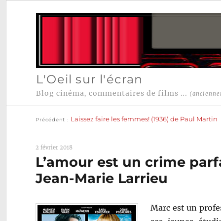
L'Oeil sur l'écran
Blog cinéma, commentaires de films ...
(ancienne
Publication
Navigation
précédente :
Laissez faire les femmes! (1936) de Paul Martin
Précédent
de
l’article
2 février 2018
L’amour est un crime parfa
Jean-Marie Larrieu
Marc est un profes