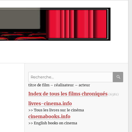
Recherche
pour
RECHE
OK
titre de film – réalisateur – acteur
:
Index de tous les films chroniqués
(6381)
livres-cinema.info
>> Tous les livres sur le cinéma
cinemabooks.info
>> English books on cinema