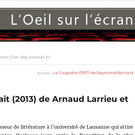
ment films.blog.lemonde.fr)
Publication
suivante :
Le Coupable (1937) de Raymond Bernard
Suivant
it (2013) de Arnaud Larrieu et
seur de littérature à l’université de Lausanne qui attire