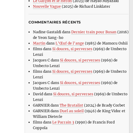
Le Garçon et le Héron
(2023) de Hayao Miyazaki
Nouvelle Vague
(2025) de Richard Linklater
COMMENTAIRES RÉCENTS
Nadine Gastaldi
dans
Dernier train pour Busan
(2016)
de Yeon Sang-ho
Martin
dans
L’Œuf de l’ange
(1985) de Mamoru Oshii
films
dans
Si douces, si perverses
(1969) de Umberto
Lenzi
Jacques C
dans
Si douces, si perverses
(1969) de
Umberto Lenzi
films
dans
Si douces, si perverses
(1969) de Umberto
Lenzi
Jacques C
dans
Si douces, si perverses
(1969) de
Umberto Lenzi
David
dans
Si douces, si perverses
(1969) de Umberto
Lenzi
GARNIER
dans
The Brutalist
(2024) de Brady Corbet
GARNIER
dans
Duel au soleil
(1946) de King Vidor et
William Dieterle
films
dans
Le Parrain 3
(1990) de Francis Ford
Coppola