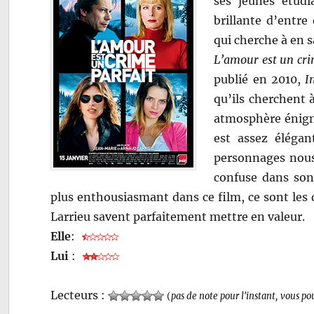
ses jeunes étudi
brillante d’entre
qui cherche à en s
L’amour est un cri
publié en 2010,
I
qu’ils cherchent 
atmosphère énigma
est assez élégan
personnages nous 
confuse dans son
plus enthousiasmant dans ce film, ce sont les 
Larrieu savent parfaitement mettre en valeur.
Elle
:
Lui
:
Lecteurs :
(
pas de note pour l'instant, vous po