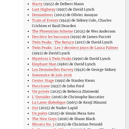
Marty
(1955) de Delbert Mann
Lost Highway
(1997) de David Lynch
Demonlover
(2002) de Olivier Assayas
Train of Events
(1949) de Sidney Cole, Charles
Crichton et Basil Dearden
The Phoenician Scheme
(2025) de Wes Anderson
Derrière les barreaux
(1929) de James Parrott
Twin Peaks : The Return
(2017) de David Lynch
Twin Peaks : Les 7 derniers jours de Laura Palmer
(1992) de David Lynch
Mystères à Twin Peaks
(1990) de David Lynch
Elephant Man
(1980) de David Lynch
Les Demoiselles Harvey
(1946) de George Sidney
Sommaire de juin 2026
Center Stage
(1991) de Stanley Kwan
Hurricane
(1937) de John Ford
Vie privée
(2025) de Rebecca Zlotowski
L’Outsider
(2016) de Christophe Barratier
La Lame diabolique
(1965) de Kenji Misumi
Oui
(2025) de Nadav Lapid
Un poète
(2025) de Simón Mesa Soto
The Nice Guys
(2016) de Shane Black
Miroirs No. 3
(2025) de Christian Petzold