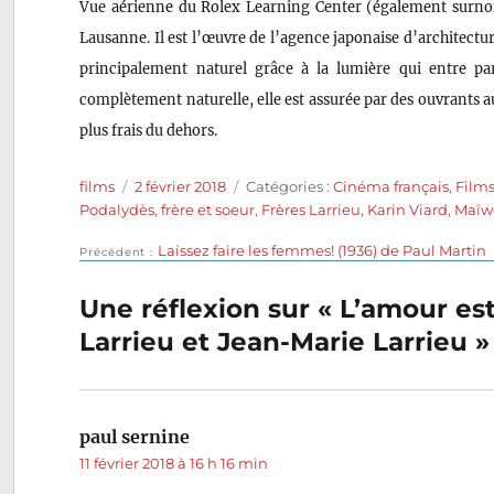
Vue aérienne du Rolex Learning Center (également surnom
Lausanne. Il est l’œuvre de l’agence japonaise d’architectu
principalement naturel grâce à la lumière qui entre par 
complètement naturelle, elle est assurée par des ouvrants au
plus frais du dehors.
Auteur
Publié
Catégories
films
2 février 2018
Catégories :
Cinéma français
,
Film
le
Podalydès
,
frère et soeur
,
Frères Larrieu
,
Karin Viard
,
Maïw
Publication
Laissez faire les femmes! (1936) de Paul Martin
Navigation
Précédent
précédente :
de
Une réflexion sur « L’amour es
Larrieu et Jean-Marie Larrieu »
l’article
paul sernine
dit :
11 février 2018 à 16 h 16 min