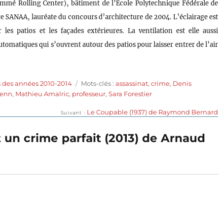
mé Rolling Center), bâtiment de l’Ecole Polytechnique Fédérale de
re SANAA, lauréate du concours d’architecture de 2004. L’éclairage est
les patios et les façades extérieures. La ventilation est elle aussi
tomatiques qui s’ouvrent autour des patios pour laisser entrer de l’air
Étiquettes
s des années 2010-2014
Mots-clés :
assassinat
,
crime
,
Denis
enn
,
Mathieu Amalric
,
professeur
,
Sara Forestier
Publication
Le Coupable (1937) de Raymond Bernard
Suivant
suivante :
t un crime parfait (2013) de Arnaud