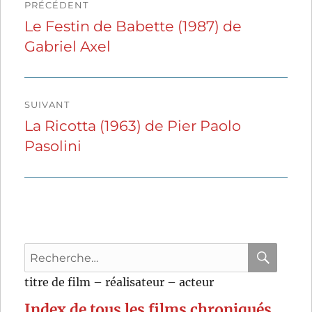
PRÉCÉDENT
de
Le Festin de Babette (1987) de
Publication
Gabriel Axel
précédente :
l’article
SUIVANT
La Ricotta (1963) de Pier Paolo
Publication
Pasolini
suivante :
Recherche
pour
RECHER
OK
titre de film – réalisateur – acteur
:
Index de tous les films chroniqués