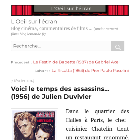
L'Oeil sur l'écran
Blog cinéma, commentaires de films ...
(anciennement
films.blog.lemonde.fr)
Recherche
pour
RECHER
OK
Publication
Navigation
Le Festin de Babette (1987) de Gabriel Axel
:
Précédent
précédente :
Publication
La Ricotta (1963) de Pier Paolo Pasolini
Suivant
suivante :
de
7 février 2014
l’article
Voici le temps des assassins…
(1956) de Julien Duvivier
Dans le quartier des
Halles à Paris, le chef-
cuisinier Chatelin tient
un restaurant renommé.