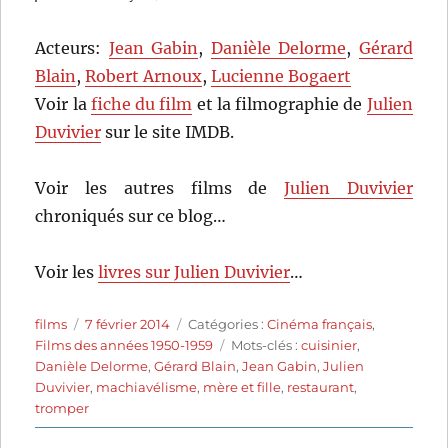
Acteurs:
Jean Gabin
,
Danièle Delorme
,
Gérard
Blain
,
Robert Arnoux
,
Lucienne Bogaert
Voir la
fiche du film
et la filmographie de
Julien
Duvivier
sur le site IMDB.
Voir les autres films de
Julien Duvivier
chroniqués sur ce blog…
Voir les
livres sur Julien Duvivier
…
Auteur
Publié
Catégories
films
7 février 2014
Catégories :
Cinéma français
,
le
Étiquettes
Films des années 1950-1959
Mots-clés :
cuisinier
,
Danièle Delorme
,
Gérard Blain
,
Jean Gabin
,
Julien
Duvivier
,
machiavélisme
,
mère et fille
,
restaurant
,
tromper