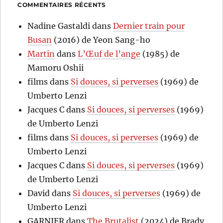
COMMENTAIRES RÉCENTS
Nadine Gastaldi
dans
Dernier train pour
Busan
(2016) de Yeon Sang-ho
Martin
dans
L’Œuf de l’ange
(1985) de
Mamoru Oshii
films
dans
Si douces, si perverses
(1969) de
Umberto Lenzi
Jacques C
dans
Si douces, si perverses
(1969)
de Umberto Lenzi
films
dans
Si douces, si perverses
(1969) de
Umberto Lenzi
Jacques C
dans
Si douces, si perverses
(1969)
de Umberto Lenzi
David
dans
Si douces, si perverses
(1969) de
Umberto Lenzi
GARNIER
dans
The Brutalist
(2024) de Brady