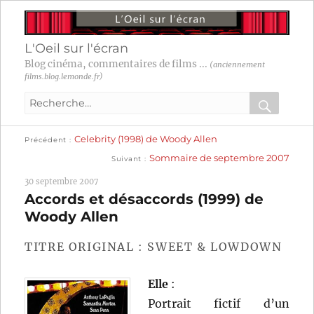
L'Oeil sur l'écran
Blog cinéma, commentaires de films ...
(anciennement
films.blog.lemonde.fr)
Recherche
pour
RECHER
OK
Publication
Navigation
Celebrity (1998) de Woody Allen
:
Précédent
précédente :
Publication
Sommaire de septembre 2007
Suivant
suivante :
de
30 septembre 2007
l’article
Accords et désaccords (1999) de
Woody Allen
TITRE ORIGINAL : SWEET & LOWDOWN
Elle
:
Portrait fictif d’un