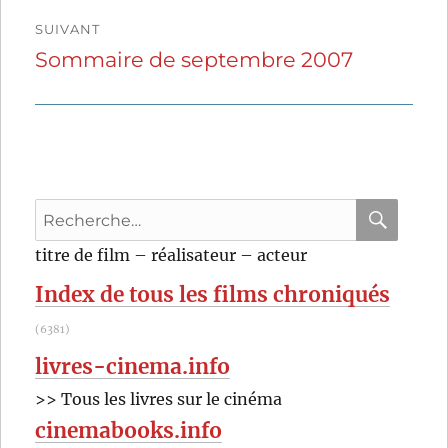
SUIVANT
Sommaire de septembre 2007
Publication
suivante :
Recherche
pour
RECHER
OK
titre de film – réalisateur – acteur
:
Index de tous les films chroniqués
(6381)
livres-cinema.info
>> Tous les livres sur le cinéma
cinemabooks.info