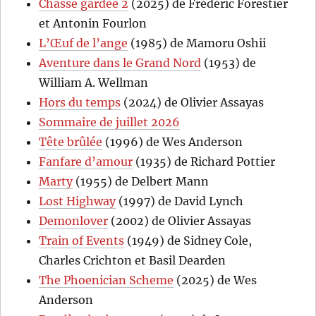
Chasse gardée 2
(2025) de Frédéric Forestier
et Antonin Fourlon
L’Œuf de l’ange
(1985) de Mamoru Oshii
Aventure dans le Grand Nord
(1953) de
William A. Wellman
Hors du temps
(2024) de Olivier Assayas
Sommaire de juillet 2026
Tête brûlée
(1996) de Wes Anderson
Fanfare d’amour
(1935) de Richard Pottier
Marty
(1955) de Delbert Mann
Lost Highway
(1997) de David Lynch
Demonlover
(2002) de Olivier Assayas
Train of Events
(1949) de Sidney Cole,
Charles Crichton et Basil Dearden
The Phoenician Scheme
(2025) de Wes
Anderson