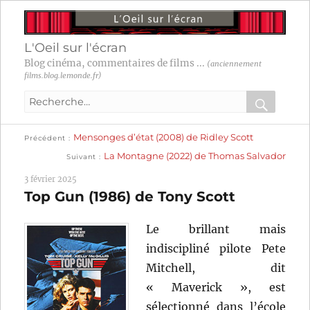
L'Oeil sur l'écran
Blog cinéma, commentaires de films ...
(anciennement
films.blog.lemonde.fr)
Recherche
pour
RECHER
OK
Publication
Navigation
Mensonges d’état (2008) de Ridley Scott
:
Précédent
précédente :
Publication
La Montagne (2022) de Thomas Salvador
Suivant
suivante :
de
3 février 2025
l’article
Top Gun (1986) de Tony Scott
Le brillant mais
indiscipliné pilote Pete
Mitchell, dit
« Maverick », est
sélectionné dans l’école