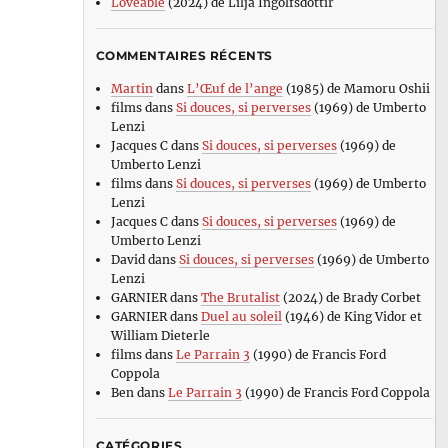
Loveable
(2024) de Lilja Ingolfsdottir
COMMENTAIRES RÉCENTS
Martin
dans
L’Œuf de l’ange
(1985) de Mamoru Oshii
films
dans
Si douces, si perverses
(1969) de Umberto
Lenzi
Jacques C
dans
Si douces, si perverses
(1969) de
Umberto Lenzi
films
dans
Si douces, si perverses
(1969) de Umberto
Lenzi
Jacques C
dans
Si douces, si perverses
(1969) de
Umberto Lenzi
David
dans
Si douces, si perverses
(1969) de Umberto
Lenzi
GARNIER
dans
The Brutalist
(2024) de Brady Corbet
GARNIER
dans
Duel au soleil
(1946) de King Vidor et
William Dieterle
films
dans
Le Parrain 3
(1990) de Francis Ford
Coppola
Ben
dans
Le Parrain 3
(1990) de Francis Ford Coppola
CATÉGORIES