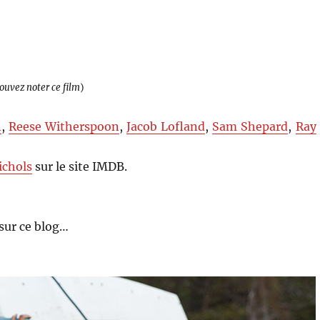
pouvez noter ce film
)
n
,
Reese Witherspoon
,
Jacob Lofland
,
Sam Shepard
,
Ray
ichols
sur le site IMDB.
sur ce blog…