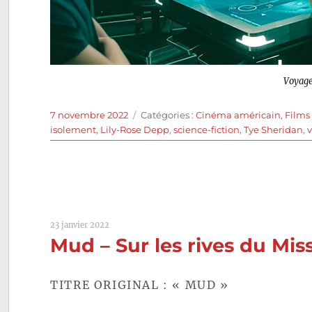
Voyage
Publié
Catégories
7 novembre 2022
Catégories :
Cinéma américain
,
Films
le
isolement
,
Lily-Rose Depp
,
science-fiction
,
Tye Sheridan
,
23 janvier 2022
Mud – Sur les rives du Miss
TITRE ORIGINAL : « MUD »