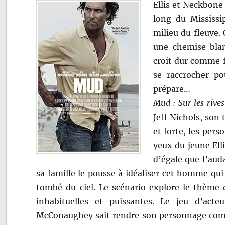
Ellis et Neckbone
long du Mississi
milieu du fleuve. 
une chemise bla
croit dur comme f
se raccrocher po
prépare…
Mud : Sur les rives
Jeff Nichols, son 
et forte, les per
yeux du jeune Elli
d’égale que l’auda
sa famille le pousse à idéaliser cet homme q
tombé du ciel. Le scénario explore le thème d
inhabituelles et puissantes. Le jeu d’ac
McConaughey sait rendre son personnage comple