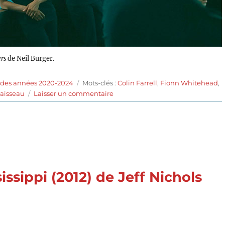
rs
de Neil Burger.
Étiquettes
 des années 2020-2024
Mots-clés :
Colin Farrell
,
Fionn Whitehead
,
sur
vaisseau
Laisser un commentaire
Voyagers
(2021)
de
Neil
Burger
issippi (2012) de Jeff Nichols