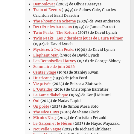
Demonlover
(2002) de Olivier Assayas
Train of Events
(1949) de Sidney Cole, Charles
Crichton et Basil Dearden
The Phoenician Scheme
(2025) de Wes Anderson
Derrière les barreaux
(1929) de James Parrott
Twin Peaks : The Return
(2017) de David Lynch
Twin Peaks : Les 7 derniers jours de Laura Palmer
(1992) de David Lynch
Mystères à Twin Peaks
(1990) de David Lynch
Elephant Man
(1980) de David Lynch
Les Demoiselles Harvey
(1946) de George Sidney
Sommaire de juin 2026
Center Stage
(1991) de Stanley Kwan
Hurricane
(1937) de John Ford
Vie privée
(2025) de Rebecca Zlotowski
L’Outsider
(2016) de Christophe Barratier
La Lame diabolique
(1965) de Kenji Misumi
Oui
(2025) de Nadav Lapid
Un poète
(2025) de Simón Mesa Soto
The Nice Guys
(2016) de Shane Black
Miroirs No. 3
(2025) de Christian Petzold
Le Garçon et le Héron
(2023) de Hayao Miyazaki
Nouvelle Vague
(2025) de Richard Linklater