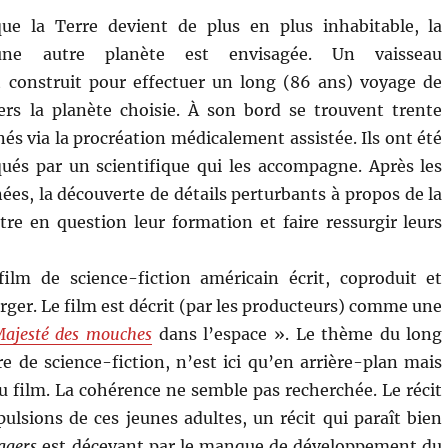
ue la Terre devient de plus en plus inhabitable, la
’une autre planète est envisagée. Un vaisseau
t construit pour effectuer un long (86 ans) voyage de
ers la planète choisie. À son bord se trouvent trente
nés via la procréation médicalement assistée. Ils ont été
ués par un scientifique qui les accompagne. Après les
ées, la découverte de détails perturbants à propos de la
re en question leur formation et faire ressurgir leurs
ilm de science-fiction américain écrit, coproduit et
urger. Le film est décrit (par les producteurs) comme une
ajesté des mouches
dans l’espace ». Le thème du long
re de science-fiction, n’est ici qu’en arrière-plan mais
film. La cohérence ne semble pas recherchée. Le récit
pulsions de ces jeunes adultes, un récit qui paraît bien
agers
est décevant par le manque de développement du