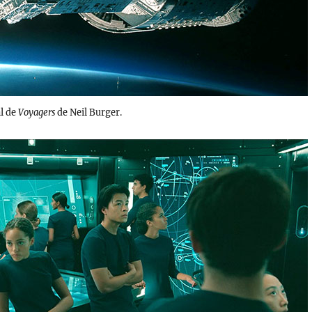
al de
Voyagers
de Neil Burger.