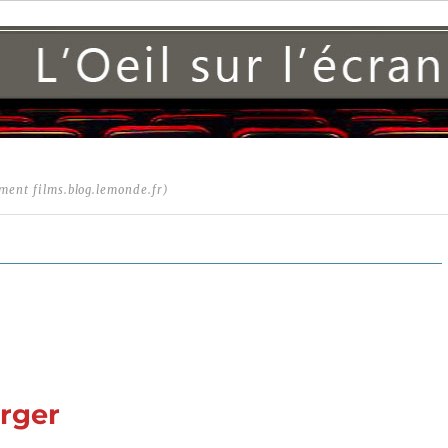
ment films.blog.lemonde.fr)
urger