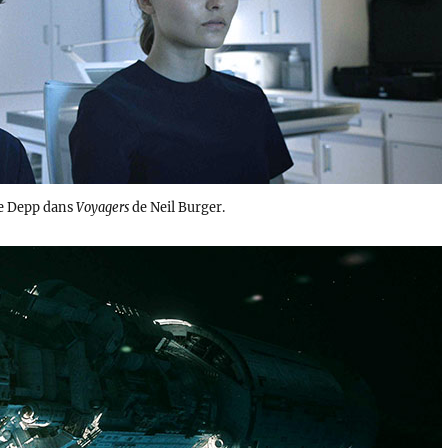
se Depp dans
Voyagers
de Neil Burger.