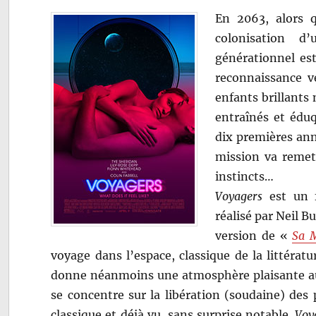
En 2063, alors q
colonisation d
générationnel es
reconnaissance v
enfants brillants 
entraînés et éduq
dix premières ann
mission va remett
instincts…
Voyagers
est un f
réalisé par Neil B
version de «
Sa M
voyage dans l’espace, classique de la littératu
donne néanmoins une atmosphère plaisante au 
se concentre sur la libération (soudaine) des 
classique et déjà vu, sans surprise notable.
Voy