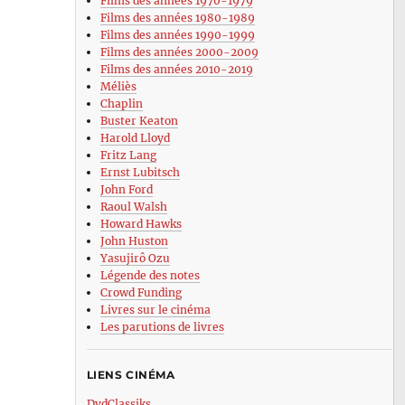
Films des années 1970-1979
Films des années 1980-1989
Films des années 1990-1999
Films des années 2000-2009
Films des années 2010-2019
Méliès
Chaplin
Buster Keaton
Harold Lloyd
Fritz Lang
Ernst Lubitsch
John Ford
Raoul Walsh
Howard Hawks
John Huston
Yasujirô Ozu
Légende des notes
Crowd Funding
Livres sur le cinéma
Les parutions de livres
LIENS CINÉMA
DvdClassiks