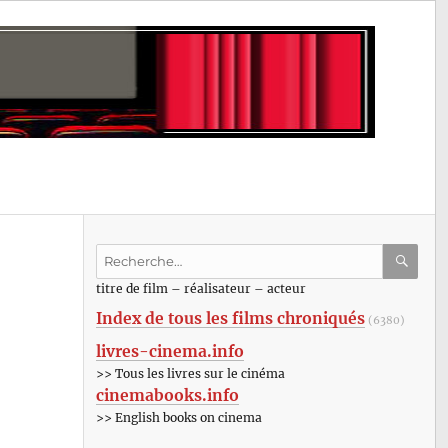
Recherche
pour
RECHE
OK
titre de film – réalisateur – acteur
:
Index de tous les films chroniqués
(6380)
livres-cinema.info
>> Tous les livres sur le cinéma
cinemabooks.info
>> English books on cinema