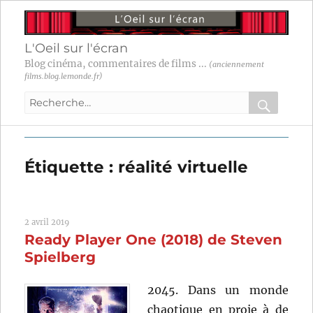
L'Oeil sur l'écran
Blog cinéma, commentaires de films ...
(anciennement
films.blog.lemonde.fr)
Recherche
pour
RECHER
OK
:
Étiquette :
réalité virtuelle
2 avril 2019
Ready Player One (2018) de Steven
Spielberg
2045. Dans un monde
chaotique en proie à de