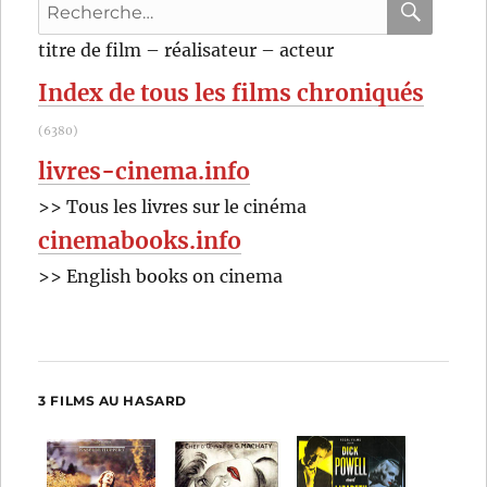
Recherche
Steven
Spielberg
pour
RECHER
OK
titre de film – réalisateur – acteur
:
Index de tous les films chroniqués
(6380)
livres-cinema.info
>> Tous les livres sur le cinéma
cinemabooks.info
>> English books on cinema
3 FILMS AU HASARD