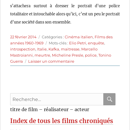
s’attachera surtout à dresser le portrait d’une police
totalitaire et intouchable alors qu’ici, c’est un peu le portrait
d’une société dans son ensemble.
Publié
Catégories
22 février 2014
Catégories :
Cinéma italien
,
Films des
le
Étiquettes
années 1960-1969
Mots-clés :
Elio Petri
,
enquête
,
introspection
,
Italie
,
Kafka
,
maitresse
,
Marcello
Mastroianni
,
meurtre
,
Micheline Presle
,
police
,
Tonino
sur
Guerra
Laisser un commentaire
L’assassin
(1961)
de
Elio
Petri
Recherche
pour
RECHER
OK
titre de film – réalisateur – acteur
:
Index de tous les films chroniqués