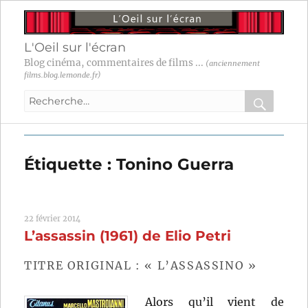
L'Oeil sur l'écran
Blog cinéma, commentaires de films ...
(anciennement
films.blog.lemonde.fr)
Recherche
pour
RECHER
OK
:
Étiquette :
Tonino Guerra
22 février 2014
L’assassin (1961) de Elio Petri
TITRE ORIGINAL : « L’ASSASSINO »
Alors qu’il vient de