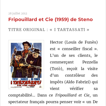
infidèles
(1953)
28 juillet 2012
de
Fripouillard et Cie (1959) de Steno
Mario
Monicelli
et
TITRE ORIGINAL : « I TARTASSATI »
Steno
Hector (Louis de Funès)
est « conseiller fiscal ».
L’un de ses clients, le
commerçant Pezzella
(Totò), reçoit la visite
d’un contrôleur des
impôts (Aldo Fabrizi) qui
vient vérifier sa
comptabilité… Dans ce
Fripouillard et Cie
, un
spectateur français pourra penser voir « un De