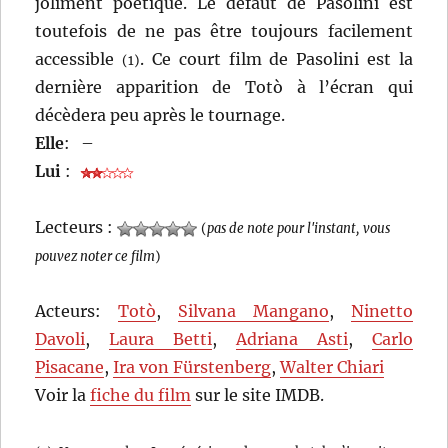
joliment poétique. Le défaut de Pasolini est
toutefois de ne pas être toujours facilement
accessible
. Ce court film de Pasolini est la
(1)
dernière apparition de Totò à l’écran qui
décèdera peu après le tournage.
Elle
:
–
Lui
:
Lecteurs :
(
pas de note pour l'instant, vous
pouvez noter ce film
)
Acteurs:
Totò
,
Silvana Mangano
,
Ninetto
Davoli
,
Laura Betti
,
Adriana Asti
,
Carlo
Pisacane
,
Ira von Fürstenberg
,
Walter Chiari
Voir la
fiche du film
sur le site IMDB.