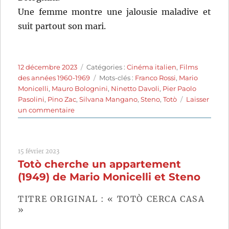
Une femme montre une jalousie maladive et
suit partout son mari.
Publié
Catégories
12 décembre 2023
Catégories :
Cinéma italien
,
Films
le
Étiquettes
des années 1960-1969
Mots-clés :
Franco Rossi
,
Mario
Monicelli
,
Mauro Bolognini
,
Ninetto Davoli
,
Pier Paolo
Pasolini
,
Pino Zac
,
Silvana Mangano
,
Steno
,
Totò
Laisser
sur
un commentaire
Caprice
à
l’italienne
15 février 2023
(1968)
Totò cherche un appartement
de
Mauro
(1949) de Mario Monicelli et Steno
Bolognini,
Mario
TITRE ORIGINAL : « TOTÒ CERCA CASA
Monicelli,
»
Pier
Paolo