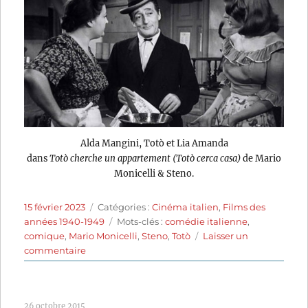
Alda Mangini, Totò et Lia Amanda
dans
Totò cherche un appartement (Totò cerca casa)
de Mario
Monicelli & Steno.
Publié
Catégories
15 février 2023
Catégories :
Cinéma italien
,
Films des
le
Étiquettes
années 1940-1949
Mots-clés :
comédie italienne
,
comique
,
Mario Monicelli
,
Steno
,
Totò
Laisser un
sur
commentaire
Totò
cherche
un
26 octobre 2015
appartement