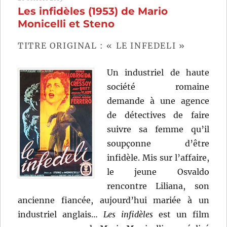
Les infidèles (1953) de Mario
(1949)
de
Monicelli et Steno
Mario
Monicelli
TITRE ORIGINAL : « LE INFEDELI »
et
Steno
Un industriel de haute
société romaine
demande à une agence
de détectives de faire
suivre sa femme qu’il
soupçonne d’être
infidèle. Mis sur l’affaire,
le jeune Osvaldo
rencontre Liliana, son
ancienne fiancée, aujourd’hui mariée à un
industriel anglais…
Les infidèles
est un film