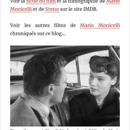
Voir la
fiche du film
et la filmographie de
Mario
Monicelli
et de
Steno
sur le site IMDB.
Voir les autres films de
Mario Monicelli
chroniqués sur ce blog…