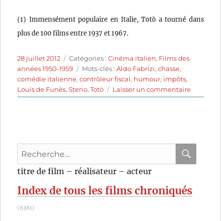
(1) Immensément populaire en Italie, Totò a tourné dans
plus de 100 films entre 1937 et 1967.
Publié
Catégories
28 juillet 2012
Catégories :
Cinéma italien
,
Films des
le
Étiquettes
années 1950-1959
Mots-clés :
Aldo Fabrizi
,
chasse
,
comédie italienne
,
contrôleur fiscal
,
humour
,
impôts
,
sur
Louis de Funès
,
Steno
,
Totò
Laisser un commentaire
Fripouill
et
Cie
(1959)
de
Recherche
Steno
pour
RECHER
OK
titre de film – réalisateur – acteur
:
Index de tous les films chroniqués
(6381)