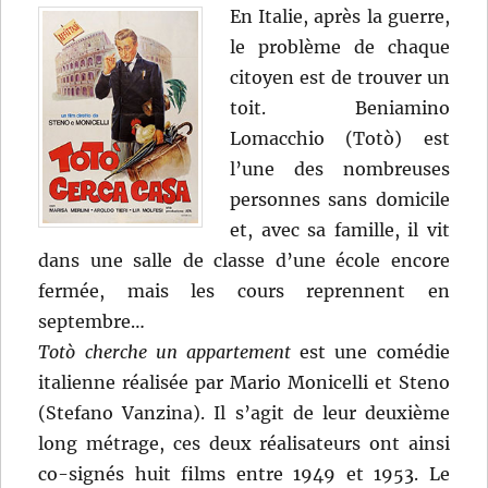
En Italie, après la guerre,
Pasolini,
Steno,
le problème de chaque
Pino
citoyen est de trouver un
Zac
toit. Beniamino
et
Franco
Lomacchio (Totò) est
Rossi
l’une des nombreuses
personnes sans domicile
et, avec sa famille, il vit
dans une salle de classe d’une école encore
fermée, mais les cours reprennent en
septembre…
Totò cherche un appartement
est une comédie
italienne réalisée par Mario Monicelli et Steno
(Stefano Vanzina). Il s’agit de leur deuxième
long métrage, ces deux réalisateurs ont ainsi
co-signés huit films entre 1949 et 1953. Le