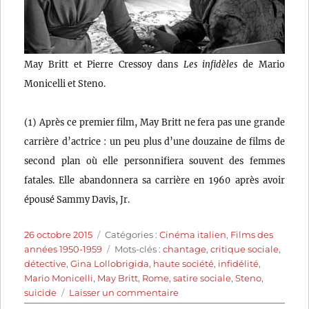
May Britt et Pierre Cressoy dans
Les infidèles
de Mario
Monicelli et Steno.
(1) Après ce premier film, May Britt ne fera pas une grande
carrière d’actrice : un peu plus d’une douzaine de films de
second plan où elle personnifiera souvent des femmes
fatales. Elle abandonnera sa carrière en 1960 après avoir
épousé Sammy Davis, Jr.
Publié
Catégories
26 octobre 2015
Catégories :
Cinéma italien
,
Films des
le
Étiquettes
années 1950-1959
Mots-clés :
chantage
,
critique sociale
,
détective
,
Gina Lollobrigida
,
haute société
,
infidélité
,
Mario Monicelli
,
May Britt
,
Rome
,
satire sociale
,
Steno
,
sur
suicide
Laisser un commentaire
Les