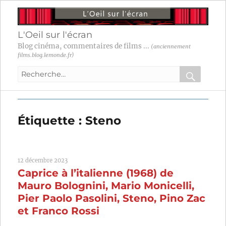
L'Oeil sur l'écran
Blog cinéma, commentaires de films ...
(anciennement
films.blog.lemonde.fr)
Recherche
pour
RECHER
OK
:
Étiquette :
Steno
12 décembre 2023
Caprice à l’italienne (1968) de
Mauro Bolognini, Mario Monicelli,
Pier Paolo Pasolini, Steno, Pino Zac
et Franco Rossi