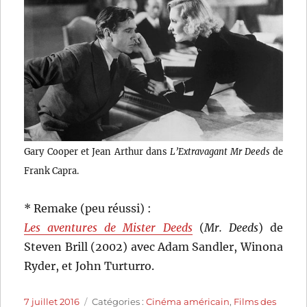
Gary Cooper et Jean Arthur dans
L’Extravagant Mr Deeds
de
Frank Capra.
* Remake (peu réussi) :
Les aventures de Mister Deeds
(
Mr. Deeds
) de
Steven Brill (2002) avec Adam Sandler, Winona
Ryder, et John Turturro.
Publié
Catégories
7 juillet 2016
Catégories :
Cinéma américain
,
Films des