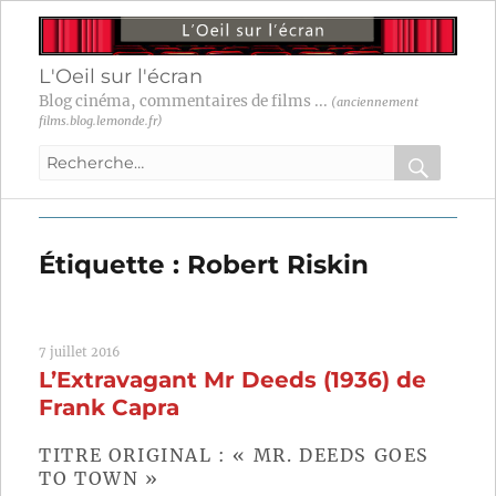
L'Oeil sur l'écran
Blog cinéma, commentaires de films ...
(anciennement
films.blog.lemonde.fr)
Recherche
pour
RECHER
OK
:
Étiquette :
Robert Riskin
7 juillet 2016
L’Extravagant Mr Deeds (1936) de
Frank Capra
TITRE ORIGINAL : « MR. DEEDS GOES
TO TOWN »