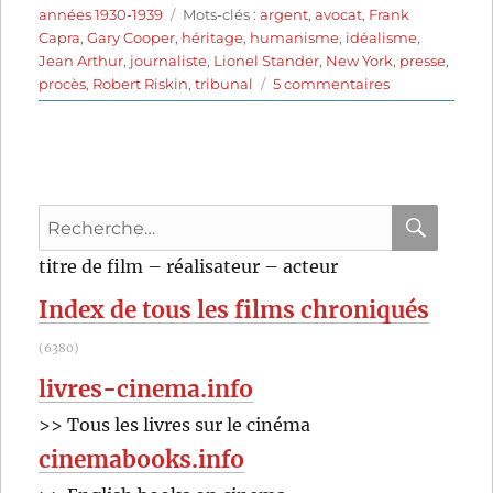
le
Étiquettes
années 1930-1939
Mots-clés :
argent
,
avocat
,
Frank
Capra
,
Gary Cooper
,
héritage
,
humanisme
,
idéalisme
,
Jean Arthur
,
journaliste
,
Lionel Stander
,
New York
,
presse
,
sur
procès
,
Robert Riskin
,
tribunal
5 commentaires
L’Extravagant
Mr
Deeds
(1936)
de
Recherche
Frank
Capra
pour
RECHER
OK
titre de film – réalisateur – acteur
:
Index de tous les films chroniqués
(6380)
livres-cinema.info
>> Tous les livres sur le cinéma
cinemabooks.info