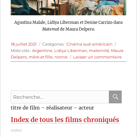
Agustina Malale, Lidiya Liberman et Denise Carrizo dans
Maternal
de Maura Delpero.
Publié
Catégories
Étiquette
18 juillet 2021
Catégories :
Cinéma sud-américain
le
Mots-clés :
Argentine
,
Lidiya Liberman
,
maternité
,
Maura
sur
Delpero
,
mère et fille
,
nonne
Laisser un commentaire
Matern
(2019)
de
Maura
Delper
Recherche
pour
RECHER
OK
titre de film – réalisateur – acteur
:
Index de tous les films chroniqués
(6380)