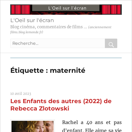
L'Oeil sur l'écran
Blog cinéma, commentaires de films ...
(anciennement
films.blog.lemonde.fr)
Recherche
pour
RECHER
OK
:
Étiquette :
maternité
10 avril 2023
Les Enfants des autres (2022) de
Rebecca Zlotowski
Rachel a 40 ans et pas
d’enfant. Elle aime sa vie