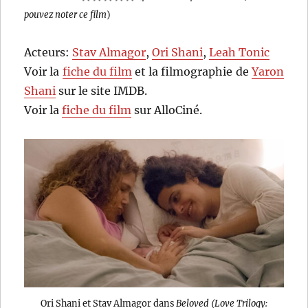
pouvez noter ce film
)
Acteurs:
Stav Almagor
,
Ori Shani
,
Leah Tonic
Voir la
fiche du film
et la filmographie de
Yaron
Shani
sur le site IMDB.
Voir la
fiche du film
sur AlloCiné.
Ori Shani et Stav Almagor dans
Beloved (Love Trilogy: