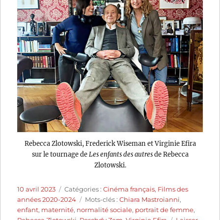
Rebecca Zlotowski, Frederick Wiseman et Virginie Efira
sur le tournage de
Les enfants des autres
de Rebecca
Zlotowski.
Publié
Catégories
10 avril 2023
Catégories :
Cinéma français
,
Films des
le
Étiquettes
années 2020-2024
Mots-clés :
Chiara Mastroianni
,
enfant
,
maternité
,
normalité sociale
,
portrait de femme
,