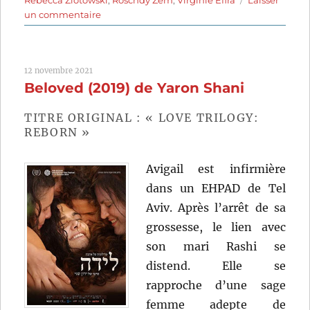
Rebecca Zlotowski
,
Roschdy Zem
,
Virginie Efira
Laisser
sur
un commentaire
Les
Enfants
des
12 novembre 2021
autres
Beloved (2019) de Yaron Shani
(2022)
de
Rebecca
TITRE ORIGINAL : « LOVE TRILOGY:
Zlotowski
REBORN »
Avigail est infirmière
dans un EHPAD de Tel
Aviv. Après l’arrêt de sa
grossesse, le lien avec
son mari Rashi se
distend. Elle se
rapproche d’une sage
femme adepte de