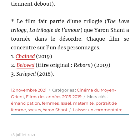
tiennent debout).
* Le film fait partie d’une trilogie (
The Love
trilogy
,
La trilogie de l’amour
) que Yaron Shani a
tournée dans le désordre. Chaque film se
concentre sur l’un des personnages.
1.
Chained
(2019)
2.
Beloved
(titre original :
Reborn
) (2019)
3.
Stripped
(2018).
Publié
Catégories
12 novembre 2021
Catégories :
Cinéma du Moyen-
le
Étiquettes
Orient
,
Films des années 2015-2019
Mots-clés :
émancipation
,
femmes
,
Israël
,
maternité
,
portrait de
sur
femme
,
soeurs
,
Yaron Shani
Laisser un commentaire
Beloved
(2019)
de
18 juillet 2021
Yaron