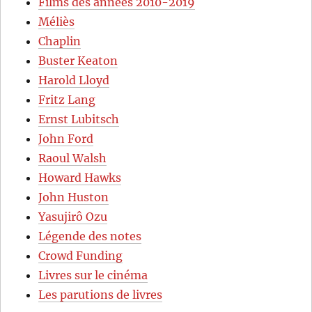
Films des années 2010-2019
Méliès
Chaplin
Buster Keaton
Harold Lloyd
Fritz Lang
Ernst Lubitsch
John Ford
Raoul Walsh
Howard Hawks
John Huston
Yasujirô Ozu
Légende des notes
Crowd Funding
Livres sur le cinéma
Les parutions de livres