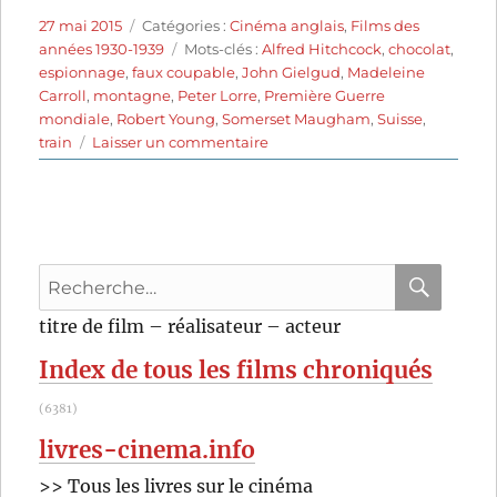
Publié
Catégories
27 mai 2015
Catégories :
Cinéma anglais
,
Films des
le
Étiquettes
années 1930-1939
Mots-clés :
Alfred Hitchcock
,
chocolat
,
espionnage
,
faux coupable
,
John Gielgud
,
Madeleine
Carroll
,
montagne
,
Peter Lorre
,
Première Guerre
mondiale
,
Robert Young
,
Somerset Maugham
,
Suisse
,
sur
train
Laisser un commentaire
Quatre
de
l’espionnage
(1936)
de
Recherche
Alfred
Hitchcock
pour
RECHER
OK
titre de film – réalisateur – acteur
:
Index de tous les films chroniqués
(6381)
livres-cinema.info
>> Tous les livres sur le cinéma