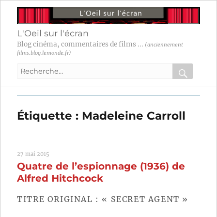
L'Oeil sur l'écran
Blog cinéma, commentaires de films ...
(anciennement
films.blog.lemonde.fr)
Recherche
pour
RECHER
OK
:
Étiquette :
Madeleine Carroll
27 mai 2015
Quatre de l’espionnage (1936) de
Alfred Hitchcock
TITRE ORIGINAL : « SECRET AGENT »