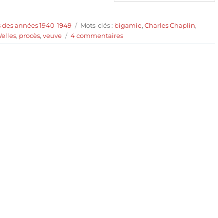
Étiquettes
s des années 1940-1949
Mots-clés :
bigamie
,
Charles Chaplin
,
sur
elles
,
procès
,
veuve
4 commentaires
Monsieur
Verdoux
(1947)
de
Charles
Chaplin