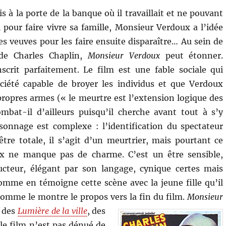
s à la porte de la banque où il travaillait et ne pouvant
l pour faire vivre sa famille, Monsieur Verdoux a l’idée
es veuves pour les faire ensuite disparaître… Au sein de
 de Charles Chaplin,
Monsieur Verdoux
peut étonner.
nscrit parfaitement. Le film est une fable sociale qui
ciété capable de broyer les individus et que Verdoux
ropres armes (« le meurtre est l’extension logique des
ombat-il d’ailleurs puisqu’il cherche avant tout à s’y
sonnage est complexe : l’identification du spectateur
être totale, il s’agit d’un meurtrier, mais pourtant ce
x ne manque pas de charme. C’est un être sensible,
ucteur, élégant par son langage, cynique certes mais
mme en témoigne cette scène avec la jeune fille qu’il
 comme le montre le propos vers la fin du film.
Monsieur
 des
Lumière de la ville
, des
 le film n’est pas dénué de