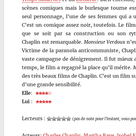
scènes comiques mais le burlesque tourne es
seul personnage, l’une de ses femmes qui a u
C’est un comique assez noir, toutefois. Le film
que se soit par sa construction ou son ryt
Chaplin est remarquable.
Monsieur Verdoux
n’eu
Victime de la paranoïa anticommuniste, Chaplin
vaste campagne de dénigrement. Il fut mieux ac
temps, le film a regagné la place qu’il mérite.
M
des très beaux films de Chaplin. C’est un film s
d’une grande sensibilité.
Elle
:
Lui
:
Lecteurs :
(
pas de note pour l'instant, vous po
Acteurs:
Charles Chaplin
,
Martha Raye
,
Isobel 