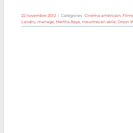
Publié
Catégories
22 novembre 2012
Catégories :
Cinéma américain
,
Film
le
Landru
,
mariage
,
Martha Raye
,
meurtres en série
,
Orson W