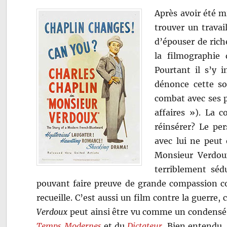
Après avoir été mi
trouver un travai
d’épouser de rich
la filmographie
Pourtant il s’y i
dénonce cette so
combat avec ses p
affaires »). La c
réinsérer? Le per
avec lui ne peut 
Monsieur Verdou
terriblement séd
pouvant faire preuve de grande compassion co
recueille. C’est aussi un film contre la guerre,
Verdoux
peut ainsi être vu comme un condensé
Temps Modernes
et du
Dictateur
. Bien entendu,