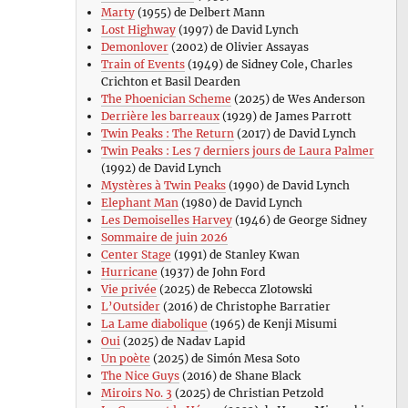
Marty
(1955) de Delbert Mann
Lost Highway
(1997) de David Lynch
Demonlover
(2002) de Olivier Assayas
Train of Events
(1949) de Sidney Cole, Charles
Crichton et Basil Dearden
The Phoenician Scheme
(2025) de Wes Anderson
Derrière les barreaux
(1929) de James Parrott
Twin Peaks : The Return
(2017) de David Lynch
Twin Peaks : Les 7 derniers jours de Laura Palmer
(1992) de David Lynch
Mystères à Twin Peaks
(1990) de David Lynch
Elephant Man
(1980) de David Lynch
Les Demoiselles Harvey
(1946) de George Sidney
Sommaire de juin 2026
Center Stage
(1991) de Stanley Kwan
Hurricane
(1937) de John Ford
Vie privée
(2025) de Rebecca Zlotowski
L’Outsider
(2016) de Christophe Barratier
La Lame diabolique
(1965) de Kenji Misumi
Oui
(2025) de Nadav Lapid
Un poète
(2025) de Simón Mesa Soto
The Nice Guys
(2016) de Shane Black
Miroirs No. 3
(2025) de Christian Petzold