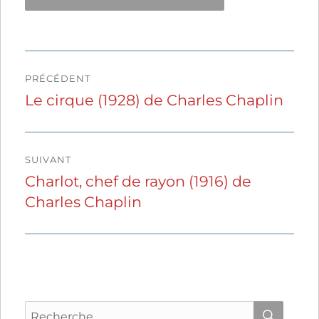
Navigation
PRÉCÉDENT
de
Le cirque (1928) de Charles Chaplin
Publication
précédente :
l’article
SUIVANT
Charlot, chef de rayon (1916) de
Publication
Charles Chaplin
suivante :
Recherche