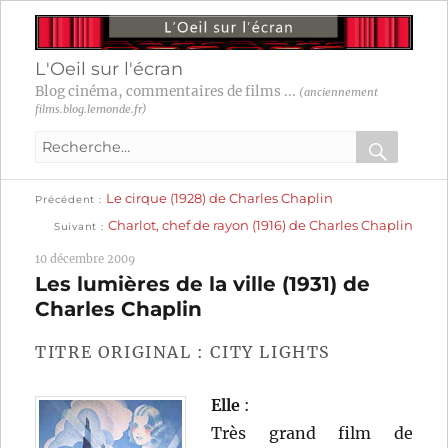
L'Oeil sur l'écran
Blog cinéma, commentaires de films ...
(anciennement
films.blog.lemonde.fr)
Recherche
pour
RECHER
OK
Publication
Navigation
Le cirque (1928) de Charles Chaplin
:
Précédent
précédente :
Publication
Charlot, chef de rayon (1916) de Charles Chaplin
Suivant
suivante :
de
10 décembre 2009
l’article
Les lumières de la ville (1931) de
Charles Chaplin
TITRE ORIGINAL : CITY LIGHTS
Elle
:
Très grand film de