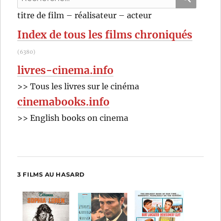
pour
RECHER
OK
titre de film – réalisateur – acteur
:
Index de tous les films chroniqués
(6380)
livres-cinema.info
>> Tous les livres sur le cinéma
cinemabooks.info
>> English books on cinema
3 FILMS AU HASARD