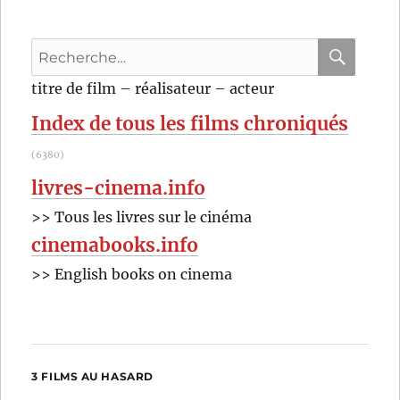
Recherche
pour
RECHER
OK
titre de film – réalisateur – acteur
:
Index de tous les films chroniqués
(6380)
livres-cinema.info
>> Tous les livres sur le cinéma
cinemabooks.info
>> English books on cinema
3 FILMS AU HASARD