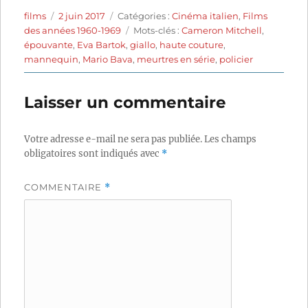
Auteur
Publié
Catégories
films
2 juin 2017
Catégories :
Cinéma italien
,
Films
le
Étiquettes
des années 1960-1969
Mots-clés :
Cameron Mitchell
,
épouvante
,
Eva Bartok
,
giallo
,
haute couture
,
mannequin
,
Mario Bava
,
meurtres en série
,
policier
Laisser un commentaire
Votre adresse e-mail ne sera pas publiée.
Les champs
obligatoires sont indiqués avec
*
COMMENTAIRE
*