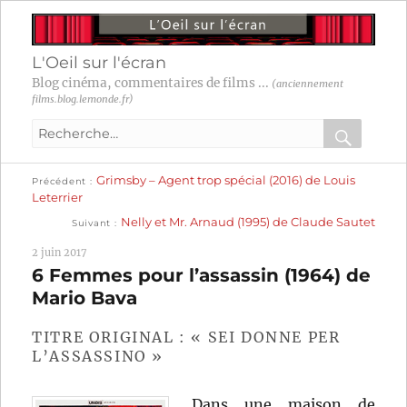
L'Oeil sur l'écran
Blog cinéma, commentaires de films ...
(anciennement
films.blog.lemonde.fr)
Recherche
pour
RECHER
OK
Publication
Navigation
Grimsby – Agent trop spécial (2016) de Louis
:
Précédent
précédente :
Leterrier
Publication
de
Nelly et Mr. Arnaud (1995) de Claude Sautet
Suivant
suivante :
l’article
2 juin 2017
6 Femmes pour l’assassin (1964) de
Mario Bava
TITRE ORIGINAL : « SEI DONNE PER
L’ASSASSINO »
Dans une maison de