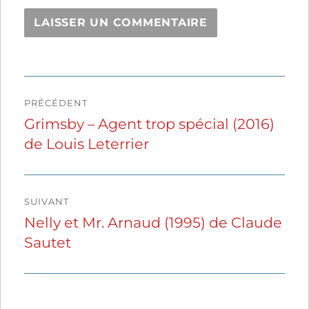
Navigation
PRÉCÉDENT
de
Grimsby – Agent trop spécial (2016)
Publication
de Louis Leterrier
précédente :
l’article
SUIVANT
Nelly et Mr. Arnaud (1995) de Claude
Publication
Sautet
suivante :