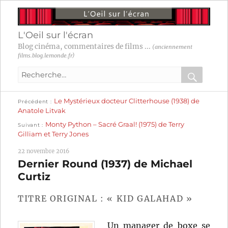
L'Oeil sur l'écran
Blog cinéma, commentaires de films ...
(anciennement
films.blog.lemonde.fr)
Recherche
pour
RECHER
OK
Publication
Navigation
Le Mystérieux docteur Clitterhouse (1938) de
:
Précédent
précédente :
Anatole Litvak
Publication
de
Monty Python – Sacré Graal! (1975) de Terry
Suivant
suivante :
Gilliam et Terry Jones
l’article
22 novembre 2016
Dernier Round (1937) de Michael
Curtiz
TITRE ORIGINAL : « KID GALAHAD »
Un manager de boxe se