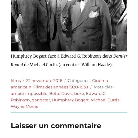
Humphrey Bogart face à Edward G. Robinson dans
Dernier
Round
de Michael Curtiz (au centre : William Haade).
Auteur
Publié
Catégories
films
22 novembre 2016
Catégories :
Cinéma
le
Étiquettes
américain
,
Films des années 1930-1939
Mots-clés :
amour impossible
,
Bette Davis
,
boxe
,
Edward G.
Robinson
,
gangster
,
Humphrey Bogart
,
Michael Curtiz
,
Wayne Morris
Laisser un commentaire