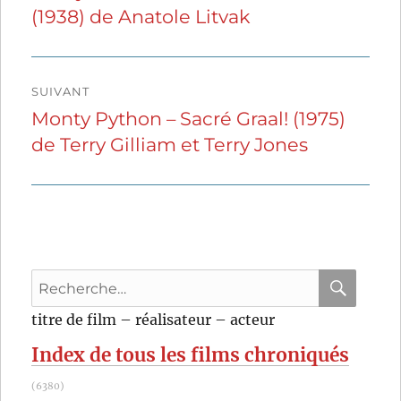
(1938) de Anatole Litvak
précédente :
l’article
SUIVANT
Monty Python – Sacré Graal! (1975)
Publication
de Terry Gilliam et Terry Jones
suivante :
Recherche
pour
RECHER
OK
titre de film – réalisateur – acteur
:
Index de tous les films chroniqués
(6380)