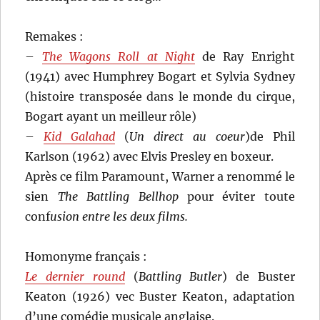
Remakes :
–
The Wagons Roll at Night
de Ray Enright
(1941) avec Humphrey Bogart et Sylvia Sydney
(histoire transposée dans le monde du cirque,
Bogart ayant un meilleur rôle)
–
Kid Galahad
(
Un direct au coeur
)de Phil
Karlson (1962) avec Elvis Presley en boxeur.
Après ce film Paramount, Warner a renommé le
sien
The Battling Bellhop
pour éviter toute
conf
usion entre les deux films.
Homonyme français :
Le dernier round
(
Battling Butler
) de Buster
Keaton (1926) vec Buster Keaton, adaptation
d’une comédie musicale anglaise.