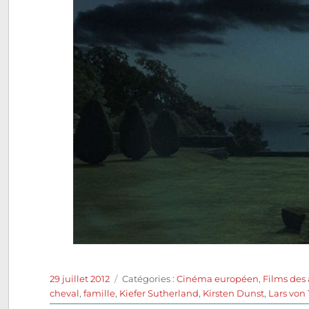
Publié
Catégories
29 juillet 2012
Catégories :
Cinéma européen
,
Films des
le
cheval
,
famille
,
Kiefer Sutherland
,
Kirsten Dunst
,
Lars von 