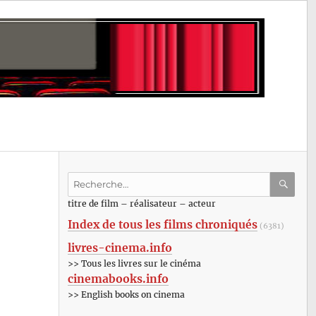
Recherche
pour
RECHE
OK
titre de film – réalisateur – acteur
:
Index de tous les films chroniqués
(6381)
livres-cinema.info
>> Tous les livres sur le cinéma
cinemabooks.info
>> English books on cinema