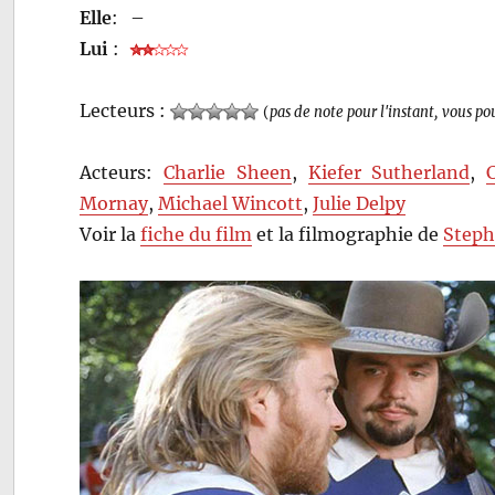
Elle
:
–
Lui
:
Lecteurs :
(
pas de note pour l'instant, vous po
Acteurs:
Charlie Sheen
,
Kiefer Sutherland
,
Mornay
,
Michael Wincott
,
Julie Delpy
Voir la
fiche du film
et la filmographie de
Steph