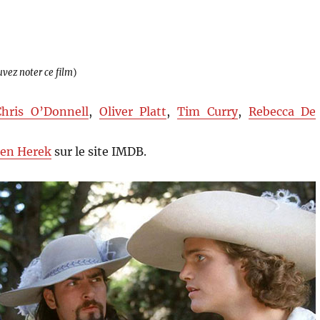
uvez noter ce film
)
Chris O’Donnell
,
Oliver Platt
,
Tim Curry
,
Rebecca De
en Herek
sur le site IMDB.