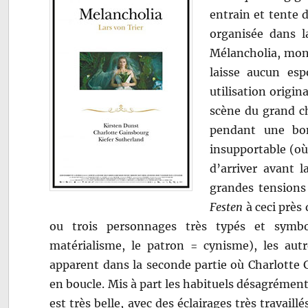
entrain et tente 
organisée dans 
Mélancholia, mont
laisse aucun esp
utilisation origin
scène du grand ch
pendant une bo
insupportable (où 
d’arriver avant l
grandes tensions 
Festen
à ceci près
ou trois personnages très typés et symbo
matérialisme, le patron = cynisme), les autr
apparent dans la seconde partie où Charlotte
en boucle. Mis à part les habituels désagrément
est très belle, avec des éclairages très travail