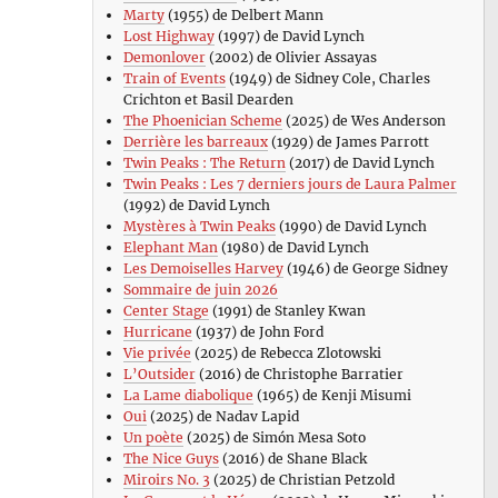
Marty
(1955) de Delbert Mann
Lost Highway
(1997) de David Lynch
Demonlover
(2002) de Olivier Assayas
Train of Events
(1949) de Sidney Cole, Charles
Crichton et Basil Dearden
The Phoenician Scheme
(2025) de Wes Anderson
Derrière les barreaux
(1929) de James Parrott
Twin Peaks : The Return
(2017) de David Lynch
Twin Peaks : Les 7 derniers jours de Laura Palmer
(1992) de David Lynch
Mystères à Twin Peaks
(1990) de David Lynch
Elephant Man
(1980) de David Lynch
Les Demoiselles Harvey
(1946) de George Sidney
Sommaire de juin 2026
Center Stage
(1991) de Stanley Kwan
Hurricane
(1937) de John Ford
Vie privée
(2025) de Rebecca Zlotowski
L’Outsider
(2016) de Christophe Barratier
La Lame diabolique
(1965) de Kenji Misumi
Oui
(2025) de Nadav Lapid
Un poète
(2025) de Simón Mesa Soto
The Nice Guys
(2016) de Shane Black
Miroirs No. 3
(2025) de Christian Petzold