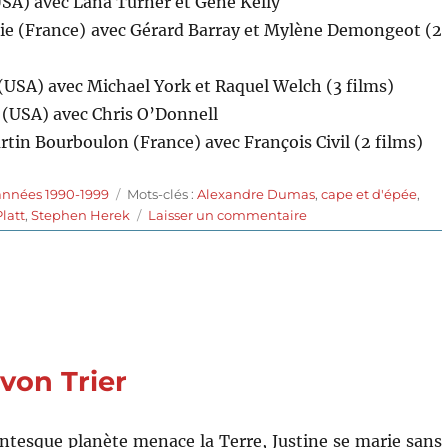
SA) avec Lana Turner et Gene Kelly
ie (France) avec Gérard Barray et Mylène Demongeot (2
(USA) avec Michael York et Raquel Welch (3 films)
(USA) avec Chris O’Donnell
tin Bourboulon (France) avec François Civil (2 films)
Étiquettes
années 1990-1999
Mots-clés :
Alexandre Dumas
,
cape et d'épée
,
sur
Platt
,
Stephen Herek
Laisser un commentaire
Les
Trois
Mousquetaires
(1993)
de
Stephen
Herek
 von Trier
ntesque planète menace la Terre, Justine se marie sans