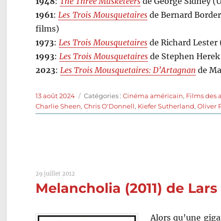
1948
:
The Three Musketeers
de George Sidney (U
1961
:
Les Trois Mousquetaires
de Bernard Border
films)
1973
:
Les Trois Mousquetaires
de Richard Lester 
1993
:
Les Trois Mousquetaires
de Stephen Herek 
2023
:
Les Trois Mousquetaires: D’Artagnan
de Mar
Publié
Catégories
13 août 2024
Catégories :
Cinéma américain
,
Films des 
le
Charlie Sheen
,
Chris O'Donnell
,
Kiefer Sutherland
,
Oliver 
29 juillet 2012
Melancholia (2011) de Lars
Alors qu’une giga