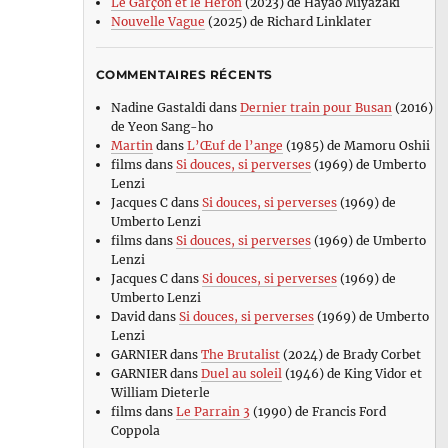
Le Garçon et le Héron
(2023) de Hayao Miyazaki
Nouvelle Vague
(2025) de Richard Linklater
COMMENTAIRES RÉCENTS
Nadine Gastaldi
dans
Dernier train pour Busan
(2016)
de Yeon Sang-ho
Martin
dans
L’Œuf de l’ange
(1985) de Mamoru Oshii
films
dans
Si douces, si perverses
(1969) de Umberto
Lenzi
Jacques C
dans
Si douces, si perverses
(1969) de
Umberto Lenzi
films
dans
Si douces, si perverses
(1969) de Umberto
Lenzi
Jacques C
dans
Si douces, si perverses
(1969) de
Umberto Lenzi
David
dans
Si douces, si perverses
(1969) de Umberto
Lenzi
GARNIER
dans
The Brutalist
(2024) de Brady Corbet
GARNIER
dans
Duel au soleil
(1946) de King Vidor et
William Dieterle
films
dans
Le Parrain 3
(1990) de Francis Ford
Coppola