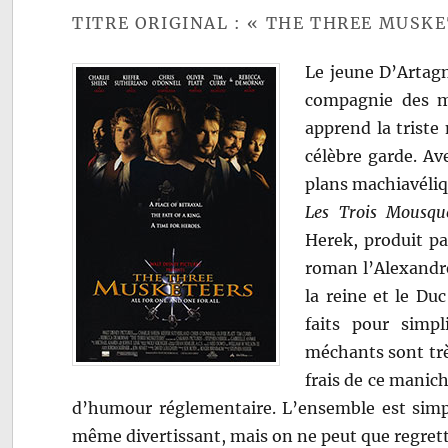
TITRE ORIGINAL : « THE THREE MUSKE
Le jeune D’Artagn
compagnie des mo
apprend la triste 
célèbre garde. Av
plans machiavéliq
Les Trois Mousque
Herek, produit pa
roman l’Alexandre
la reine et le D
faits pour simpli
méchants sont trè
frais de ce manich
d’humour réglementaire. L’ensemble est simpl
même divertissant, mais on ne peut que regrette