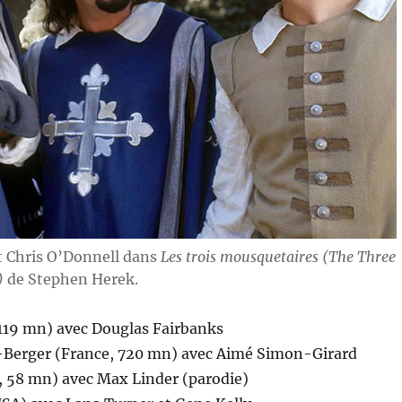
et Chris O’Donnell dans
Les trois mousquetaires (The Three
)
de Stephen Herek.
119 mn) avec Douglas Fairbanks
Berger (France, 720 mn) avec Aimé Simon-Girard
 58 mn) avec Max Linder (parodie)