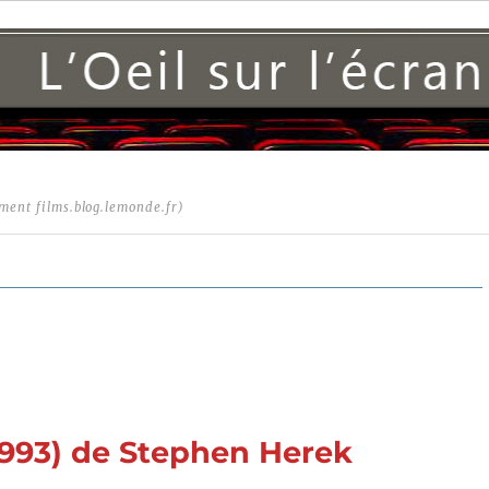
ment films.blog.lemonde.fr)
1993) de Stephen Herek