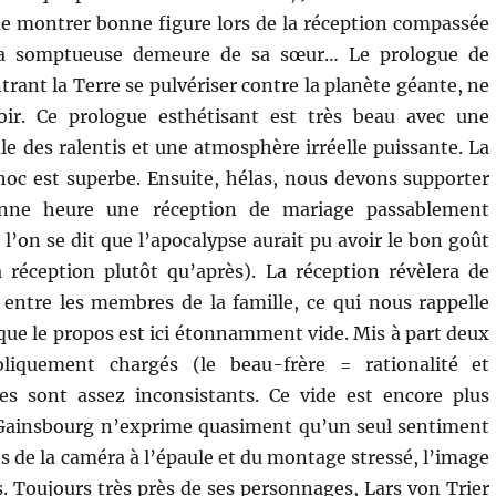
de montrer bonne figure lors de la réception compassée
la somptueuse demeure de sa sœur… Le prologue de
rant la Terre se pulvériser contre la planète géante, ne
oir. Ce prologue esthétisant est très beau avec une
ale des ralentis et une atmosphère irréelle puissante. La
oc est superbe. Ensuite, hélas, nous devons supporter
nne heure une réception de mariage passablement
l’on se dit que l’apocalypse aurait pu avoir le bon goût
a réception plutôt qu’après). La réception révèlera de
entre les membres de la famille, ce qui nous rappelle
 que le propos est ici étonnamment vide. Mis à part deux
liquement chargés (le beau-frère = rationalité et
es sont assez inconsistants. Ce vide est encore plus
 Gainsbourg n’exprime quasiment qu’un seul sentiment
s de la caméra à l’épaule et du montage stressé, l’image
lés. Toujours très près de ses personnages, Lars von Trier