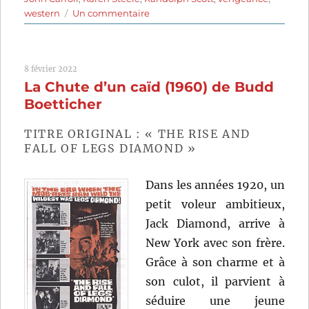
sur
western
Un commentaire
Décision
à
Sundown
8 février 2022
(1957)
La Chute d’un caïd (1960) de Budd
de
Budd
Boetticher
Boetticher
TITRE ORIGINAL : « THE RISE AND
FALL OF LEGS DIAMOND »
Dans les années 1920, un
petit voleur ambitieux,
Jack Diamond, arrive à
New York avec son frère.
Grâce à son charme et à
son culot, il parvient à
séduire une jeune