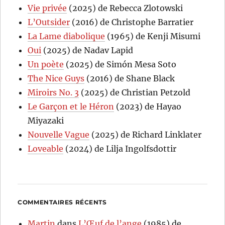
Vie privée
(2025) de Rebecca Zlotowski
L’Outsider
(2016) de Christophe Barratier
La Lame diabolique
(1965) de Kenji Misumi
Oui
(2025) de Nadav Lapid
Un poète
(2025) de Simón Mesa Soto
The Nice Guys
(2016) de Shane Black
Miroirs No. 3
(2025) de Christian Petzold
Le Garçon et le Héron
(2023) de Hayao
Miyazaki
Nouvelle Vague
(2025) de Richard Linklater
Loveable
(2024) de Lilja Ingolfsdottir
COMMENTAIRES RÉCENTS
Martin
dans
L’Œuf de l’ange
(1985) de