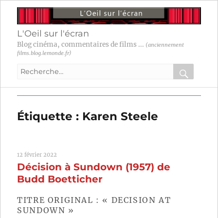
L'Oeil sur l'écran
Blog cinéma, commentaires de films ...
(anciennement
films.blog.lemonde.fr)
Recherche
pour
RECHER
OK
:
Étiquette :
Karen Steele
12 février 2022
Décision à Sundown (1957) de
Budd Boetticher
TITRE ORIGINAL : « DECISION AT
SUNDOWN »