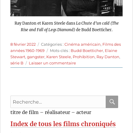
Ray Danton et Karen Steele dans
La Chute d’un caïd (The
Rise and Fall of Legs Diamond)
de Budd Boetticher.
Publié
Catégories
8 février 2022
Catégories :
Cinéma américain
,
Films des
le
Étiquettes
années 1960-1969
Mots-clés :
Budd Boetticher
,
Elaine
Stewart
,
gangster
,
Karen Steele
,
Prohibition
,
Ray Danton
,
sur
série B
Laisser un commentaire
La
Chute
d’un
caïd
(1960)
Recherche
de
Budd
pour
RECHER
OK
titre de film – réalisateur – acteur
Boetticher
:
Index de tous les films chroniqués