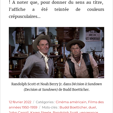
! A noter que, pour donner du sens au titre,
l’affiche a été teintée de couleurs
crépusculaires…
Randolph Scott et Noah Berry Jr. dans
Décision à Sundown
(Decision at Sundown)
de Budd Boetticher.
Publié
Catégories
12 février 2022
Catégories :
Cinéma américain
,
Films des
le
Étiquettes
années 1950-1959
Mots-clés :
Budd Boetticher
,
duel
,
John Carroll
,
Karen Steele
,
Randolph Scott
,
vengeance
,