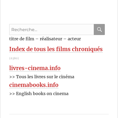
La
Chute
d’un
caïd
(1960)
Recherche
de
Budd
pour
RECHER
OK
titre de film – réalisateur – acteur
Boetticher
:
Index de tous les films chroniqués
(6380)
livres-cinema.info
>> Tous les livres sur le cinéma
cinemabooks.info
>> English books on cinema