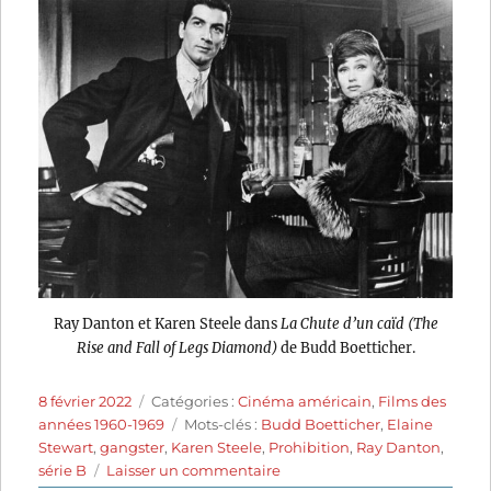
Ray Danton et Karen Steele dans
La Chute d’un caïd (The
Rise and Fall of Legs Diamond)
de Budd Boetticher.
Publié
Catégories
8 février 2022
Catégories :
Cinéma américain
,
Films des
le
Étiquettes
années 1960-1969
Mots-clés :
Budd Boetticher
,
Elaine
Stewart
,
gangster
,
Karen Steele
,
Prohibition
,
Ray Danton
,
sur
série B
Laisser un commentaire