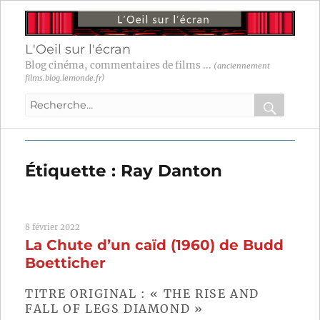
L'Oeil sur l'écran
Blog cinéma, commentaires de films ...
(anciennement
films.blog.lemonde.fr)
Recherche
pour
RECHER
OK
:
Étiquette :
Ray Danton
8 février 2022
La Chute d’un caïd (1960) de Budd
Boetticher
TITRE ORIGINAL : « THE RISE AND
FALL OF LEGS DIAMOND »