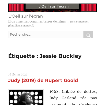
L'Oeil sur l'écran
Blog cinéma, commentaires de films ...
(anciennement
films.blog.lemonde.fr)
Recherche
pour
RECHER
OK
:
Étiquette :
Jessie Buckley
16 février 2022
Judy (2019) de Rupert Goold
1968. Criblée de dettes,
Judy Garland n’a pas
vraiment de résidence