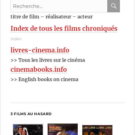
Recherche
pour
RECHER
OK
titre de film – réalisateur – acteur
:
Index de tous les films chroniqués
(6380)
livres-cinema.info
>> Tous les livres sur le cinéma
cinemabooks.info
>> English books on cinema
3 FILMS AU HASARD