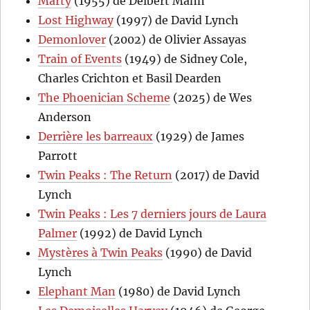
Marty
(1955) de Delbert Mann
Lost Highway
(1997) de David Lynch
Demonlover
(2002) de Olivier Assayas
Train of Events
(1949) de Sidney Cole,
Charles Crichton et Basil Dearden
The Phoenician Scheme
(2025) de Wes
Anderson
Derrière les barreaux
(1929) de James
Parrott
Twin Peaks : The Return
(2017) de David
Lynch
Twin Peaks : Les 7 derniers jours de Laura
Palmer
(1992) de David Lynch
Mystères à Twin Peaks
(1990) de David
Lynch
Elephant Man
(1980) de David Lynch