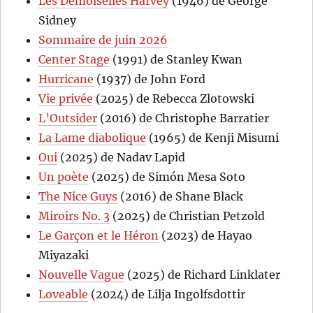
Les Demoiselles Harvey
(1946) de George
Sidney
Sommaire de juin 2026
Center Stage
(1991) de Stanley Kwan
Hurricane
(1937) de John Ford
Vie privée
(2025) de Rebecca Zlotowski
L’Outsider
(2016) de Christophe Barratier
La Lame diabolique
(1965) de Kenji Misumi
Oui
(2025) de Nadav Lapid
Un poète
(2025) de Simón Mesa Soto
The Nice Guys
(2016) de Shane Black
Miroirs No. 3
(2025) de Christian Petzold
Le Garçon et le Héron
(2023) de Hayao
Miyazaki
Nouvelle Vague
(2025) de Richard Linklater
Loveable
(2024) de Lilja Ingolfsdottir