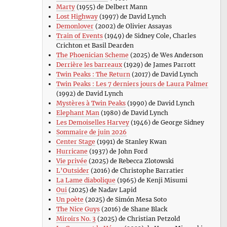
Marty
(1955) de Delbert Mann
Lost Highway
(1997) de David Lynch
Demonlover
(2002) de Olivier Assayas
Train of Events
(1949) de Sidney Cole, Charles
Crichton et Basil Dearden
The Phoenician Scheme
(2025) de Wes Anderson
Derrière les barreaux
(1929) de James Parrott
Twin Peaks : The Return
(2017) de David Lynch
Twin Peaks : Les 7 derniers jours de Laura Palmer
(1992) de David Lynch
Mystères à Twin Peaks
(1990) de David Lynch
Elephant Man
(1980) de David Lynch
Les Demoiselles Harvey
(1946) de George Sidney
Sommaire de juin 2026
Center Stage
(1991) de Stanley Kwan
Hurricane
(1937) de John Ford
Vie privée
(2025) de Rebecca Zlotowski
L’Outsider
(2016) de Christophe Barratier
La Lame diabolique
(1965) de Kenji Misumi
Oui
(2025) de Nadav Lapid
Un poète
(2025) de Simón Mesa Soto
The Nice Guys
(2016) de Shane Black
Miroirs No. 3
(2025) de Christian Petzold