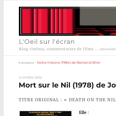
L'Oeil sur l'écran
Blog cinéma, commentaires de films ...
(ancienne
Publication
Navigation
précédente :
Notre histoire (1984) de Bertrand Blier
Précédent
de
l’article
12 octobre 2009
Mort sur le Nil (1978) de 
TITRE ORIGINAL : « DEATH ON THE NIL
Elle
: