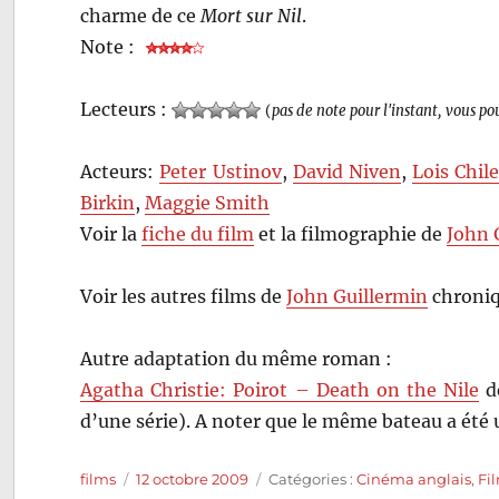
charme de ce
Mort sur Nil
.
Note :
Lecteurs :
(
pas de note pour l'instant, vous po
Acteurs:
Peter Ustinov
,
David Niven
,
Lois Chil
Birkin
,
Maggie Smith
Voir la
fiche du film
et la filmographie de
John 
Voir les autres films de
John Guillermin
chroniq
Autre adaptation du même roman :
Agatha Christie: Poirot – Death on the Nile
de
d’une série). A noter que le même bateau a été u
Auteur
Publié
Catégories
films
12 octobre 2009
Catégories :
Cinéma anglais
,
Fi