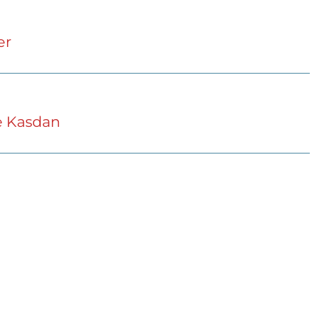
er
ce Kasdan