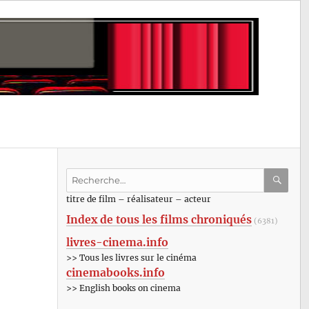
Recherche
pour
RECHE
OK
titre de film – réalisateur – acteur
:
Index de tous les films chroniqués
(6381)
livres-cinema.info
>> Tous les livres sur le cinéma
cinemabooks.info
>> English books on cinema