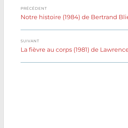
Navigation
PRÉCÉDENT
de
Notre histoire (1984) de Bertrand Bli
Publication
précédente :
l’article
SUIVANT
La fièvre au corps (1981) de Lawren
Publication
suivante :