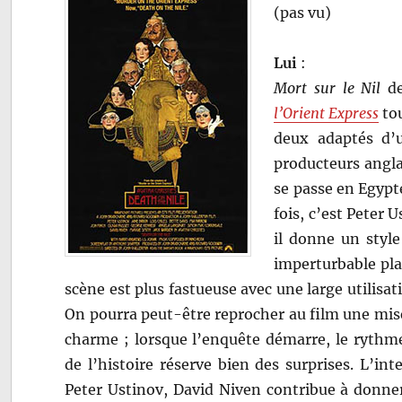
(pas vu)
Lui
:
Mort sur le Nil
de
l’Orient Express
tou
deux adaptés d’
producteurs anglai
se passe en Egypte
fois, c’est Peter 
il donne un style
imperturbable pla
scène est plus fastueuse avec une large utilisat
On pourra peut-être reprocher au film une mis
charme ; lorsque l’enquête démarre, le rythm
de l’histoire réserve bien des surprises. L’in
Peter Ustinov, David Niven contribue à donner