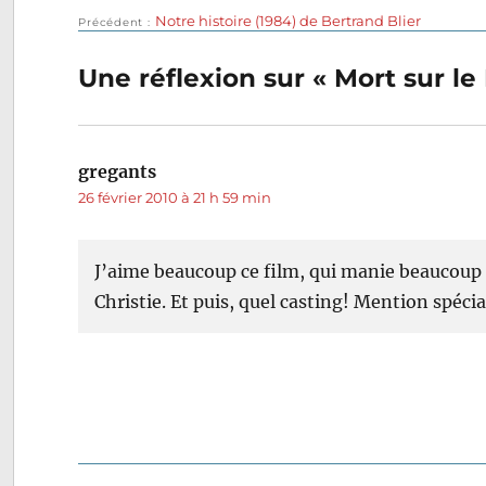
le
Publication
Notre histoire (1984) de Bertrand Blier
Navigation
Précédent
précédente :
de
Une réflexion sur « Mort sur le
l’article
gregants
dit :
26 février 2010 à 21 h 59 min
J’aime beaucoup ce film, qui manie beaucoup 
Christie. Et puis, quel casting! Mention spéci