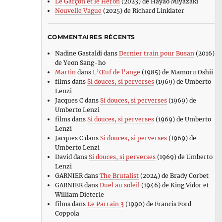
Le Garçon et le Héron
(2023) de Hayao Miyazaki
Nouvelle Vague
(2025) de Richard Linklater
COMMENTAIRES RÉCENTS
Nadine Gastaldi
dans
Dernier train pour Busan
(2016)
de Yeon Sang-ho
Martin
dans
L’Œuf de l’ange
(1985) de Mamoru Oshii
films
dans
Si douces, si perverses
(1969) de Umberto
Lenzi
Jacques C
dans
Si douces, si perverses
(1969) de
Umberto Lenzi
films
dans
Si douces, si perverses
(1969) de Umberto
Lenzi
Jacques C
dans
Si douces, si perverses
(1969) de
Umberto Lenzi
David
dans
Si douces, si perverses
(1969) de Umberto
Lenzi
GARNIER
dans
The Brutalist
(2024) de Brady Corbet
GARNIER
dans
Duel au soleil
(1946) de King Vidor et
William Dieterle
films
dans
Le Parrain 3
(1990) de Francis Ford
Coppola