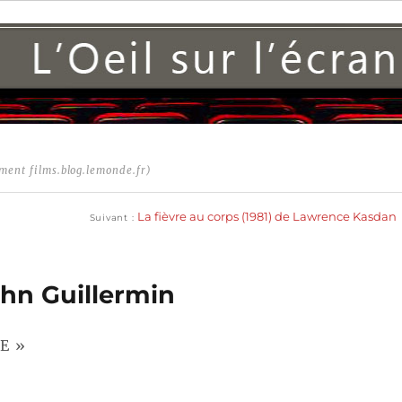
ment films.blog.lemonde.fr)
Publication
suivante :
La fièvre au corps (1981) de Lawrence Kasdan
Suivant
John Guillermin
E »