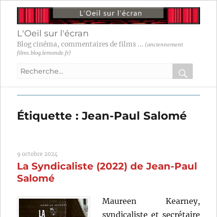
L'Oeil sur l'écran
Blog cinéma, commentaires de films ...
(anciennement
films.blog.lemonde.fr)
Recherche
pour
RECHER
OK
:
Étiquette :
Jean-Paul Salomé
9 octobre 2024
La Syndicaliste (2022) de Jean-Paul
Salomé
Maureen Kearney,
syndicaliste et secrétaire