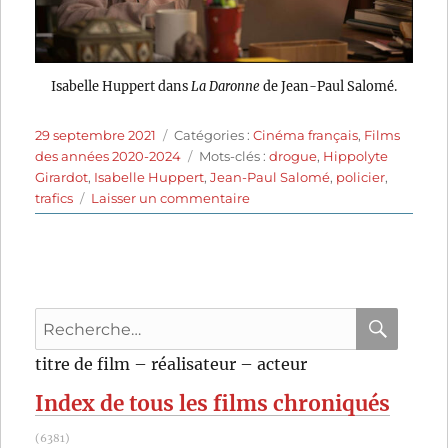
Isabelle Huppert dans
La Daronne
de Jean-Paul Salomé.
Publié
Catégories
29 septembre 2021
Catégories :
Cinéma français
,
Films
le
Étiquettes
des années 2020-2024
Mots-clés :
drogue
,
Hippolyte
Girardot
,
Isabelle Huppert
,
Jean-Paul Salomé
,
policier
,
sur
trafics
Laisser un commentaire
La
Daronne
(2020)
de
Jean-
Recherche
Paul
Salomé
pour
RECHER
OK
titre de film – réalisateur – acteur
:
Index de tous les films chroniqués
(6381)