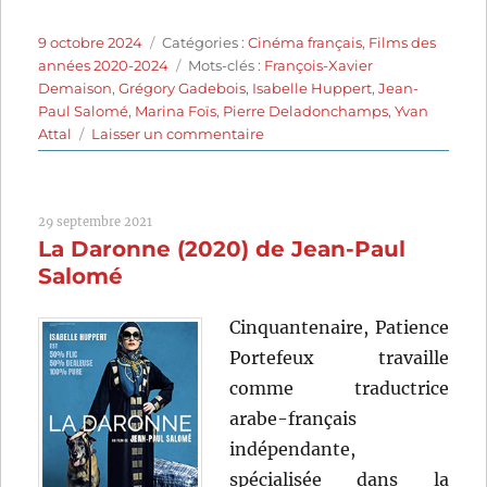
Publié
Catégories
9 octobre 2024
Catégories :
Cinéma français
,
Films des
le
Étiquettes
années 2020-2024
Mots-clés :
François-Xavier
Demaison
,
Grégory Gadebois
,
Isabelle Huppert
,
Jean-
Paul Salomé
,
Marina Foïs
,
Pierre Deladonchamps
,
Yvan
sur
Attal
Laisser un commentaire
La
Syndicaliste
(2022)
29 septembre 2021
de
La Daronne (2020) de Jean-Paul
Jean-
Paul
Salomé
Salomé
Cinquantenaire, Patience
Portefeux travaille
comme traductrice
arabe-français
indépendante,
spécialisée dans la