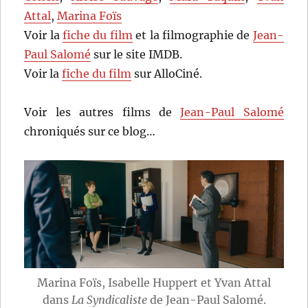
Attal
,
Marina Foïs
Voir la
fiche du film
et la filmographie de
Jean-
Paul Salomé
sur le site IMDB.
Voir la
fiche du film
sur AlloCiné.
Voir les autres films de
Jean-Paul Salomé
chroniqués sur ce blog…
Marina Foïs, Isabelle Huppert et Yvan Attal
dans
La Syndicaliste
de Jean-Paul Salomé.