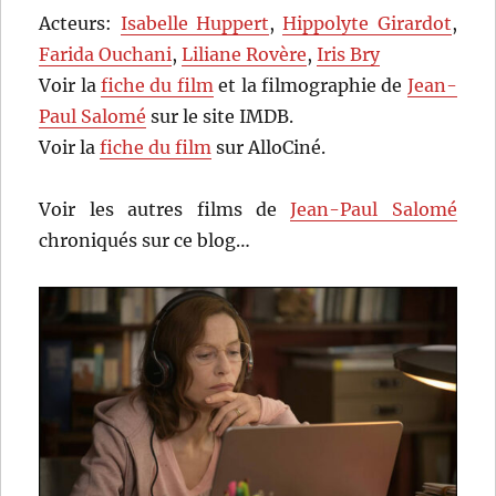
Acteurs:
Isabelle Huppert
,
Hippolyte Girardot
,
Farida Ouchani
,
Liliane Rovère
,
Iris Bry
Voir la
fiche du film
et la filmographie de
Jean-
Paul Salomé
sur le site IMDB.
Voir la
fiche du film
sur AlloCiné.
Voir les autres films de
Jean-Paul Salomé
chroniqués sur ce blog…