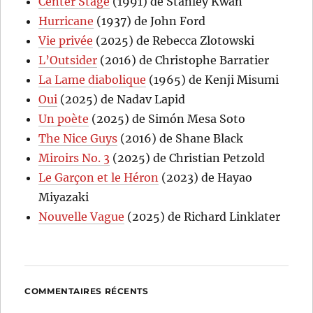
Center Stage
(1991) de Stanley Kwan
Hurricane
(1937) de John Ford
Vie privée
(2025) de Rebecca Zlotowski
L’Outsider
(2016) de Christophe Barratier
La Lame diabolique
(1965) de Kenji Misumi
Oui
(2025) de Nadav Lapid
Un poète
(2025) de Simón Mesa Soto
The Nice Guys
(2016) de Shane Black
Miroirs No. 3
(2025) de Christian Petzold
Le Garçon et le Héron
(2023) de Hayao
Miyazaki
Nouvelle Vague
(2025) de Richard Linklater
COMMENTAIRES RÉCENTS