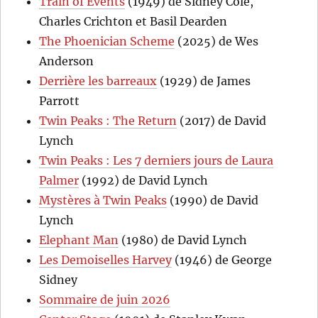
Train of Events
(1949) de Sidney Cole,
Charles Crichton et Basil Dearden
The Phoenician Scheme
(2025) de Wes
Anderson
Derrière les barreaux
(1929) de James
Parrott
Twin Peaks : The Return
(2017) de David
Lynch
Twin Peaks : Les 7 derniers jours de Laura
Palmer
(1992) de David Lynch
Mystères à Twin Peaks
(1990) de David
Lynch
Elephant Man
(1980) de David Lynch
Les Demoiselles Harvey
(1946) de George
Sidney
Sommaire de juin 2026