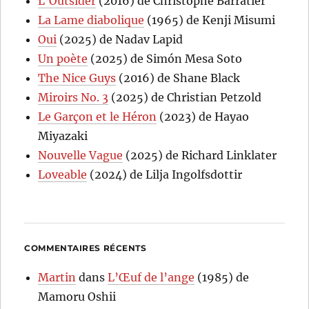
L’Outsider
(2016) de Christophe Barratier
La Lame diabolique
(1965) de Kenji Misumi
Oui
(2025) de Nadav Lapid
Un poète
(2025) de Simón Mesa Soto
The Nice Guys
(2016) de Shane Black
Miroirs No. 3
(2025) de Christian Petzold
Le Garçon et le Héron
(2023) de Hayao
Miyazaki
Nouvelle Vague
(2025) de Richard Linklater
Loveable
(2024) de Lilja Ingolfsdottir
COMMENTAIRES RÉCENTS
Martin
dans
L’Œuf de l’ange
(1985) de
Mamoru Oshii