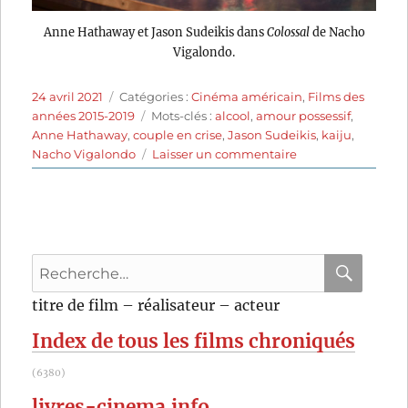
Anne Hathaway et Jason Sudeikis dans
Colossal
de Nacho
Vigalondo.
Publié
Catégories
24 avril 2021
Catégories :
Cinéma américain
,
Films des
le
Étiquettes
années 2015-2019
Mots-clés :
alcool
,
amour possessif
,
Anne Hathaway
,
couple en crise
,
Jason Sudeikis
,
kaiju
,
sur
Nacho Vigalondo
Laisser un commentaire
Colossal
(2016)
de
Nacho
Vigalondo
Recherche
pour
RECHER
OK
titre de film – réalisateur – acteur
:
Index de tous les films chroniqués
(6380)
livres-cinema.info