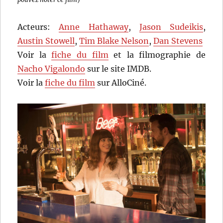
Acteurs:
Anne Hathaway
,
Jason Sudeikis
,
Austin Stowell
,
Tim Blake Nelson
,
Dan Stevens
Voir la
fiche du film
et la filmographie de
Nacho Vigalondo
sur le site IMDB.
Voir la
fiche du film
sur AlloCiné.