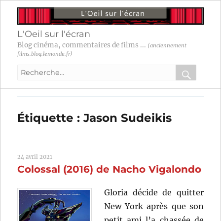
L'Oeil sur l'écran
Blog cinéma, commentaires de films ...
(anciennement
films.blog.lemonde.fr)
Recherche
pour
RECHER
OK
:
Étiquette :
Jason Sudeikis
24 avril 2021
Colossal (2016) de Nacho Vigalondo
Gloria décide de quitter
New York après que son
petit ami l’a chassée de