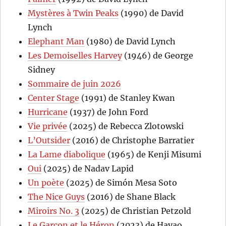
Mystères à Twin Peaks
(1990) de David
Lynch
Elephant Man
(1980) de David Lynch
Les Demoiselles Harvey
(1946) de George
Sidney
Sommaire de juin 2026
Center Stage
(1991) de Stanley Kwan
Hurricane
(1937) de John Ford
Vie privée
(2025) de Rebecca Zlotowski
L’Outsider
(2016) de Christophe Barratier
La Lame diabolique
(1965) de Kenji Misumi
Oui
(2025) de Nadav Lapid
Un poète
(2025) de Simón Mesa Soto
The Nice Guys
(2016) de Shane Black
Miroirs No. 3
(2025) de Christian Petzold
Le Garçon et le Héron
(2023) de Hayao