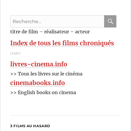
de
David
Cronen
Recherche
pour
RECHER
OK
titre de film – réalisateur – acteur
:
Index de tous les films chroniqués
(6381)
livres-cinema.info
>> Tous les livres sur le cinéma
cinemabooks.info
>> English books on cinema
3 FILMS AU HASARD