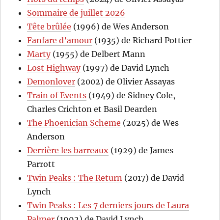
Sommaire de juillet 2026
Tête brûlée
(1996) de Wes Anderson
Fanfare d’amour
(1935) de Richard Pottier
Marty
(1955) de Delbert Mann
Lost Highway
(1997) de David Lynch
Demonlover
(2002) de Olivier Assayas
Train of Events
(1949) de Sidney Cole,
Charles Crichton et Basil Dearden
The Phoenician Scheme
(2025) de Wes
Anderson
Derrière les barreaux
(1929) de James
Parrott
Twin Peaks : The Return
(2017) de David
Lynch
Twin Peaks : Les 7 derniers jours de Laura
Palmer
(1992) de David Lynch