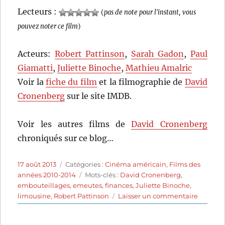
Lecteurs :
(
pas de note pour l'instant, vous
pouvez noter ce film
)
Acteurs:
Robert Pattinson
,
Sarah Gadon
,
Paul
Giamatti
,
Juliette Binoche
,
Mathieu Amalric
Voir la
fiche du film
et la filmographie de
David
Cronenberg
sur le site IMDB.
Voir les autres films de
David Cronenberg
chroniqués sur ce blog…
Publié
Catégories
17 août 2013
Catégories :
Cinéma américain
,
Films des
le
Étiquettes
années 2010-2014
Mots-clés :
David Cronenberg
,
embouteillages
,
emeutes
,
finances
,
Juliette Binoche
,
sur
limousine
,
Robert Pattinson
Laisser un commentaire
Cosmopo
(2012)