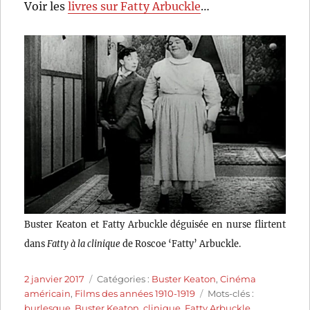
Voir les
livres sur Fatty Arbuckle
…
Buster Keaton et Fatty Arbuckle déguisée en nurse flirtent
dans
Fatty à la clinique
de Roscoe ‘Fatty’ Arbuckle.
Publié
Catégories
2 janvier 2017
Catégories :
Buster Keaton
,
Cinéma
le
Étiquettes
américain
,
Films des années 1910-1919
Mots-clés :
burlesque
,
Buster Keaton
,
clinique
,
Fatty Arbuckle
,