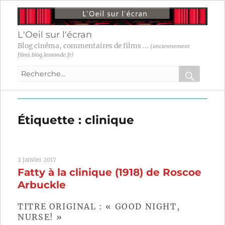
L'Oeil sur l'écran
Blog cinéma, commentaires de films ...
(anciennement
films.blog.lemonde.fr)
Recherche
pour
RECHER
OK
:
Étiquette :
clinique
2 janvier 2017
Fatty à la clinique (1918) de Roscoe
Arbuckle
TITRE ORIGINAL : « GOOD NIGHT,
NURSE! »