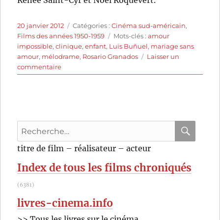
Renée Saint-Cyr et Noël Roquevert.
Publié
Catégories
20 janvier 2012
Catégories :
Cinéma sud-américain
,
le
Étiquettes
Films des années 1950-1959
Mots-clés :
amour
impossible
,
clinique
,
enfant
,
Luis Buñuel
,
mariage sans
amour
,
mélodrame
,
Rosario Granados
Laisser un
sur
commentaire
Une
femme
sans
amour
(1952)
Recherche
de
Luis
pour
RECHER
OK
titre de film – réalisateur – acteur
Buñuel
:
Index de tous les films chroniqués
(6381)
livres-cinema.info
>> Tous les livres sur le cinéma