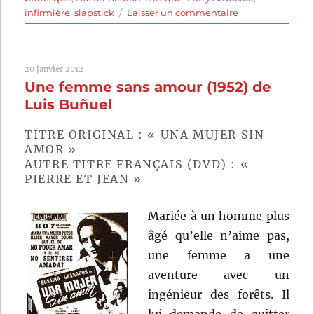
sur
infirmière
,
slapstick
Laisser un commentaire
Fatty
à
la
20 janvier 2012
clinique
Une femme sans amour (1952) de
(1918)
de
Luis Buñuel
Roscoe
Arbuckle
TITRE ORIGINAL : « UNA MUJER SIN
AMOR »
AUTRE TITRE FRANÇAIS (DVD) : «
PIERRE ET JEAN »
Mariée à un homme plus
âgé qu’elle n’aime pas,
une femme a une
aventure avec un
ingénieur des forêts. Il