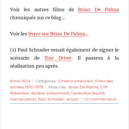
Voir les autres films de
Brian De Palma
chroniqués sur ce blog…
Voir les
livres sur Brian De Palma
…
(1) Paul Schrader venait également de signer le
scénario de
Taxi Driver
. Il passera à la
réalisation peu après.
Publié
Catégories
8 mai 2014
Catégories :
Cinéma américain
,
Films des
le
Étiquettes
années 1970-1979
Mots-clés :
Brian De Palma
,
Cliff
Robertson
,
double
,
enlèvement
,
Geneviève Bujold
,
sur
manipulation
,
Paul Schrader
,
rançon
Un commentaire
Obsess
(1976)
de
Brian