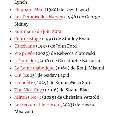
Lynch
Elephant Man
(1980) de David Lynch
Les Demoiselles Harvey
(1946) de George
Sidney
Sommaire de juin 2026
Center Stage
(1991) de Stanley Kwan
Hurricane
(1937) de John Ford
Vie privée
(2025) de Rebecca Zlotowski
L’Outsider
(2016) de Christophe Barratier
La Lame diabolique
(1965) de Kenji Misumi
Oui
(2025) de Nadav Lapid
Un poète
(2025) de Simón Mesa Soto
The Nice Guys
(2016) de Shane Black
Miroirs No. 3
(2025) de Christian Petzold
Le Garçon et le Héron
(2023) de Hayao
Miyazaki