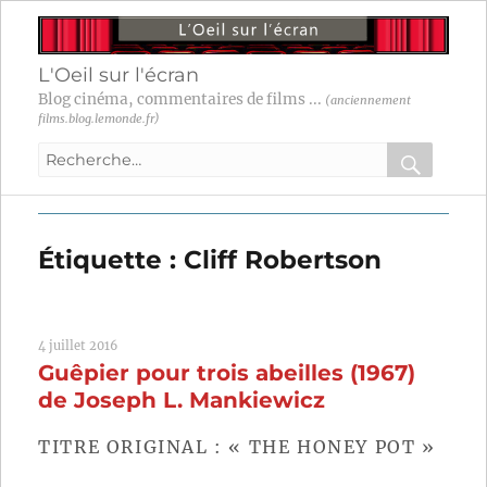
L'Oeil sur l'écran
Blog cinéma, commentaires de films ...
(anciennement
films.blog.lemonde.fr)
Recherche
pour
RECHER
OK
:
Étiquette :
Cliff Robertson
4 juillet 2016
Guêpier pour trois abeilles (1967)
de Joseph L. Mankiewicz
TITRE ORIGINAL : « THE HONEY POT »