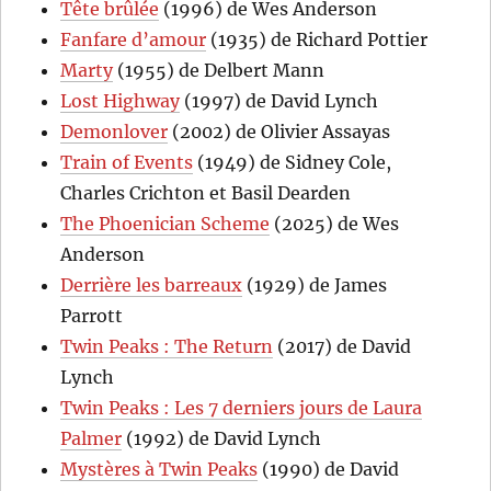
Tête brûlée
(1996) de Wes Anderson
Fanfare d’amour
(1935) de Richard Pottier
Marty
(1955) de Delbert Mann
Lost Highway
(1997) de David Lynch
Demonlover
(2002) de Olivier Assayas
Train of Events
(1949) de Sidney Cole,
Charles Crichton et Basil Dearden
The Phoenician Scheme
(2025) de Wes
Anderson
Derrière les barreaux
(1929) de James
Parrott
Twin Peaks : The Return
(2017) de David
Lynch
Twin Peaks : Les 7 derniers jours de Laura
Palmer
(1992) de David Lynch
Mystères à Twin Peaks
(1990) de David