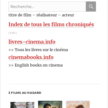
De
Recherche
Palma
pour
RECHER
OK
titre de film – réalisateur – acteur
:
Index de tous les films chroniqués
(6381)
livres-cinema.info
>> Tous les livres sur le cinéma
cinemabooks.info
>> English books on cinema
3 FILMS AU HASARD