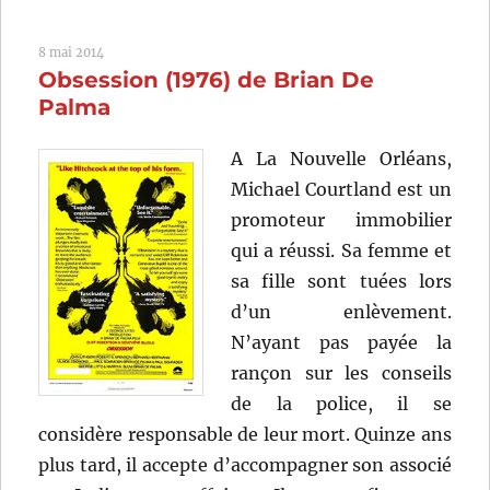
pour
trois
8 mai 2014
abeilles
Obsession (1976) de Brian De
(1967)
de
Palma
Joseph
L.
A La Nouvelle Orléans,
Mankiewicz
Michael Courtland est un
promoteur immobilier
qui a réussi. Sa femme et
sa fille sont tuées lors
d’un enlèvement.
N’ayant pas payée la
rançon sur les conseils
de la police, il se
considère responsable de leur mort. Quinze ans
plus tard, il accepte d’accompagner son associé