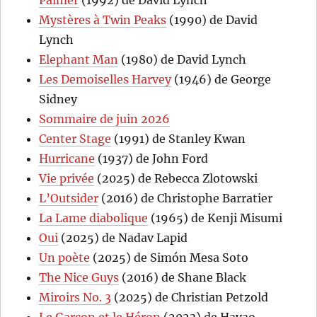
Palmer
(1992) de David Lynch
Mystères à Twin Peaks
(1990) de David
Lynch
Elephant Man
(1980) de David Lynch
Les Demoiselles Harvey
(1946) de George
Sidney
Sommaire de juin 2026
Center Stage
(1991) de Stanley Kwan
Hurricane
(1937) de John Ford
Vie privée
(2025) de Rebecca Zlotowski
L’Outsider
(2016) de Christophe Barratier
La Lame diabolique
(1965) de Kenji Misumi
Oui
(2025) de Nadav Lapid
Un poète
(2025) de Simón Mesa Soto
The Nice Guys
(2016) de Shane Black
Miroirs No. 3
(2025) de Christian Petzold