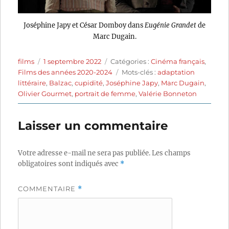
Joséphine Japy et César Domboy dans
Eugénie Grandet
de
Marc Dugain.
Auteur
Publié
Catégories
films
1 septembre 2022
Catégories :
Cinéma français
,
le
Étiquettes
Films des années 2020-2024
Mots-clés :
adaptation
littéraire
,
Balzac
,
cupidité
,
Joséphine Japy
,
Marc Dugain
,
Olivier Gourmet
,
portrait de femme
,
Valérie Bonneton
Laisser un commentaire
Votre adresse e-mail ne sera pas publiée.
Les champs
obligatoires sont indiqués avec
*
COMMENTAIRE
*