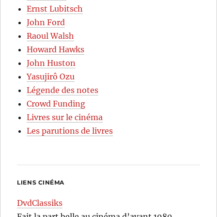
Ernst Lubitsch
John Ford
Raoul Walsh
Howard Hawks
John Huston
Yasujirô Ozu
Légende des notes
Crowd Funding
Livres sur le cinéma
Les parutions de livres
LIENS CINÉMA
DvdClassiks
Fait la part belle au cinéma d’avant 1980