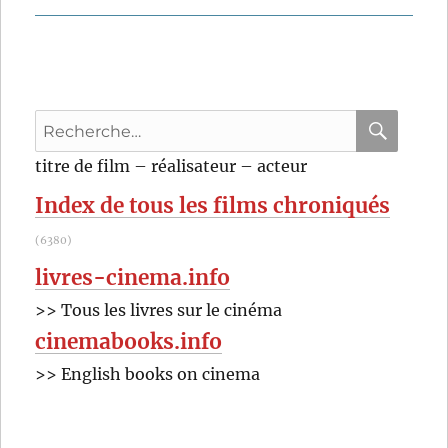
Recherche
pour
RECHER
OK
titre de film – réalisateur – acteur
:
Index de tous les films chroniqués
(6380)
livres-cinema.info
>> Tous les livres sur le cinéma
cinemabooks.info
>> English books on cinema