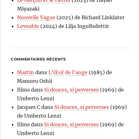
Le Garçon et le Héron
(2023) de Hayao
Miyazaki
Nouvelle Vague
(2025) de Richard Linklater
Loveable
(2024) de Lilja Ingolfsdottir
COMMENTAIRES RÉCENTS
Martin
dans
L’Œuf de l’ange
(1985) de
Mamoru Oshii
films
dans
Si douces, si perverses
(1969) de
Umberto Lenzi
Jacques C
dans
Si douces, si perverses
(1969)
de Umberto Lenzi
films
dans
Si douces, si perverses
(1969) de
Umberto Lenzi