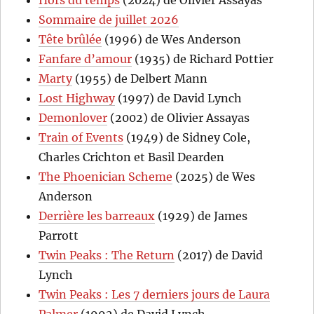
Hors du temps
(2024) de Olivier Assayas
Sommaire de juillet 2026
Tête brûlée
(1996) de Wes Anderson
Fanfare d’amour
(1935) de Richard Pottier
Marty
(1955) de Delbert Mann
Lost Highway
(1997) de David Lynch
Demonlover
(2002) de Olivier Assayas
Train of Events
(1949) de Sidney Cole,
Charles Crichton et Basil Dearden
The Phoenician Scheme
(2025) de Wes
Anderson
Derrière les barreaux
(1929) de James
Parrott
Twin Peaks : The Return
(2017) de David
Lynch
Twin Peaks : Les 7 derniers jours de Laura