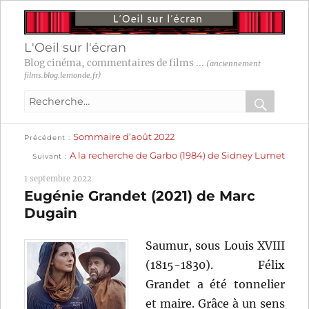
L'Oeil sur l'écran
Blog cinéma, commentaires de films ...
(anciennement
films.blog.lemonde.fr)
Recherche
pour
RECHER
OK
Publication
Navigation
Sommaire d’août 2022
:
Précédent
précédente :
Publication
A la recherche de Garbo (1984) de Sidney Lumet
Suivant
suivante :
de
1 septembre 2022
l’article
Eugénie Grandet (2021) de Marc
Dugain
Saumur, sous Louis XVIII
(1815-1830). Félix
Grandet a été tonnelier
et maire. Grâce à un sens