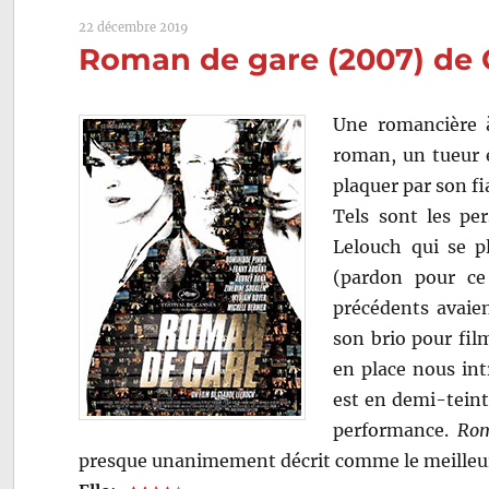
22 décembre 2019
Roman de gare (2007) de 
Une romancière 
roman, un tueur e
plaquer par son f
Tels sont les pe
Lelouch qui se p
(pardon pour ce 
précédents avaien
son brio pour film
en place nous int
est en demi-tein
performance.
Rom
presque unanimement décrit comme le meilleur