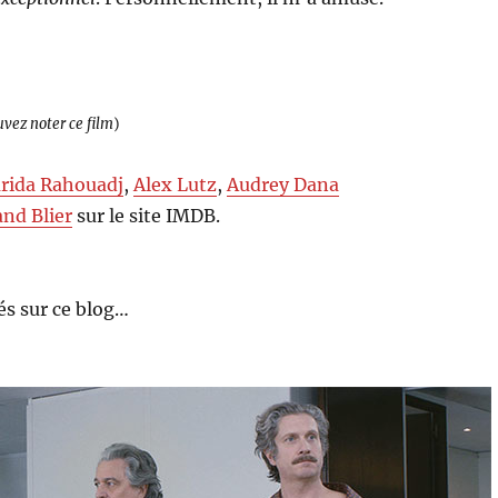
uvez noter ce film
)
rida Rahouadj
,
Alex Lutz
,
Audrey Dana
and Blier
sur le site IMDB.
s sur ce blog…