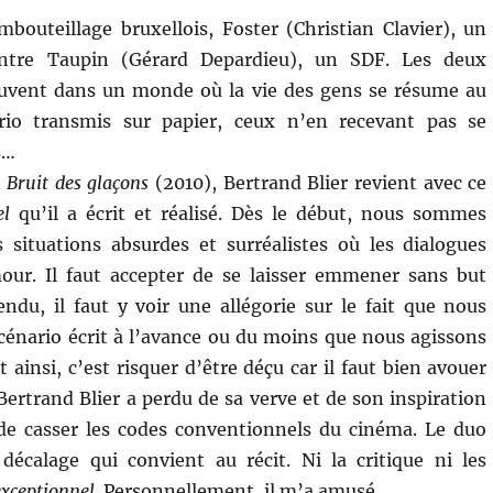
bouteillage bruxellois, Foster (Christian Clavier), un
ontre Taupin (Gérard Depardieu), un SDF. Les deux
vent dans un monde où la vie des gens se résume au
rio transmis sur papier, ceux n’en recevant pas se
s…
 Bruit des glaçons
(2010), Bertrand Blier revient avec ce
el
qu’il a écrit et réalisé. Dès le début, nous sommes
 situations absurdes et surréalistes où les dialogues
our. Il faut accepter de se laisser emmener sans but
endu, il faut y voir une allégorie sur le fait que nous
cénario écrit à l’avance ou du moins que nous agissons
ainsi, c’est risquer d’être déçu car il faut bien avouer
Bertrand Blier a perdu de sa verve et de son inspiration
de casser les codes conventionnels du cinéma. Le duo
décalage qui convient au récit. Ni la critique ni les
exceptionnel
. Personnellement, il m’a amusé.