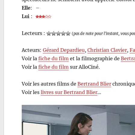
Elle
:
–
Lui
:
Lecteurs :
(
pas de note pour l'instant, vous po
Acteurs:
Gérard Depardieu
,
Christian Clavier
,
Fa
Voir la
fiche du film
et la filmographie de
Bertr
Voir la
fiche du film
sur AlloCiné.
Voir les autres films de
Bertrand Blier
chroniqué
Voir les
livres sur Bertrand Blier
…