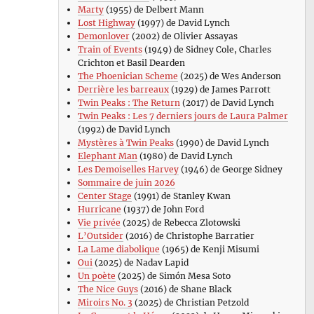
Marty
(1955) de Delbert Mann
Lost Highway
(1997) de David Lynch
Demonlover
(2002) de Olivier Assayas
Train of Events
(1949) de Sidney Cole, Charles
Crichton et Basil Dearden
The Phoenician Scheme
(2025) de Wes Anderson
Derrière les barreaux
(1929) de James Parrott
Twin Peaks : The Return
(2017) de David Lynch
Twin Peaks : Les 7 derniers jours de Laura Palmer
(1992) de David Lynch
Mystères à Twin Peaks
(1990) de David Lynch
Elephant Man
(1980) de David Lynch
Les Demoiselles Harvey
(1946) de George Sidney
Sommaire de juin 2026
Center Stage
(1991) de Stanley Kwan
Hurricane
(1937) de John Ford
Vie privée
(2025) de Rebecca Zlotowski
L’Outsider
(2016) de Christophe Barratier
La Lame diabolique
(1965) de Kenji Misumi
Oui
(2025) de Nadav Lapid
Un poète
(2025) de Simón Mesa Soto
The Nice Guys
(2016) de Shane Black
Miroirs No. 3
(2025) de Christian Petzold