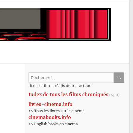
Recherche
pour
RECHE
OK
titre de film – réalisateur – acteur
:
Index de tous les films chroniqués
(6381)
livres-cinema.info
>> Tous les livres sur le cinéma
cinemabooks.info
>> English books on cinema