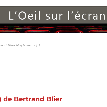
ment films.blog.lemonde.fr)
) de Bertrand Blier