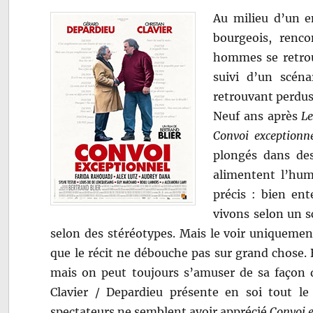
Au milieu d’un em
bourgeois, renc
hommes se retrou
suivi d’un scéna
retrouvant perdu
Neuf ans après
Le
Convoi exceptionn
plongés dans des
alimentent l’hum
précis : bien ent
vivons selon un s
selon des stéréotypes. Mais le voir uniquement 
que le récit ne débouche pas sur grand chose. 
mais on peut toujours s’amuser de sa façon 
Clavier / Depardieu présente en soi tout le 
spectateurs ne semblent avoir apprécié
Convoi 