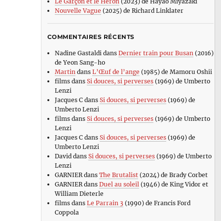
Le Garçon et le Héron
(2023) de Hayao Miyazaki
Nouvelle Vague
(2025) de Richard Linklater
COMMENTAIRES RÉCENTS
Nadine Gastaldi
dans
Dernier train pour Busan
(2016)
de Yeon Sang-ho
Martin
dans
L’Œuf de l’ange
(1985) de Mamoru Oshii
films
dans
Si douces, si perverses
(1969) de Umberto
Lenzi
Jacques C
dans
Si douces, si perverses
(1969) de
Umberto Lenzi
films
dans
Si douces, si perverses
(1969) de Umberto
Lenzi
Jacques C
dans
Si douces, si perverses
(1969) de
Umberto Lenzi
David
dans
Si douces, si perverses
(1969) de Umberto
Lenzi
GARNIER
dans
The Brutalist
(2024) de Brady Corbet
GARNIER
dans
Duel au soleil
(1946) de King Vidor et
William Dieterle
films
dans
Le Parrain 3
(1990) de Francis Ford
Coppola