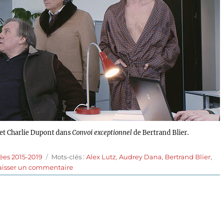
 et Charlie Dupont dans
Convoi exceptionnel
de Bertrand Blier.
Étiquettes
ées 2015-2019
Mots-clés :
Alex Lutz
,
Audrey Dana
,
Bertrand Blier
,
sur
aisser un commentaire
Convoi
exceptionnel
(2019)
de
Bertrand